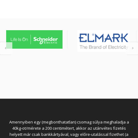
Amennyiben egy (megbonthatatlan) csomag súlya meghaladja a
40kg-ot/mérete a 200 centimétert, akkor az utánvétes fizetés
helyett már csak bankkártyával, vagy előre-utalással fizethet (a