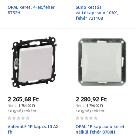
0%
0%
OPAL keret, 4-es,fehér
Suno kettős
8732H
váltókapcsoló 10AX,
fehér 721108
2 265,68 Ft
2 280,92 Ft
1 784,00 Ft
1 796,00 Ft
/ egységenként
/ egységenként
Rating:
Rating:
0%
0%
ValenaLF 1P kapcs.10 AX
OPAL 1P kapcsoló keret
fh.
nélkül fehér 8700H