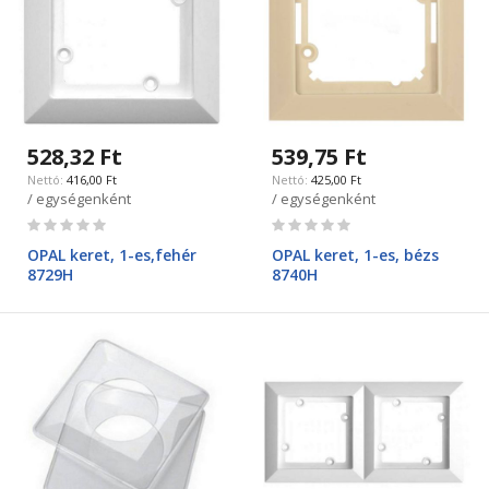
528,32 Ft
539,75 Ft
416,00 Ft
425,00 Ft
/ egységenként
/ egységenként
Rating:
Rating:
0%
0%
OPAL keret, 1-es,fehér
OPAL keret, 1-es, bézs
8729H
8740H