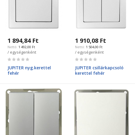
1 894,84 Ft
1 910,08 Ft
1 492,00 Ft
1 504,00 Ft
/ egységenként
/ egységenként
Rating:
Rating:
0%
0%
JUPITER nyg.kerettel
JUPITER csillárkapcsoló
fehér
kerettel fehér