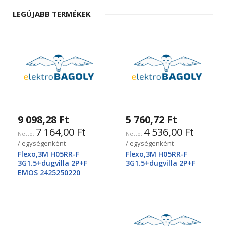
LEGÚJABB TERMÉKEK
9 098,28 Ft
5 760,72 Ft
7 164,00 Ft
4 536,00 Ft
/ egységenként
/ egységenként
Flexo,3M H05RR-F
Flexo,3M H05RR-F
3G1.5+dugvilla 2P+F
3G1.5+dugvilla 2P+F
EMOS 2425250220