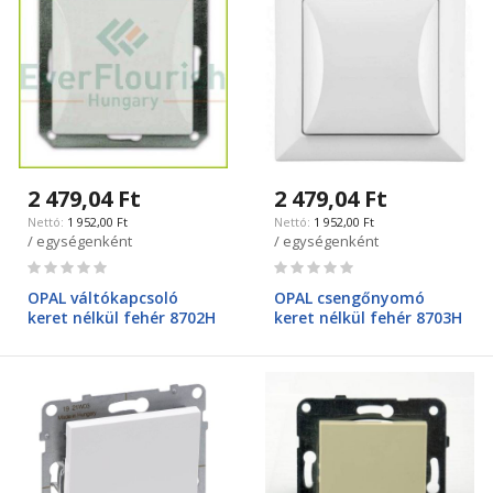
2 479,04 Ft
2 479,04 Ft
1 952,00 Ft
1 952,00 Ft
/ egységenként
/ egységenként
Rating:
Rating:
0%
0%
OPAL váltókapcsoló
OPAL csengőnyomó
keret nélkül fehér 8702H
keret nélkül fehér 8703H