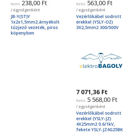
238,00 Ft
563,00 Ft
/ egységenként
/ egységenként
JB-Y(ST)Y
Vezérlőkábel sodrott
1x2x1,5mm2.árnyékolt
erekkel (YSLY-OZ)
tűzjező vezeték, piros
3X2,5mm2 300/500V
köpenyben
7 071,36 Ft
5 568,00 Ft
/ egységenként
Vezérlőkábel sodrott
erekkel (YSLY-JZ)
4X25mm2 0.6/1kV,
fekete YSLY-JZ4G25BK