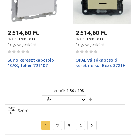
2 514,60 Ft
2 514,60 Ft
1 980,00 Ft
1 980,00 Ft
/ egységenként
/ egységenként
Rating:
Rating:
0%
0%
Suno keresztkapcsoló
OPAL váltókapcsoló
10AX, fehér 721107
keret nélkül Bézs 8721H
termék
1
-
30
/
108
Csökkenő
irány
beállítása
Szűrő
Oldal
Aktuális
Oldal
Oldal
Oldal
Oldal
Következő
1
2
3
4
oldal