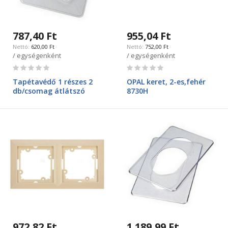
787,40 Ft
955,04 Ft
620,00 Ft
752,00 Ft
/ egységenként
/ egységenként
Rating:
Rating:
0%
0%
Tapétavédő 1 részes 2
OPAL keret, 2-es,fehér
db/csomag átlátszó
8730H
972,82 Ft
1 189,99 Ft