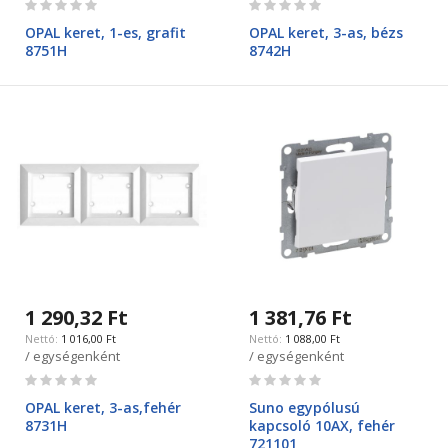
0%
0%
OPAL keret, 1-es, grafit
OPAL keret, 3-as, bézs
8751H
8742H
1 290,32 Ft
1 381,76 Ft
1 016,00 Ft
1 088,00 Ft
/ egységenként
/ egységenként
Rating:
Rating:
0%
0%
OPAL keret, 3-as,fehér
Suno egypólusú
8731H
kapcsoló 10AX, fehér
721101