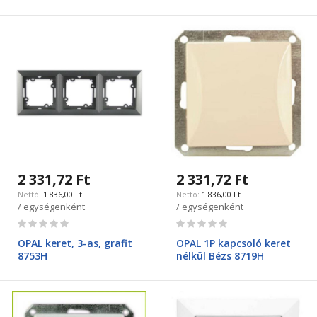
2 331,72 Ft
2 331,72 Ft
1 836,00 Ft
1 836,00 Ft
/ egységenként
/ egységenként
Rating:
Rating:
0%
0%
OPAL keret, 3-as, grafit
OPAL 1P kapcsoló keret
8753H
nélkül Bézs 8719H