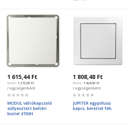
1 615,44 Ft
1 808,48 Ft
1 272,00 Ft
1 424,00 Ft
/ egységenként
/ egységenként
Rating:
Rating:
0%
0%
MODUL váltókapcsoló
JUPITER egypólusú
süllyesztett beltéri
kapcs. kerettel feh.
kivitel 4700H