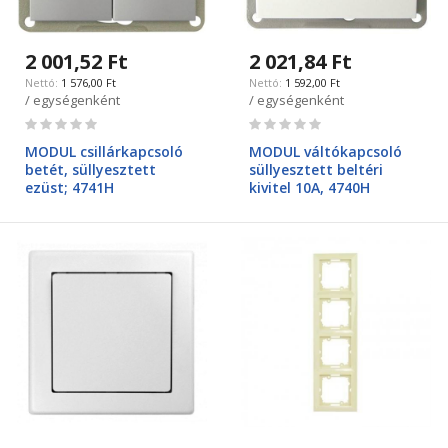
2 001,52 Ft
2 021,84 Ft
1 576,00 Ft
1 592,00 Ft
/ egységenként
/ egységenként
Rating:
Rating:
0%
0%
MODUL csillárkapcsoló
MODUL váltókapcsoló
betét, süllyesztett
süllyesztett beltéri
ezüst; 4741H
kivitel 10A, 4740H