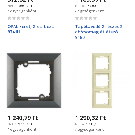
766,00 Ft
937,00 Ft
/ egységenként
/ egységenként
Rating:
Rating:
0%
0%
OPAL keret, 2-es, bézs
Tapétavédő 2 részes 2
8741H
db/csomag átlátszó
9180
1 240,79 Ft
1 290,32 Ft
977,00 Ft
1 016,00 Ft
/ egységenként
/ egységenként
Rating:
Rating: