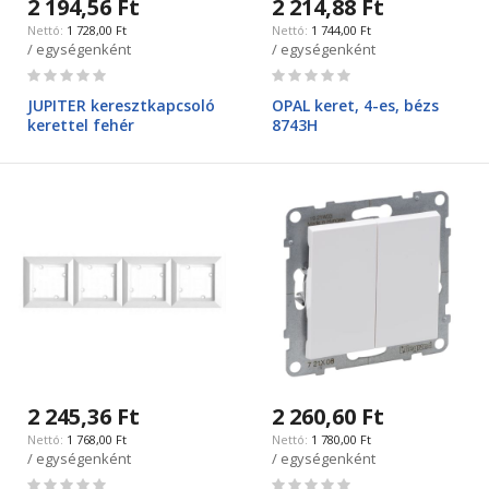
2 194,56 Ft
2 214,88 Ft
1 728,00 Ft
1 744,00 Ft
/ egységenként
/ egységenként
Rating:
Rating:
0%
0%
JUPITER keresztkapcsoló
OPAL keret, 4-es, bézs
kerettel fehér
8743H
2 245,36 Ft
2 260,60 Ft
1 768,00 Ft
1 780,00 Ft
/ egységenként
/ egységenként
Rating:
Rating: