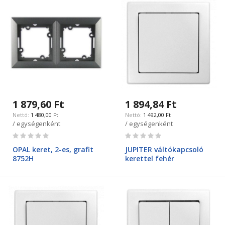
1 879,60 Ft
1 894,84 Ft
1 480,00 Ft
1 492,00 Ft
/ egységenként
/ egységenként
Rating:
Rating:
0%
0%
OPAL keret, 2-es, grafit
JUPITER váltókapcsoló
8752H
kerettel fehér