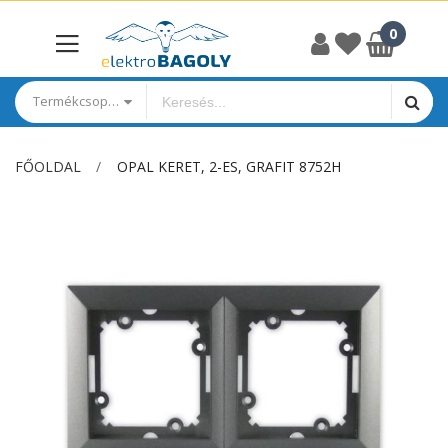
Termékcsoportok
FŐOLDAL
OPAL KERET, 2-ES, GRAFIT 8752H
Ugrás
a
képgaléria
végére