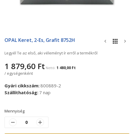
Ugrás
a
OPAL Keret, 2-Es, Grafit 8752H
képgaléria
elejére
Legyél Te az első, aki véleményt ír erről a termékről
1 879,60 Ft
1 480,00 Ft
/ egységenként
Gyári cikkszám
800889-2
Szállíthatóság
7 nap
Mennyiség