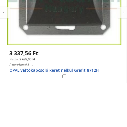
3 337,56 Ft
2 628,00 Ft
/ egységenként
OPAL váltókapcsoló keret nélkül Grafit 8712H