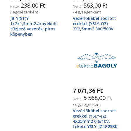
238,00 Ft
563,00 Ft
/ egységenként
/ egységenként
JB-Y(ST)Y
Vezérlőkábel sodrott
1x2x1,5mm2.árnyékolt
erekkel (YSLY-OZ)
tűzjező vezeték, piros
3X2,5mm2 300/500V
köpenyben
7 071,36 Ft
5 568,00 Ft
/ egységenként
Vezérlőkábel sodrott
erekkel (YSLY-JZ)
4X25mm2 0.6/1kV,
fekete YSLY-JZ4G25BK