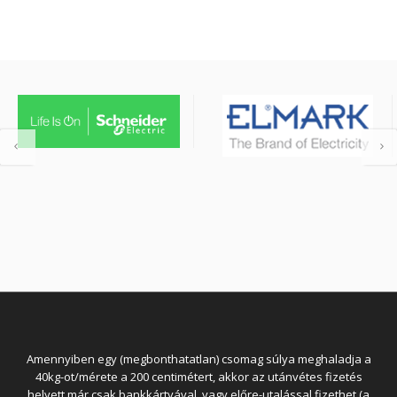
Amennyiben egy (megbonthatatlan) csomag súlya meghaladja a
40kg-ot/mérete a 200 centimétert, akkor az utánvétes fizetés
helyett már csak bankkártyával, vagy előre-utalással fizethet (a