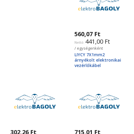
560,07 Ft
441,00 Ft
/ egységenként
LIYCY 7X1mm2
árnyékolt elektronikai
vezérlőkábel
302,26 Ft
715,01 Ft