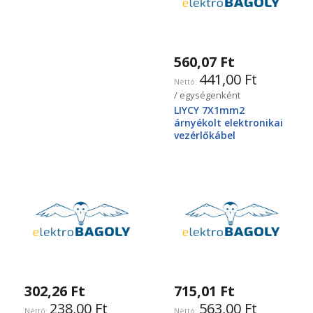
560,07 Ft
441,00 Ft
/ egységenként
LIYCY 7X1mm2
árnyékolt elektronikai
vezérlőkábel
302,26 Ft
715,01 Ft
238,00 Ft
563,00 Ft