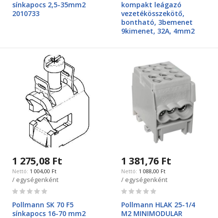
sínkapocs 2,5-35mm2
kompakt leágazó
2010733
vezetékösszekötő,
bontható, 3bemenet
9kimenet, 32A, 4mm2
1 275,08 Ft
1 381,76 Ft
1 004,00 Ft
1 088,00 Ft
/ egységenként
/ egységenként
Rating:
Rating:
0%
0%
Pollmann SK 70 F5
Pollmann HLAK 25-1/4
sínkapocs 16-70 mm2
M2 MINIMODULAR