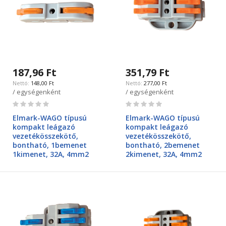
187,96 Ft
351,79 Ft
148,00 Ft
277,00 Ft
/ egységenként
/ egységenként
Rating:
Rating:
0%
0%
Elmark-WAGO típusú
Elmark-WAGO típusú
kompakt leágazó
kompakt leágazó
vezetékösszekötő,
vezetékösszekötő,
bontható, 1bemenet
bontható, 2bemenet
1kimenet, 32A, 4mm2
2kimenet, 32A, 4mm2