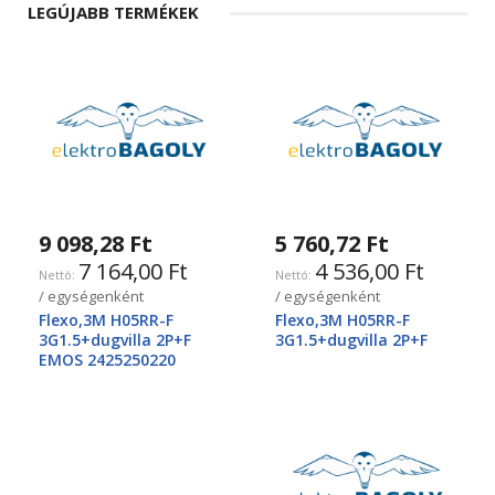
LEGÚJABB TERMÉKEK
9 098,28 Ft
5 760,72 Ft
7 164,00 Ft
4 536,00 Ft
/ egységenként
/ egységenként
Flexo,3M H05RR-F
Flexo,3M H05RR-F
3G1.5+dugvilla 2P+F
3G1.5+dugvilla 2P+F
EMOS 2425250220