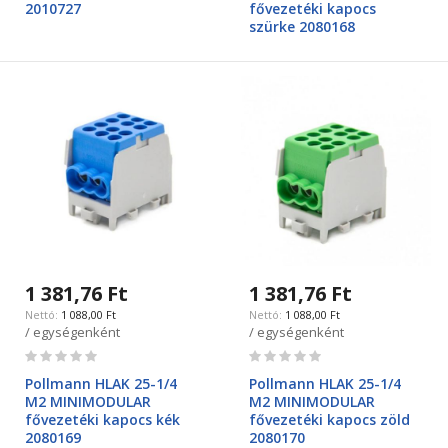
2010727
fővezetéki kapocs
szürke 2080168
1 381,76 Ft
1 381,76 Ft
1 088,00 Ft
1 088,00 Ft
/ egységenként
/ egységenként
Rating:
Rating:
0%
0%
Pollmann HLAK 25-1/4
Pollmann HLAK 25-1/4
M2 MINIMODULAR
M2 MINIMODULAR
fővezetéki kapocs kék
fővezetéki kapocs zöld
2080169
2080170