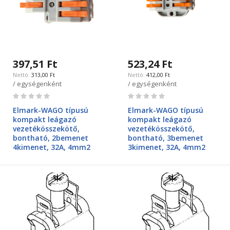
397,51 Ft
523,24 Ft
313,00 Ft
412,00 Ft
/ egységenként
/ egységenként
Rating:
Rating:
0%
0%
Elmark-WAGO típusú
Elmark-WAGO típusú
kompakt leágazó
kompakt leágazó
vezetékösszekötő,
vezetékösszekötő,
bontható, 2bemenet
bontható, 3bemenet
4kimenet, 32A, 4mm2
3kimenet, 32A, 4mm2