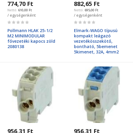
774,70 Ft
882,65 Ft
610,00 Ft
695,00 Ft
/ egységenként
/ egységenként
Rating:
Rating:
0%
0%
Pollmann HLAK 25-1/2
Elmark-WAGO típusú
M2 MINIMODULAR
kompakt leágazó
fővezetéki kapocs zöld
vezetékösszekötő,
2080138
bontható, 5bemenet
5kimenet, 32A, 4mm2
956,31 Ft
956,31 Ft