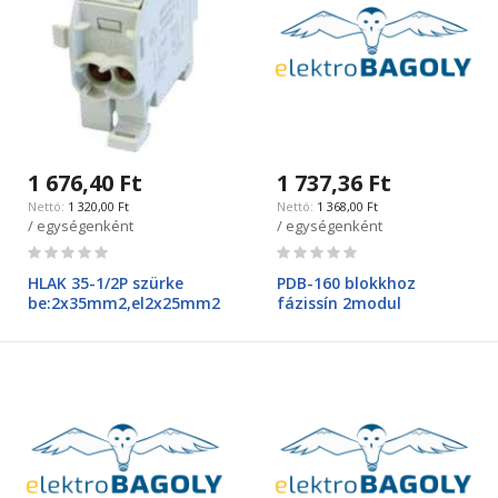
1 676,40 Ft
1 737,36 Ft
1 320,00 Ft
1 368,00 Ft
/ egységenként
/ egységenként
Rating:
Rating:
0%
0%
HLAK 35-1/2P szürke
PDB-160 blokkhoz
be:2x35mm2,el2x25mm2
fázissín 2modul