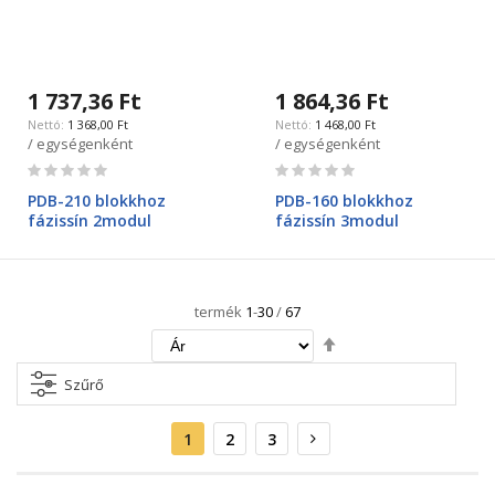
1 737,36 Ft
1 864,36 Ft
1 368,00 Ft
1 468,00 Ft
/ egységenként
/ egységenként
Rating:
Rating:
0%
0%
PDB-210 blokkhoz
PDB-160 blokkhoz
fázissín 2modul
fázissín 3modul
termék
1
-
30
/
67
Csökkenő
irány
beállítása
Szűrő
Oldal
Aktuális
Oldal
Oldal
Oldal
Következő
1
2
3
oldal