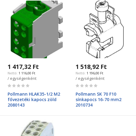
1 417,32 Ft
1 518,92 Ft
1 116,00 Ft
1 196,00 Ft
/ egységenként
/ egységenként
Rating:
Rating:
0%
0%
Pollmann HLAK35-1/2 M2
Pollmann SK 70 F10
fővezetéki kapocs zöld
sínkapocs 16-70 mm2
2080143
2010734