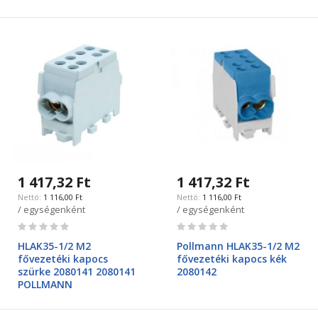
1 417,32 Ft
1 417,32 Ft
1 116,00 Ft
1 116,00 Ft
/ egységenként
/ egységenként
Rating:
Rating:
0%
0%
HLAK35-1/2 M2
Pollmann HLAK35-1/2 M2
fővezetéki kapocs
fővezetéki kapocs kék
szürke 2080141 2080141
2080142
POLLMANN