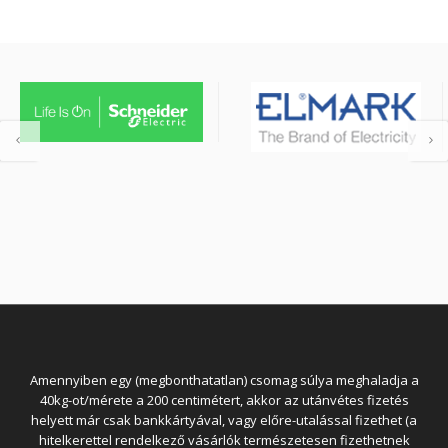
Amennyiben egy (megbonthatatlan) csomag súlya meghaladja a
40kg-ot/mérete a 200 centimétert, akkor az utánvétes fizetés
helyett már csak bankkártyával, vagy előre-utalással fizethet (a
hitelkerettel rendelkező vásárlók természetesen fizethetnek