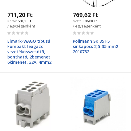
711,20 Ft
769,62 Ft
560,00 Ft
606,00 Ft
/ egységenként
/ egységenként
Rating:
Rating:
0%
0%
Elmark-WAGO típusú
Pollmann SK 35 F5
kompakt leágazó
sínkapocs 2,5-35 mm2
vezetékösszekötő,
2010732
bontható, 2bemenet
6kimenet, 32A, 4mm2