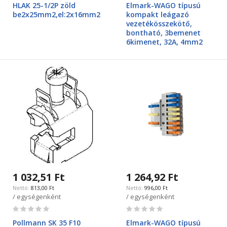
HLAK 25-1/2P zöld
Elmark-WAGO típusú
be2x25mm2,el:2x16mm2
kompakt leágazó
vezetékösszekötő,
bontható, 3bemenet
6kimenet, 32A, 4mm2
1 032,51 Ft
1 264,92 Ft
813,00 Ft
996,00 Ft
/ egységenként
/ egységenként
Rating:
Rating:
0%
0%
Pollmann SK 35 F10
Elmark-WAGO típusú