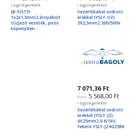
/ egységenként
/ egységenként
JB-Y(ST)Y
Vezérlőkábel sodrott
1x2x1,5mm2.árnyékolt
erekkel (YSLY-OZ)
tűzjező vezeték, piros
3X2,5mm2 300/500V
köpenyben
7 071,36 Ft
5 568,00 Ft
/ egységenként
Vezérlőkábel sodrott
erekkel (YSLY-JZ)
4X25mm2 0.6/1kV,
fekete YSLY-JZ4G25BK