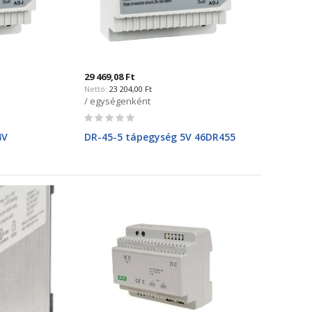
29 469,08 Ft
23 204,00 Ft
/ egységenként
Rating:
0%
4V
DR-45-5 tápegység 5V 46DR455