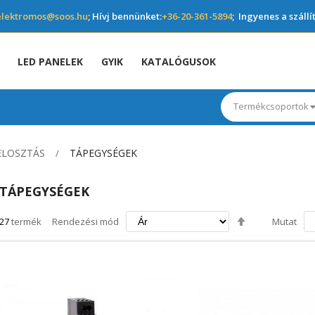
elektromos@soos.hu
; Hívj bennünket:
+36-20-361-5894
; Ingyenes a szállí
LED PANELEK
GYIK
KATALÓGUSOK
Termékcsoportok
ELOSZTÁS
TÁPEGYSÉGEK
TÁPEGYSÉGEK
Csökkenő
27
termék
Rendezési mód
Mutat
irány
beállítása