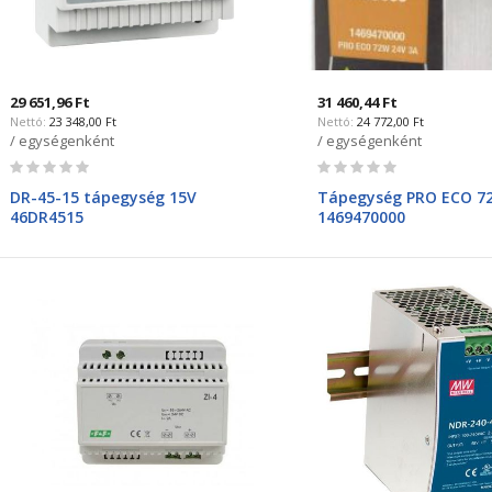
29 651,96 Ft
31 460,44 Ft
23 348,00 Ft
24 772,00 Ft
/ egységenként
/ egységenként
Rating:
Rating:
0%
0%
DR-45-15 tápegység 15V
Tápegység PRO ECO 7
46DR4515
1469470000