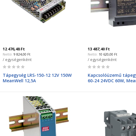
12 476,48 Ft
13 487,40 Ft
9 824,00 Ft
10 620,00 Ft
/ egységenként
/ egységenként
Rating:
Rating:
0%
0%
Tápegység LRS-150-12 12V 150W
Kapcsolóüzemű tápeg
MeanWell 12,5A
60-24 24VDC 60W, Mea