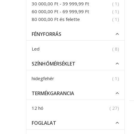
termék
30 000,00 Ft
-
39 999,99 Ft
1
termék
60 000,00 Ft
-
69 999,99 Ft
1
termék
80 000,00 Ft
és felette
1
FÉNYFORRÁS
termék
Led
8
SZÍNHŐMÉRSÉKLET
termék
hidegfehér
1
TERMÉKGARANCIA
termék
12 hó
27
FOGLALAT