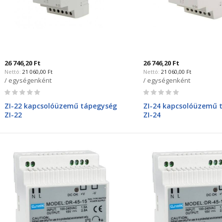
26 746,20 Ft
26 746,20 Ft
21 060,00 Ft
21 060,00 Ft
/ egységenként
/ egységenként
Rating:
Rating:
0%
0%
ZI-22 kapcsolóüzemű tápegység
ZI-24 kapcsolóüzemű 
ZI-22
ZI-24