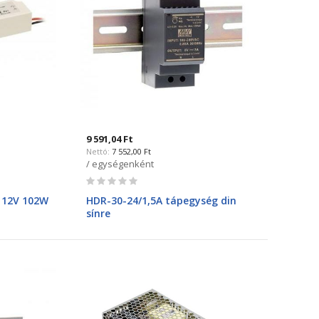
9 591,04 Ft
7 552,00 Ft
/ egységenként
Rating:
0%
 12V 102W
HDR-30-24/1,5A tápegység din
sínre