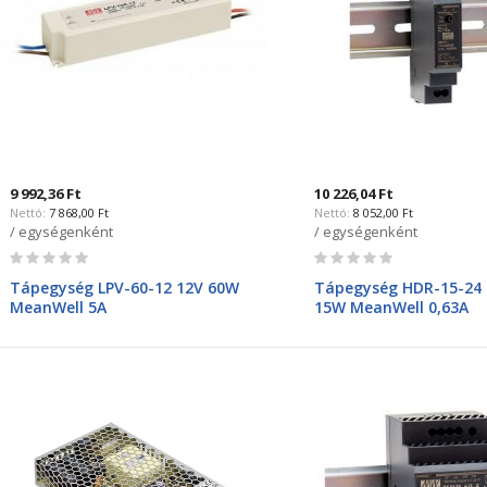
9 992,36 Ft
10 226,04 Ft
7 868,00 Ft
8 052,00 Ft
/ egységenként
/ egységenként
Rating:
Rating:
0%
0%
Tápegység LPV-60-12 12V 60W
Tápegység HDR-15-24
MeanWell 5A
15W MeanWell 0,63A