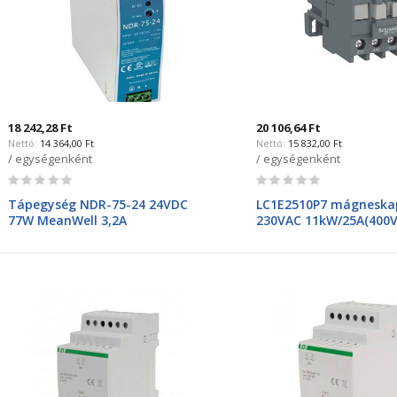
18 242,28 Ft
20 106,64 Ft
14 364,00 Ft
15 832,00 Ft
/ egységenként
/ egységenként
Rating:
Rating:
0%
0%
Tápegység NDR-75-24 24VDC
LC1E2510P7 mágneska
77W MeanWell 3,2A
230VAC 11kW/25A(400V
záróérintkezővel