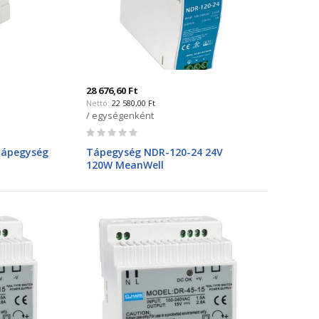
28 676,60 Ft
22 580,00 Ft
/ egységenként
Rating:
0%
tápegység
Tápegység NDR-120-24 24V
120W MeanWell