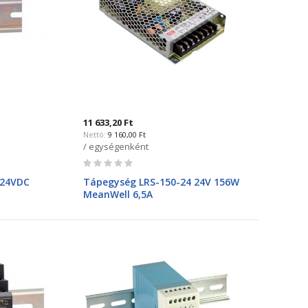
11 633,20 Ft
9 160,00 Ft
/ egységenként
Rating:
0%
 24VDC
Tápegység LRS-150-24 24V 156W
MeanWell 6,5A