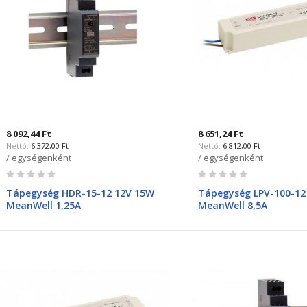
8 092,44 Ft
8 651,24 Ft
6 372,00 Ft
6 812,00 Ft
/ egységenként
/ egységenként
Rating:
Rating:
0%
0%
Tápegység HDR-15-12 12V 15W
Tápegység LPV-100-12
MeanWell 1,25A
MeanWell 8,5A