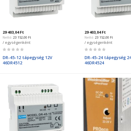
29 403,04 Ft
29 403,04 Ft
23 152,00 Ft
23 152,00 Ft
/ egységenként
/ egységenként
Rating:
Rating:
0%
0%
DR-45-12 tápegység 12V
DR-45-24 tápegység 2
46DR4512
46DR4524