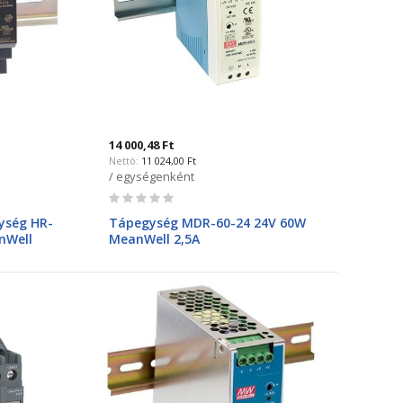
14 000,48 Ft
11 024,00 Ft
/ egységenként
Rating:
0%
ység HR-
Tápegység MDR-60-24 24V 60W
nWell
MeanWell 2,5A