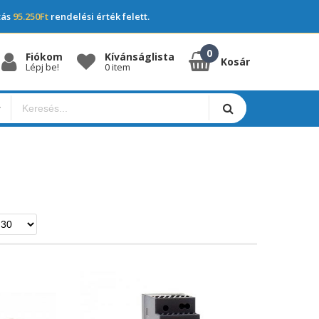
tás
95.250Ft
rendelési érték felett.
Fiókom
Kívánságlista
Kosár
Lépj be!
0 item