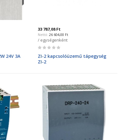
33 787,08 Ft
26 604,00 Ft
/ egységenként
Rating:
0%
2W 24V 3A
ZI-2 kapcsolóüzemű tápegység
ZI-2