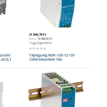
21 066,76 Ft
16 588,00 Ft
/ egységenként
Rating:
0%
pcsoló
Tápegység NDR-120-12 12V
.AC3),1
120W MeanWell 10A