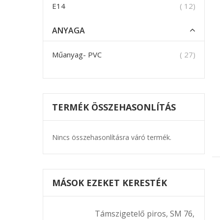
termék
E14
12
ANYAGA
termék
Műanyag- PVC
27
TERMÉK ÖSSZEHASONLÍTÁS
Nincs összehasonlításra váró termék.
MÁSOK EZEKET KERESTÉK
Támszigetelő piros, SM 76,