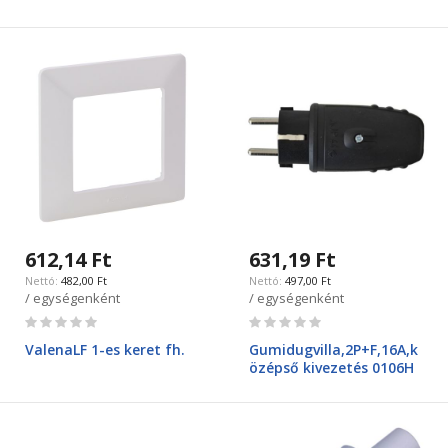
612,14 Ft
631,19 Ft
482,00 Ft
497,00 Ft
/ egységenként
/ egységenként
Rating:
Rating:
0%
0%
ValenaLF 1-es keret fh.
Gumidugvilla,2P+F,16A,k
özépső kivezetés 0106H