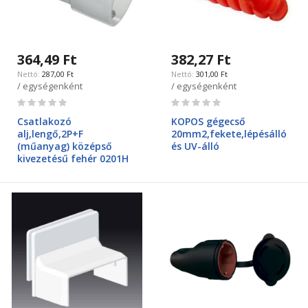
364,49 Ft
382,27 Ft
287,00 Ft
301,00 Ft
/ egységenként
/ egységenként
Rating:
Rating:
0%
0%
Csatlakozó
KOPOS gégecső
alj,lengő,2P+F
20mm2,fekete,lépésálló
(műanyag) középső
és UV-álló
kivezetésű fehér 0201H