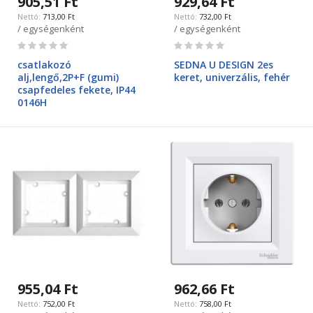
905,51 Ft
929,64 Ft
713,00 Ft
732,00 Ft
/ egységenként
/ egységenként
Rating:
Rating:
0%
0%
csatlakozó
SEDNA U DESIGN 2es
alj,lengő,2P+F (gumi)
keret, univerzális, fehér
csapfedeles fekete, IP44
0146H
955,04 Ft
962,66 Ft
752,00 Ft
758,00 Ft