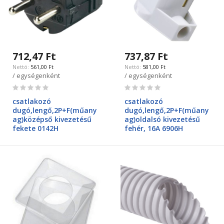
712,47 Ft
737,87 Ft
561,00 Ft
581,00 Ft
/ egységenként
/ egységenként
Rating:
Rating:
0%
0%
csatlakozó
csatlakozó
dugó,lengő,2P+F(műany
dugó,lengő,2P+F(műany
ag)középső kivezetésű
ag)oldalsó kivezetésű
fekete 0142H
fehér, 16A 6906H