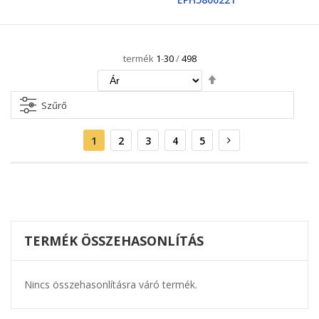
termék
1
-
30
/
498
Csökkenő
irány
beállítása
Szűrő
Oldal
Aktuális
Oldal
Oldal
Oldal
Oldal
Oldal
Következő
1
2
3
4
5
oldal
TERMÉK ÖSSZEHASONLÍTÁS
Nincs összehasonlításra váró termék.