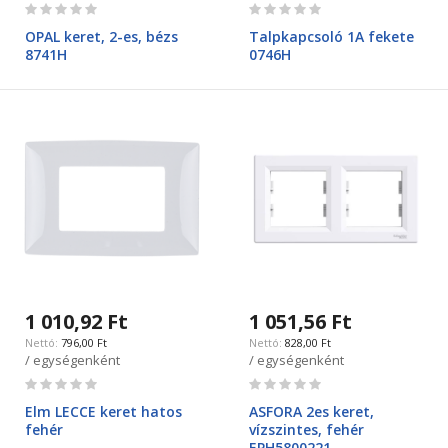
Rating:
Rating:
0%
0%
OPAL keret, 2-es, bézs
Talpkapcsoló 1A fekete
8741H
0746H
1 010,92 Ft
1 051,56 Ft
796,00 Ft
828,00 Ft
/ egységenként
/ egységenként
Rating:
Rating:
0%
0%
Elm LECCE keret hatos
ASFORA 2es keret,
fehér
vízszintes, fehér
EPH5800221