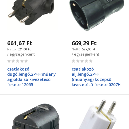
661,67 Ft
669,29 Ft
521,00 Ft
527,00 Ft
/ egységenként
/ egységenként
Rating:
Rating:
0%
0%
csatlakozó
csatlakozó
dugó,lengő,2P+F(műany
alj,lengő,2P+F
ag)oldalsó kivezetésű
(műanyag) középső
fekete 12055
kivezetésű fekete 0207H