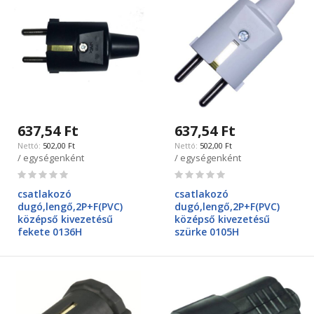
637,54 Ft
637,54 Ft
502,00 Ft
502,00 Ft
/ egységenként
/ egységenként
Rating:
Rating:
0%
0%
csatlakozó
csatlakozó
dugó,lengő,2P+F(PVC)
dugó,lengő,2P+F(PVC)
középső kivezetésű
középső kivezetésű
fekete 0136H
szürke 0105H