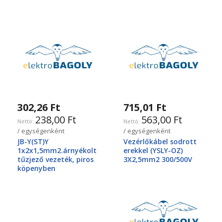
302,26 Ft
715,01 Ft
238,00 Ft
563,00 Ft
/ egységenként
/ egységenként
JB-Y(ST)Y
Vezérlőkábel sodrott
1x2x1,5mm2.árnyékolt
erekkel (YSLY-OZ)
tűzjező vezeték, piros
3X2,5mm2 300/500V
köpenyben