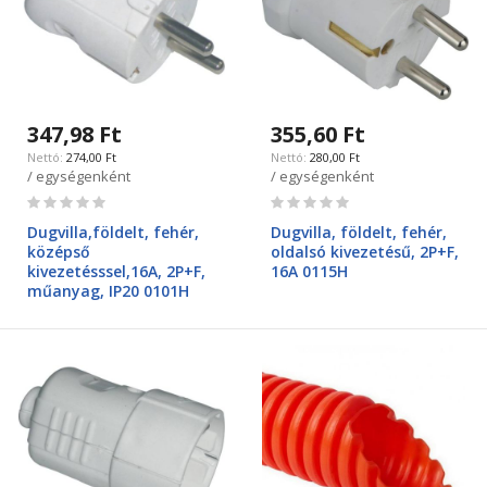
347,98 Ft
355,60 Ft
274,00 Ft
280,00 Ft
/ egységenként
/ egységenként
Rating:
Rating:
0%
0%
Dugvilla,földelt, fehér,
Dugvilla, földelt, fehér,
középső
oldalsó kivezetésű, 2P+F,
kivezetésssel,16A, 2P+F,
16A 0115H
műanyag, IP20 0101H