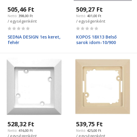
505,46 Ft
509,27 Ft
398,00 Ft
401,00 Ft
/ egységenként
/ egységenként
Rating:
Rating:
0%
0%
SEDNA DESIGN 1es keret,
KOPOS 18X13 Belső
fehér
sarok idom-10/900
528,32 Ft
539,75 Ft
416,00 Ft
425,00 Ft
/ egységenként
/ egységenként