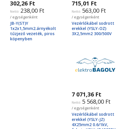
302,26 Ft
715,01 Ft
238,00 Ft
563,00 Ft
/ egységenként
/ egységenként
JB-Y(ST)Y
Vezérlőkábel sodrott
1x2x1,5mm2.árnyékolt
erekkel (YSLY-OZ)
tűzjező vezeték, piros
3X2,5mm2 300/500V
köpenyben
7 071,36 Ft
5 568,00 Ft
/ egységenként
Vezérlőkábel sodrott
erekkel (YSLY-JZ)
4X25mm2 0.6/1kV,