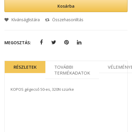
Kosárba
Kívánságlistára
Összehasonlítás
MEGOSZTÁS:
RÉSZLETEK
TOVÁBBI
VÉLEMÉNY
TERMÉKADATOK
KOPOS gégecső 50-es, 320N szürke