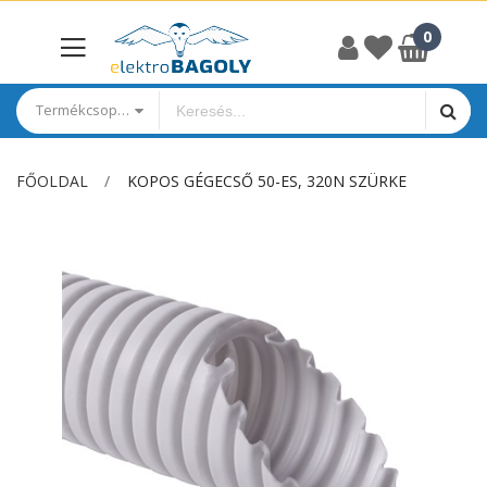
Termékcsoportok
FŐOLDAL
KOPOS GÉGECSŐ 50-ES, 320N SZÜRKE
Ugrás
a
képgaléria
végére