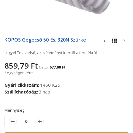
Ugrás
a
KOPOS Gégecső 50-Es, 320N Szürke
képgaléria
elejére
Legyél Te az első, aki véleményt ír erről a termékről
859,79 Ft
677,00 Ft
/ egységenként
Gyári cikkszám
1450 K25
Szállíthatóság
3 nap
Mennyiség