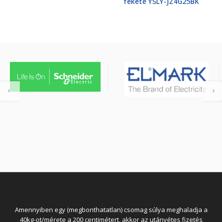
fekete YSLY-JZ4G25BK
Amennyiben egy (megbonthatatlan) csomag súlya meghaladja a
40kg-ot/mérete a 200 centimétert, akkor az utánvétes fizetés