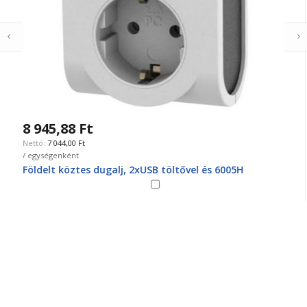
8 945,88 Ft
7 044,00 Ft
/ egységenként
Földelt köztes dugalj, 2xUSB töltővel és 6005H