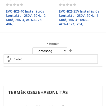
Rating:
Rating:
0%
0%
EVOHK2-40 Installációs
EVOHK2-25V Installációs
kontaktor 230V, 50Hz, 2
kontaktor 230V, 50Hz, 1
Mod, 2×NO, AC1/AC7a,
Mod, 1×NO+1×NC,
40A,
AC1/AC7a, 25A,
4
termék
Növekvő
irány
beállítása
Szűrő
TERMÉK ÖSSZEHASONLÍTÁS