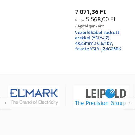
7 071,36 Ft
5 568,00 Ft
/ egységenként
Vezérlőkábel sodrott
erekkel (YSLY-JZ)
4X25mm2 0.6/1kV,
fekete YSLY-JZ4G25BK