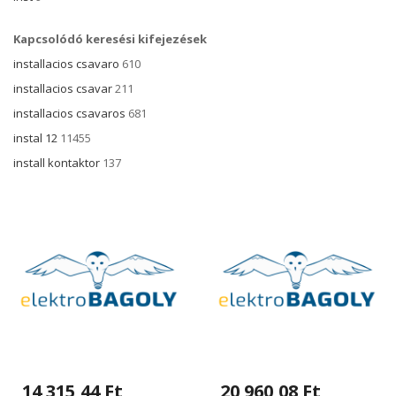
Kapcsolódó keresési kifejezések
installacios csavaro
610
installacios csavar
211
installacios csavaros
681
instal 12
11455
install kontaktor
137
14 315,44 Ft
20 960,08 Ft