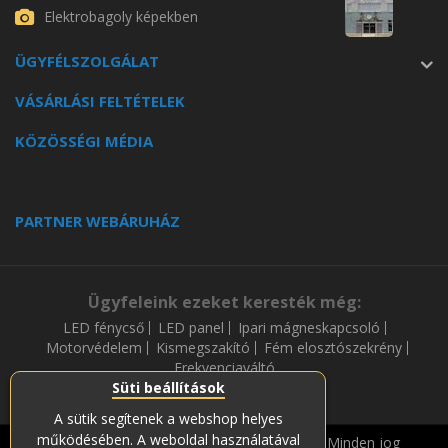
Elektrobagoly képekben
ÜGYFÉLSZOLGÁLAT
VÁSÁRLÁSI FELTÉTELEK
KÖZÖSSÉGI MÉDIA
PARTNER WEBÁRUHÁZ
Ügyfeleink ezeket keresték még:
LED fénycső
LED panel
Ipari mágneskapcsoló
Motorvédelem
Kismegszakító
Fém elosztószekrény
Frekvenciaváltó
Süti beállítások
A sütik segítenek a webshop helyes
működésében. A weboldal használatával
Copyright © 2019-2023 Soós és Társa Zrt. Minden jog