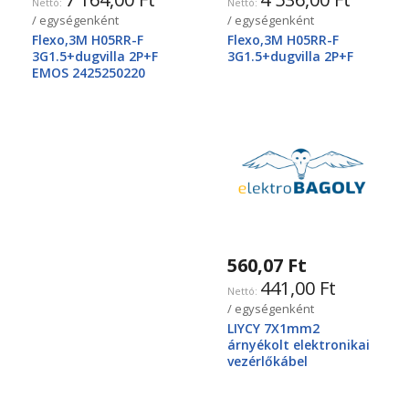
/ egységenként
/ egységenként
Flexo,3M H05RR-F
Flexo,3M H05RR-F
3G1.5+dugvilla 2P+F
3G1.5+dugvilla 2P+F
EMOS 2425250220
560,07 Ft
441,00 Ft
/ egységenként
LIYCY 7X1mm2
árnyékolt elektronikai
vezérlőkábel