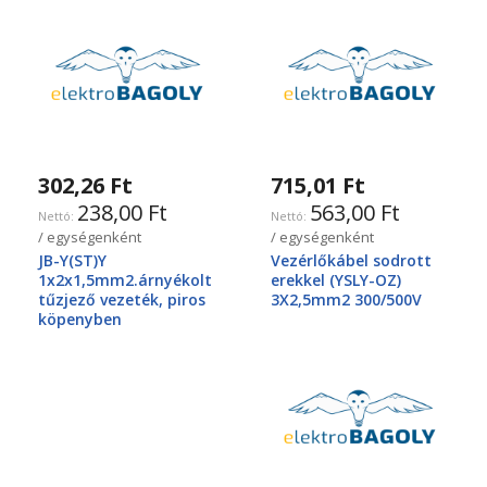
302,26 Ft
715,01 Ft
238,00 Ft
563,00 Ft
/ egységenként
/ egységenként
JB-Y(ST)Y
Vezérlőkábel sodrott
1x2x1,5mm2.árnyékolt
erekkel (YSLY-OZ)
tűzjező vezeték, piros
3X2,5mm2 300/500V
köpenyben