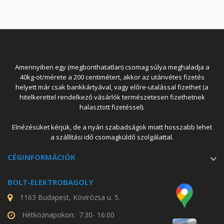
Amennyiben egy (megbonthatatlan) csomag súlya meghaladja a
40kg-ot/mérete a 200 centimétert, akkor az utánvétes fizetés
helyett már csak bankkártyával, vagy előre-utalással fizethet (a
hitelkerettel rendelkező vásárlók természetesen fizethetnek
halasztott fizetéssel).
Elnézésüket kérjük, de a nyári szabadságok miatt hosszabb lehet
a szállítási idő csomagküldő szolgálattal.
CÉGINFORMÁCIÓK
BOLT-ELEKTROBAGOLY
1163 Budapest, Kövirózsa u. 5.
Hétköznapokon: 7:30- 16:00