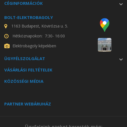
CÉGINFORMÁCIÓK
BOLT-ELEKTROBAGOLY
1163 Budapest, Kövirózsa u. 5.
Hétköznapokon: 7:30- 16:00
Elektrobagoly képekben
ÜGYFÉLSZOLGÁLAT
VÁSÁRLÁSI FELTÉTELEK
KÖZÖSSÉGI MÉDIA
PARTNER WEBÁRUHÁZ
Ügyfeleink ezeket keresték még: