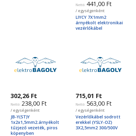
441,00 Ft
/ egységenként
LIYCY 7X1mm2
árnyékolt elektronikai
vezérlőkábel
302,26 Ft
715,01 Ft
238,00 Ft
563,00 Ft
/ egységenként
/ egységenként
JB-Y(ST)Y
Vezérlőkábel sodrott
1x2x1,5mm2.árnyékolt
erekkel (YSLY-OZ)
tűzjező vezeték, piros
3X2,5mm2 300/500V
köpenyben