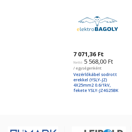
7 071,36 Ft
5 568,00 Ft
/ egységenként
Vezérlőkábel sodrott
erekkel (YSLY-JZ)
4X25mm2 0.6/1kV,
fekete YSLY-JZ4G25BK