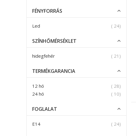
FÉNYFORRÁS
termék
Led
24
SZÍNHŐMÉRSÉKLET
termék
hidegfehér
21
TERMÉKGARANCIA
termék
12 hó
28
termék
24 hó
10
FOGLALAT
termék
E14
24