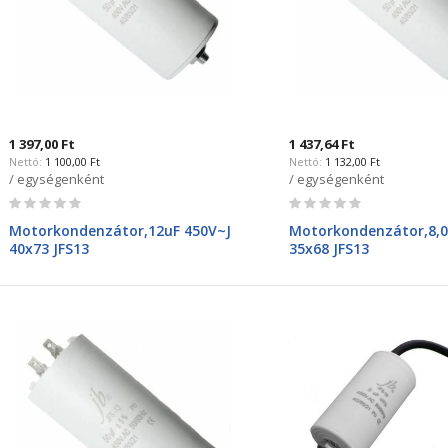
1 397,00 Ft
1 437,64 Ft
1 100,00 Ft
1 132,00 Ft
/ egységenként
/ egységenként
Rating:
Rating:
0%
0%
Motorkondenzátor,12uF 450V~J
Motorkondenzátor,8,0
40x73 JFS13
35x68 JFS13