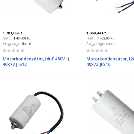
1 783,08 Ft
1 869,44 Ft
1 404,00 Ft
1 472,00 Ft
/ egységenként
/ egységenként
Rating:
Rating:
0%
0%
Motorkondenzátor,16uF 450V~J
Motorkondenzátor,12u
40x73 JFS13
40x73 JFS16