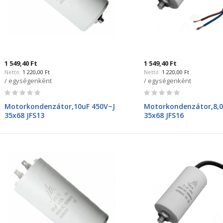
1 549,40 Ft
1 549,40 Ft
1 220,00 Ft
1 220,00 Ft
/ egységenként
/ egységenként
Rating:
Rating:
0%
0%
Motorkondenzátor,10uF 450V~J
Motorkondenzátor,8,0
35x68 JFS13
35x68 JFS16