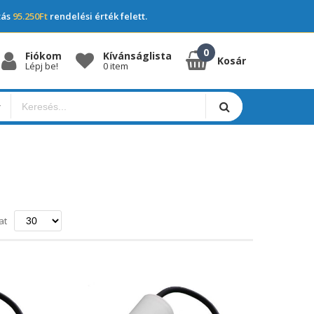
tás
95.250Ft
rendelési érték felett.
Fiókom
Kívánságlista
Kosár
Lépj be!
0 item
ő
at
a