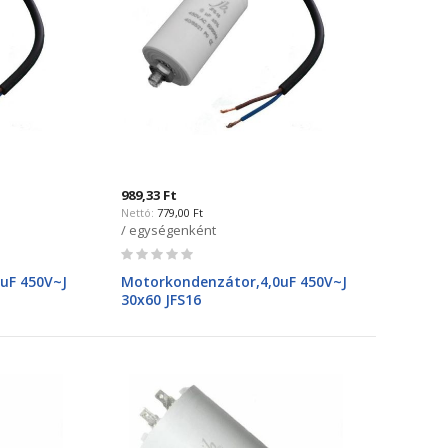
989,33 Ft
779,00 Ft
/ egységenként
Rating:
0%
uF 450V~J
Motorkondenzátor,4,0uF 450V~J
30x60 JFS16