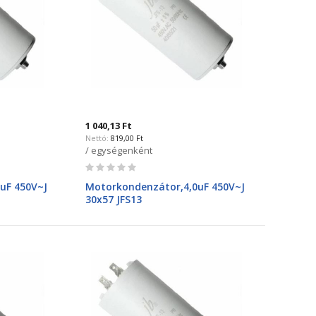
1 040,13 Ft
819,00 Ft
/ egységenként
Rating:
0%
uF 450V~J
Motorkondenzátor,4,0uF 450V~J
30x57 JFS13