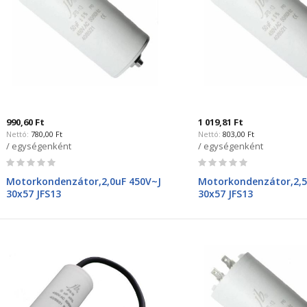
990,60 Ft
1 019,81 Ft
780,00 Ft
803,00 Ft
/ egységenként
/ egységenként
Rating:
Rating:
0%
0%
Motorkondenzátor,2,0uF 450V~J
Motorkondenzátor,2,5
30x57 JFS13
30x57 JFS13