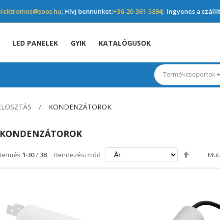
elektromos@soos.hu
; Hívj bennünket:
+36-20-361-5894
; Ingyenes a szállí
LED PANELEK
GYIK
KATALÓGUSOK
Termékcsoportok
ELOSZTÁS
KONDENZÁTOROK
KONDENZÁTOROK
Csökken
termék
1
-
30
/
38
Rendezési mód
Mut
irány
beállítás