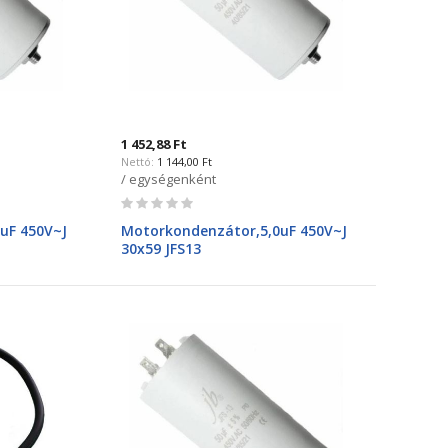
1 452,88 Ft
1 144,00 Ft
/ egységenként
Rating:
0%
uF 450V~J
Motorkondenzátor,5,0uF 450V~J
30x59 JFS13