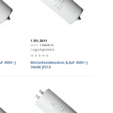
1 351,28 Ft
1 064,00 Ft
/ egységenként
Rating:
0%
F 450V~J
Motorkondenzátor,6,0uF 450V~J
34x68 JFS13