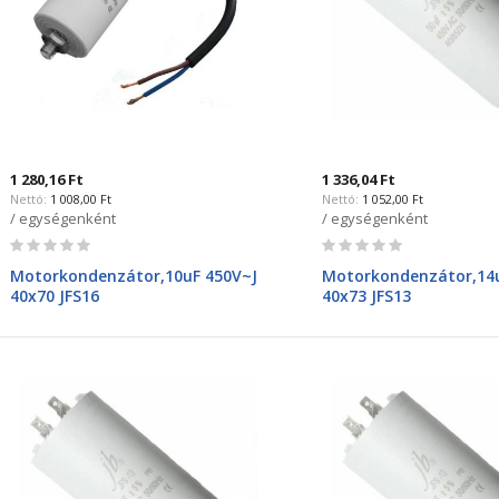
1 280,16 Ft
1 336,04 Ft
1 008,00 Ft
1 052,00 Ft
/ egységenként
/ egységenként
Rating:
Rating:
0%
0%
Motorkondenzátor,10uF 450V~J
Motorkondenzátor,14u
40x70 JFS16
40x73 JFS13