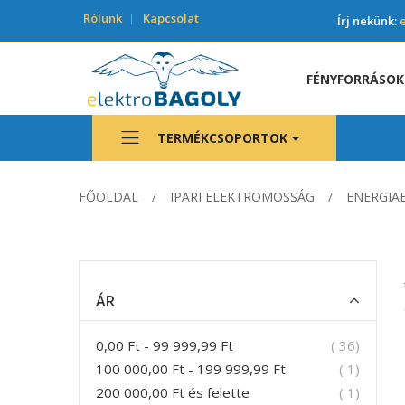
Rólunk
Kapcsolat
Írj nekünk:
FÉNYFORRÁSOK
TERMÉKCSOPORTOK
FŐOLDAL
IPARI ELEKTROMOSSÁG
ENERGIA
ÁR
termék
0,00 Ft
-
99 999,99 Ft
36
termék
100 000,00 Ft
-
199 999,99 Ft
1
termék
200 000,00 Ft
és felette
1