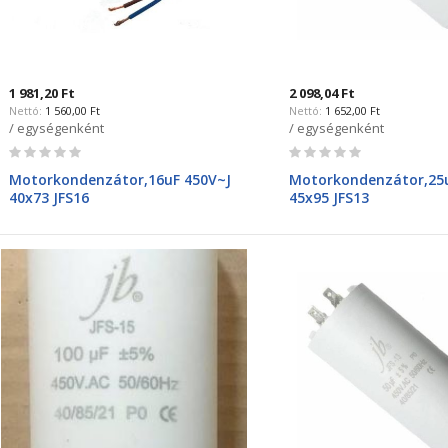
1 981,20 Ft
2 098,04 Ft
1 560,00 Ft
1 652,00 Ft
/ egységenként
/ egységenként
Rating:
Rating:
0%
0%
Motorkondenzátor,16uF 450V~J
Motorkondenzátor,25u
40x73 JFS16
45x95 JFS13