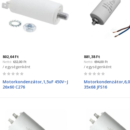
802,64 Ft
881,38 Ft
632,00 Ft
694,00 Ft
/ egységenként
/ egységenként
Rating:
Rating:
0%
0%
Motorkondenzátor,1,5uF 450V~J
Motorkondenzátor,6,0
26x60 C276
35x68 JFS16