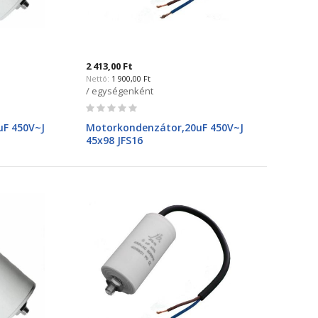
2 413,00 Ft
1 900,00 Ft
/ egységenként
Rating:
0%
F 450V~J
Motorkondenzátor,20uF 450V~J
45x98 JFS16