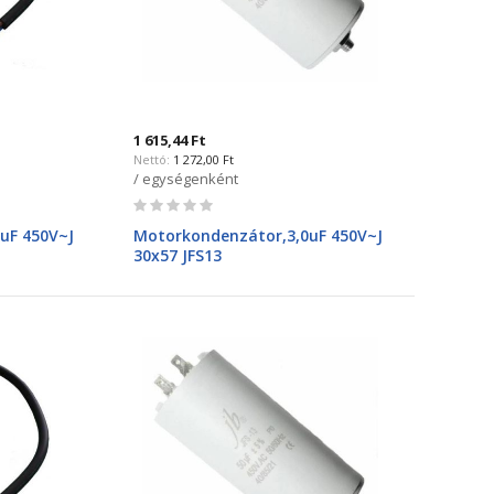
1 615,44 Ft
1 272,00 Ft
/ egységenként
Rating:
0%
uF 450V~J
Motorkondenzátor,3,0uF 450V~J
30x57 JFS13