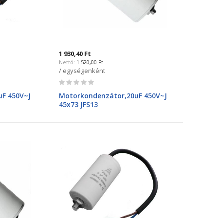
1 930,40 Ft
1 520,00 Ft
/ egységenként
Rating:
0%
F 450V~J
Motorkondenzátor,20uF 450V~J
45x73 JFS13