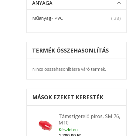
ANYAGA
termék
Műanyag- PVC
38
TERMÉK ÖSSZEHASONLÍTÁS
Nincs összehasonlításra váró termék.
MÁSOK EZEKET KERESTÉK
Támszigetelő piros, SM 76,
M10
Készleten
1 200,00 Ft