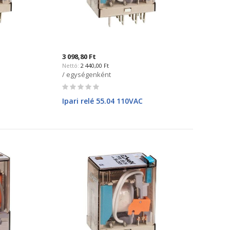
3 098,80 Ft
2 440,00 Ft
/ egységenként
Rating:
0%
Ipari relé 55.04 110VAC