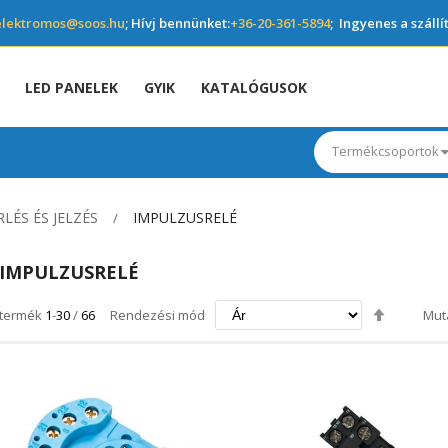
elektromos@soos.hu
; Hívj bennünket:
+36-20-361-5894
; Ingyenes a szállí
LED PANELEK
GYIK
KATALÓGUSOK
Termékcsoportok
RLÉS ÉS JELZÉS
IMPULZUSRELÉ
IMPULZUSRELÉ
Csökken
termék
1
-
30
/
66
Rendezési mód
Mut
irány
beállítás