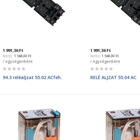
1 991,36 Ft
1 991,36 Ft
1 568,00 Ft
1 568,00 Ft
/ egységenként
/ egységenként
Rating:
Rating:
0%
0%
94.3 reléaljzat 55.02 ACfeh.
RELÉ ALJZAT 55.04 AC