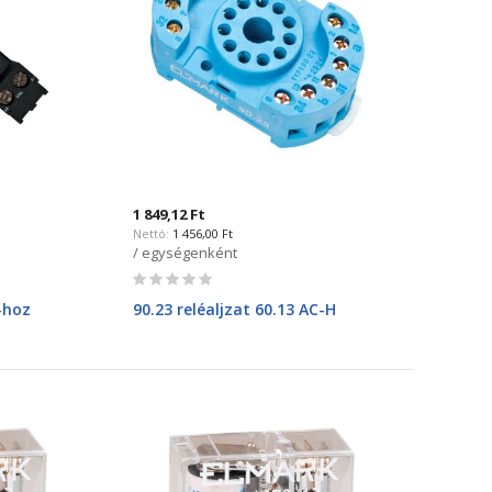
1 849,12 Ft
1 456,00 Ft
/ egységenként
Rating:
0%
-hoz
90.23 reléaljzat 60.13 AC-H