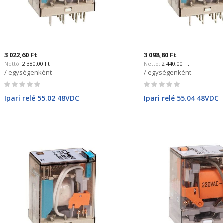
3 022,60 Ft
3 098,80 Ft
2 380,00 Ft
2 440,00 Ft
/ egységenként
/ egységenként
Rating:
Rating:
0%
0%
Ipari relé 55.02 48VDC
Ipari relé 55.04 48VDC