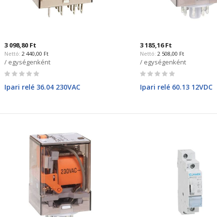
3 098,80 Ft
3 185,16 Ft
2 440,00 Ft
2 508,00 Ft
/ egységenként
/ egységenként
Rating:
Rating:
0%
0%
Ipari relé 36.04 230VAC
Ipari relé 60.13 12VDC