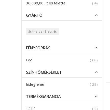
termék
30 000,00 Ft
és felette
4
GYÁRTÓ
Schneider Electric
FÉNYFORRÁS
termék
Led
60
SZÍNHŐMÉRSÉKLET
termék
hidegfehér
29
TERMÉKGARANCIA
termék
12 hó
4