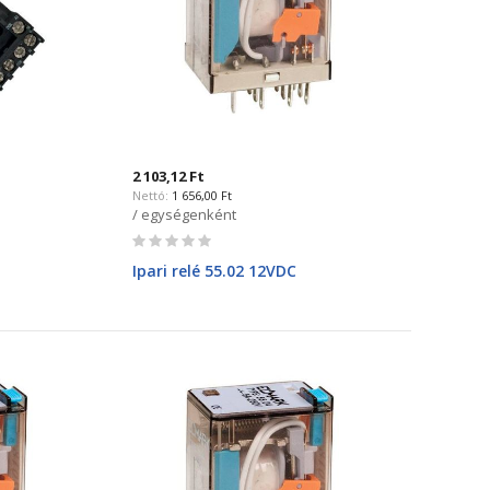
2 103,12 Ft
1 656,00 Ft
/ egységenként
Rating:
0%
Ipari relé 55.02 12VDC