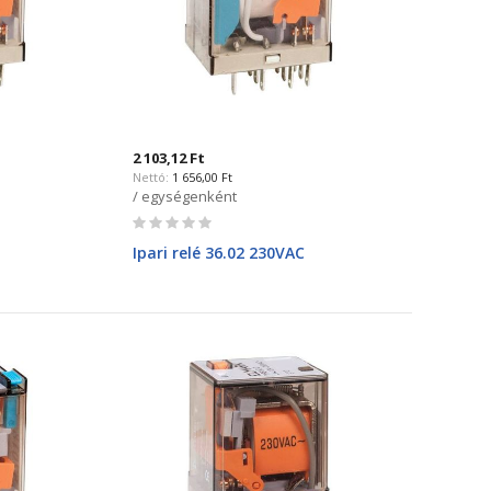
2 103,12 Ft
1 656,00 Ft
/ egységenként
Rating:
0%
Ipari relé 36.02 230VAC