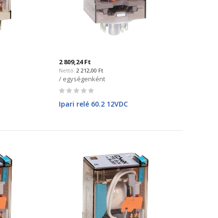
2 809,24 Ft
2 212,00 Ft
/ egységenként
Rating:
0%
Ipari relé 60.2 12VDC