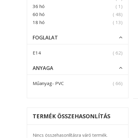
termék
36 hó
1
termék
60 hó
48
termék
18 hó
13
FOGLALAT
termék
E14
62
ANYAGA
termék
Műanyag- PVC
66
TERMÉK ÖSSZEHASONLÍTÁS
Nincs összehasonlításra váró termék.