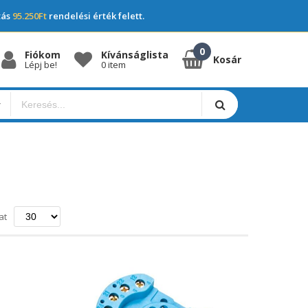
tás
95.250Ft
rendelési érték felett.
Fiókom
Kívánságlista
Kosár
Lépj be!
0 item
ő
at
a