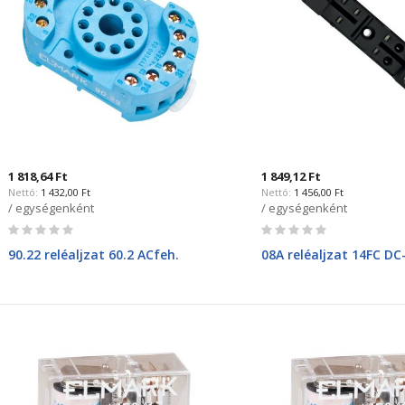
1 818,64 Ft
1 849,12 Ft
1 432,00 Ft
1 456,00 Ft
/ egységenként
/ egységenként
Rating:
Rating:
0%
0%
90.22 reléaljzat 60.2 ACfeh.
08A reléaljzat 14FC DC