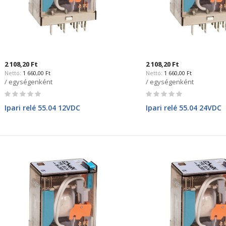
2 108,20 Ft
2 108,20 Ft
1 660,00 Ft
1 660,00 Ft
/ egységenként
/ egységenként
Rating:
Rating:
0%
0%
Ipari relé 55.04 12VDC
Ipari relé 55.04 24VDC