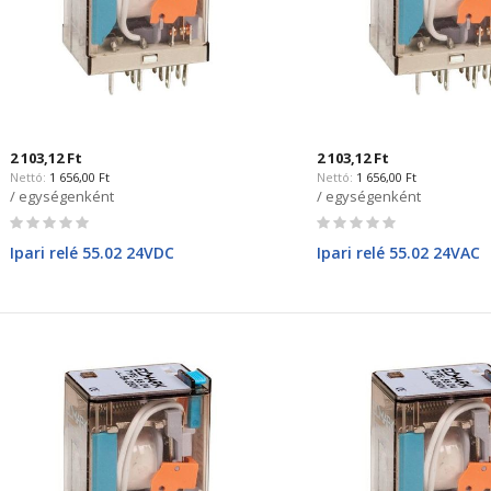
2 103,12 Ft
2 103,12 Ft
1 656,00 Ft
1 656,00 Ft
/ egységenként
/ egységenként
Rating:
Rating:
0%
0%
Ipari relé 55.02 24VDC
Ipari relé 55.02 24VAC