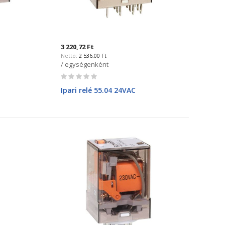
3 220,72 Ft
2 536,00 Ft
/ egységenként
Rating:
0%
Ipari relé 55.04 24VAC