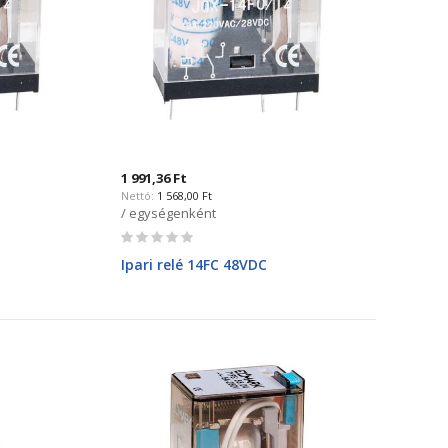
1 991,36 Ft
1 568,00 Ft
/ egységenként
Rating:
0%
Ipari relé 14FC 48VDC