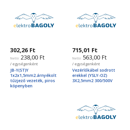
302,26 Ft
715,01 Ft
238,00 Ft
563,00 Ft
/ egységenként
/ egységenként
JB-Y(ST)Y
Vezérlőkábel sodrott
1x2x1,5mm2.árnyékolt
erekkel (YSLY-OZ)
tűzjező vezeték, piros
3X2,5mm2 300/500V
köpenyben