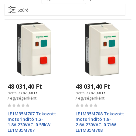
irány
beállítása
Szűrő
48 031,40 Ft
48 031,40 Ft
37 820,00 Ft
37 820,00 Ft
/ egységenként
/ egységenként
Rating:
Rating:
0%
0%
LE1M35M707 Tokozott
LE1M35M708 Tokozott
motorindító 1.2-
motorindító 1.8-
1.8A.230VAC. 0.55kW
2.6A.230VAC. 0.7kW
LE1M35M707
LE1M35M708