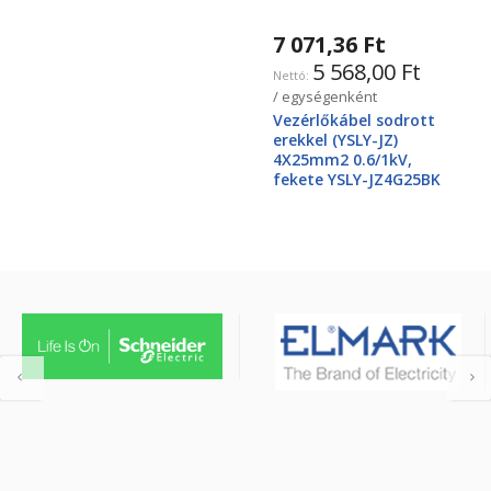
7 071,36 Ft
5 568,00 Ft
/ egységenként
Vezérlőkábel sodrott
erekkel (YSLY-JZ)
4X25mm2 0.6/1kV,
fekete YSLY-JZ4G25BK