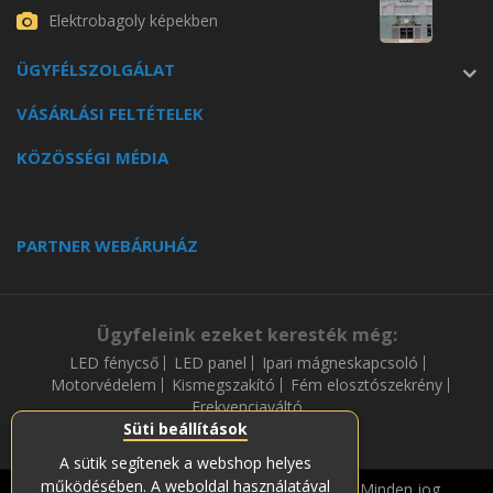
Elektrobagoly képekben
ÜGYFÉLSZOLGÁLAT
VÁSÁRLÁSI FELTÉTELEK
KÖZÖSSÉGI MÉDIA
PARTNER WEBÁRUHÁZ
Ügyfeleink ezeket keresték még:
LED fénycső
LED panel
Ipari mágneskapcsoló
Motorvédelem
Kismegszakító
Fém elosztószekrény
Frekvenciaváltó
Süti beállítások
A sütik segítenek a webshop helyes
működésében. A weboldal használatával
Copyright © 2019-2023 Soós és Társa Zrt. Minden jog