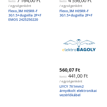
7 164,00 Ft
4 536,00 Ft
/ egységenként
/ egységenként
Flexo,3M H05RR-F
Flexo,3M H05RR-F
3G1.5+dugvilla 2P+F
3G1.5+dugvilla 2P+F
EMOS 2425250220
560,07 Ft
441,00 Ft
/ egységenként
LIYCY 7X1mm2
árnyékolt elektronikai
vezérlőkábel