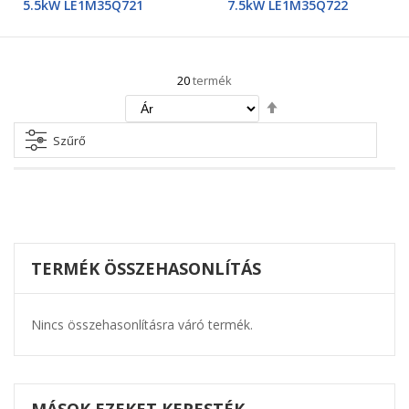
5.5kW LE1M35Q721
7.5kW LE1M35Q722
20
termék
Csökkenő
irány
beállítása
Szűrő
TERMÉK ÖSSZEHASONLÍTÁS
Nincs összehasonlításra váró termék.