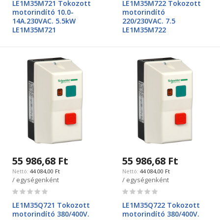
LE1M35M721 Tokozott
LE1M35M722 Tokozott
motorindító 10.0-
motorindító
14A.230VAC. 5.5kW
220/230VAC. 7.5
LE1M35M721
LE1M35M722
55 986,68 Ft
55 986,68 Ft
44 084,00 Ft
44 084,00 Ft
/ egységenként
/ egységenként
Rating:
Rating:
0%
0%
LE1M35Q721 Tokozott
LE1M35Q722 Tokozott
motorindító 380/400V.
motorindító 380/400V.