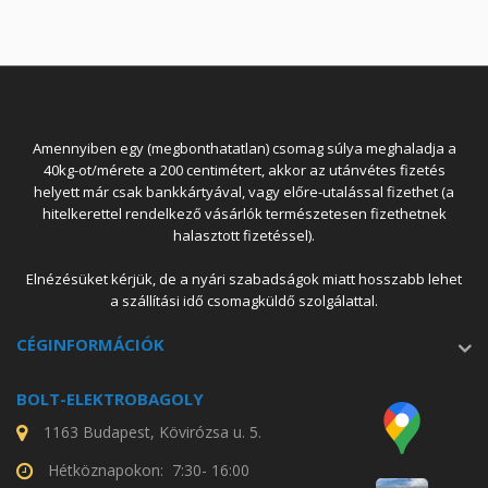
Amennyiben egy (megbonthatatlan) csomag súlya meghaladja a
40kg-ot/mérete a 200 centimétert, akkor az utánvétes fizetés
helyett már csak bankkártyával, vagy előre-utalással fizethet (a
hitelkerettel rendelkező vásárlók természetesen fizethetnek
halasztott fizetéssel).
Elnézésüket kérjük, de a nyári szabadságok miatt hosszabb lehet
a szállítási idő csomagküldő szolgálattal.
CÉGINFORMÁCIÓK
BOLT-ELEKTROBAGOLY
1163 Budapest, Kövirózsa u. 5.
Hétköznapokon: 7:30- 16:00