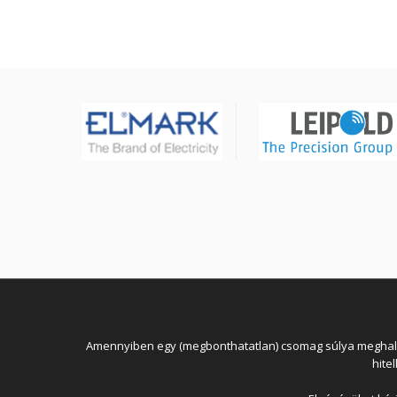
Amennyiben egy (megbonthatatlan) csomag súlya meghaladja
hite