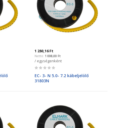
1 280,16 Ft
1 008,00 Ft
/ egységenként
Rating:
0%
elölő
EC- 3- N 5.0- 7.2 kábeljelölő
31803N