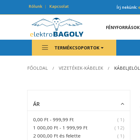
Rólunk
Kapcsolat
Írj nekünk:
FÉNYFORRÁSOK
TERMÉKCSOPORTOK
FŐOLDAL
VEZETÉKEK-KÁBELEK
KÁBELJELÖ
ÁR
termék
0,00 Ft
-
999,99 Ft
1
termék
1 000,00 Ft
-
1 999,99 Ft
12
termék
2 000,00 Ft
és felette
1