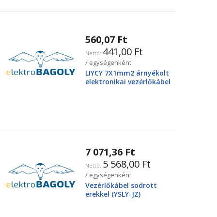
560,07 Ft
441,00 Ft
/ egységenként
LIYCY 7X1mm2 árnyékolt
elektronikai vezérlőkábel
7 071,36 Ft
5 568,00 Ft
/ egységenként
Vezérlőkábel sodrott
erekkel (YSLY-JZ)
4X25mm2 0.6/1kV, fekete
YSLY-JZ4G25BK