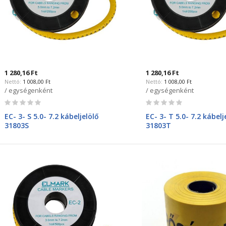
1 280,16 Ft
1 280,16 Ft
1 008,00 Ft
1 008,00 Ft
/ egységenként
/ egységenként
Rating:
Rating:
0%
0%
EC- 3- S 5.0- 7.2 kábeljelölő
EC- 3- T 5.0- 7.2 kábelj
31803S
31803T