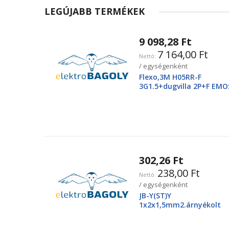
LEGÚJABB TERMÉKEK
9 098,28 Ft
7 164,00 Ft
/ egységenként
Flexo,3M H05RR-F
3G1.5+dugvilla 2P+F EMO
2425250220
302,26 Ft
238,00 Ft
/ egységenként
JB-Y(ST)Y
1x2x1,5mm2.árnyékolt
tűzjező vezeték, piros
köpenyben