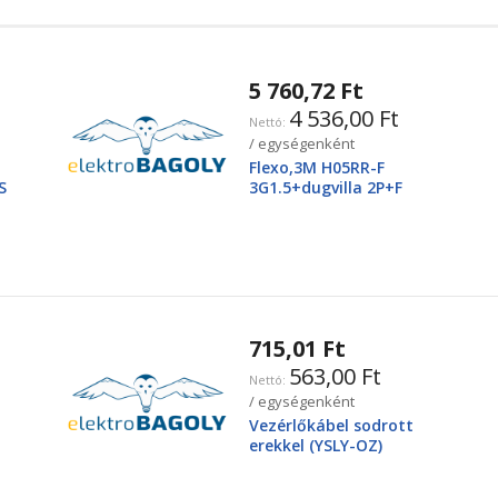
5 760,72 Ft
4 536,00 Ft
/ egységenként
Flexo,3M H05RR-F
S
3G1.5+dugvilla 2P+F
715,01 Ft
563,00 Ft
/ egységenként
Vezérlőkábel sodrott
erekkel (YSLY-OZ)
3X2,5mm2 300/500V