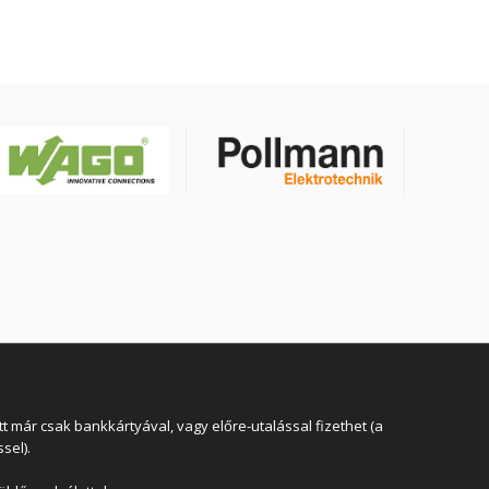
 már csak bankkártyával, vagy előre-utalással fizethet (a
sel).