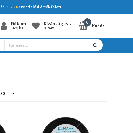
tás
95.250Ft
rendelési érték felett.
Fiókom
Kívánságlista
Kosár
Lépj be!
0 item