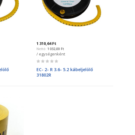
1 310,64 Ft
1 032,00 Ft
/ egységenként
Rating:
0%
elölő
EC- 2- R 3.6- 5.2 kábeljelölő
31802R