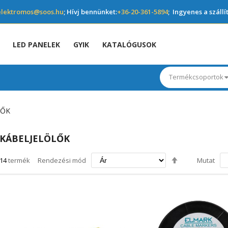
elektromos@soos.hu
; Hívj bennünket:
+36-20-361-5894
; Ingyenes a szállí
LED PANELEK
GYIK
KATALÓGUSOK
Termékcsoportok
LŐK
KÁBELJELÖLŐK
Csökkenő
14
termék
Rendezési mód
Mutat
irány
beállítása