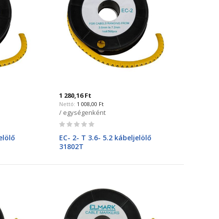
1 280,16 Ft
1 008,00 Ft
/ egységenként
Rating:
0%
elölő
EC- 2- T 3.6- 5.2 kábeljelölő
31802T