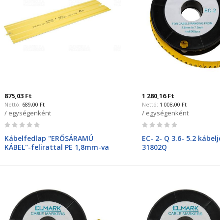
875,03 Ft
1 280,16 Ft
689,00 Ft
1 008,00 Ft
/ egységenként
/ egységenként
Rating:
Rating:
0%
0%
Kábelfedlap "ERŐSÁRAMÚ
EC- 2- Q 3.6- 5.2 kábelj
KÁBEL"-felirattal PE 1,8mm-va
31802Q
műanyag 120mm x 1000mm KPL
120/1,8, 105743, Dietzel-UNIVOLT