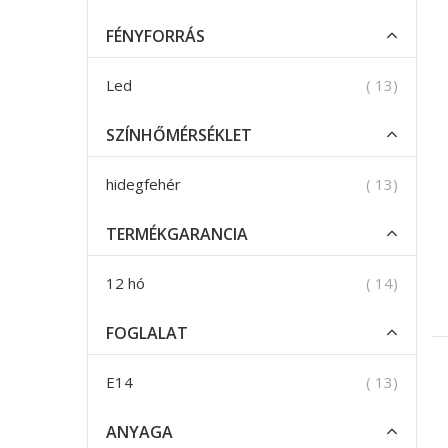
FÉNYFORRÁS
termék
Led
13
SZÍNHŐMÉRSÉKLET
termék
hidegfehér
13
TERMÉKGARANCIA
termék
12 hó
14
FOGLALAT
termék
E14
13
ANYAGA