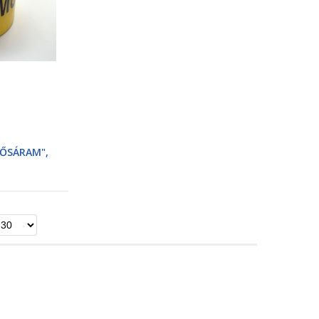
ERŐSÁRAM",