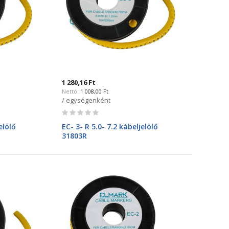
1 280,16 Ft
1 008,00 Ft
/ egységenként
Rating:
0%
elölő
EC- 3- R 5.0- 7.2 kábeljelölő
31803R