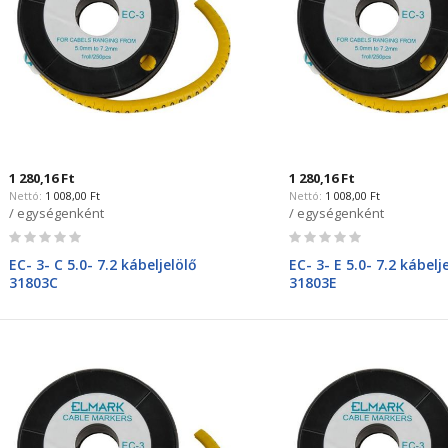
1 280,16 Ft
1 280,16 Ft
1 008,00 Ft
1 008,00 Ft
/ egységenként
/ egységenként
Rating:
Rating:
0%
0%
EC- 3- C 5.0- 7.2 kábeljelölő
EC- 3- E 5.0- 7.2 kábelj
31803C
31803E