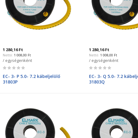
1 280,16 Ft
1 280,16 Ft
1 008,00 Ft
1 008,00 Ft
/ egységenként
/ egységenként
Rating:
Rating:
0%
0%
EC- 3- P 5.0- 7.2 kábeljelölő
EC- 3- Q 5.0- 7.2 kábelj
31803P
31803Q