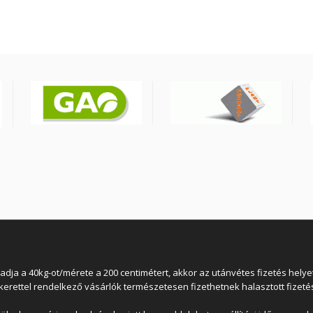
 a 40kg-ot/mérete a 200 centimétert, akkor az utánvétes fizetés helyett
lkerettel rendelkező vásárlók természetesen fizethetnek halasztott fizetés