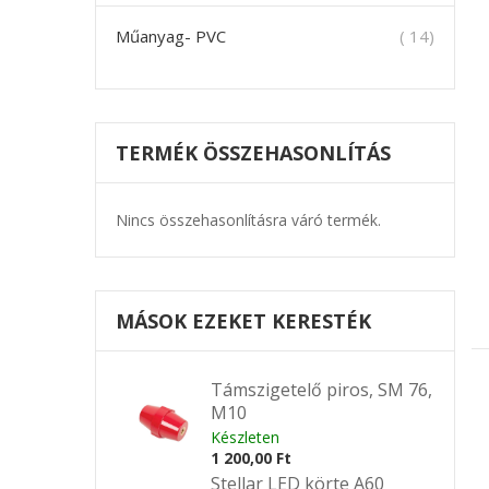
termék
Műanyag- PVC
14
TERMÉK ÖSSZEHASONLÍTÁS
Nincs összehasonlításra váró termék.
MÁSOK EZEKET KERESTÉK
Támszigetelő piros, SM 76,
M10
Készleten
1 200,00 Ft
Stellar LED körte A60