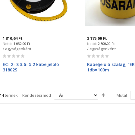
1 310,64 Ft
3 175,00 Ft
1 032,00 Ft
2 500,00 Ft
/ egységenként
/ egységenként
Rating:
Rating:
0%
0%
EC- 2- S 3.6- 5.2 kábeljelölő
Kábeljelölő szalag, "
31802S
1db=100m
Csökkenő
14
termék
Rendezési mód
Mutat
irány
beállítása