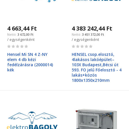
4 663,44 Ft
4 383 242,44 Ft
3 672,00 Ft
3 451 372,00 Ft
/ egységenként
/ egységenként
Rating:
Rating:
0%
0%
Hensel Mi SN 4 Z-NY
HENSEL csop.elosztó,
elem 4 db kézi
4lakásos lakóépület–
fedélzárásra (2000014)
103X Budapest,Bécsi út
kék
593. FO jelű Főelosztó - 4
lakás+közös
1800x1350x210mm