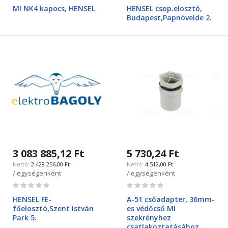
0%
0%
MI NK4 kapocs, HENSEL
HENSEL csop.elosztó,
Budapest,Papnövelde 2.
3 083 885,12 Ft
5 730,24 Ft
2 428 256,00 Ft
4 512,00 Ft
/ egységenként
/ egységenként
Rating:
Rating:
0%
0%
HENSEL FE-
A-51 csőadapter, 36mm-
főelosztó,Szent István
es védőcső MI
Park 5.
szekrényhez
csatlakoztatásához