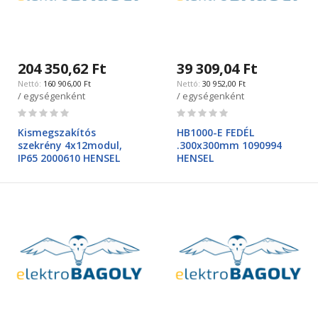
204 350,62 Ft
39 309,04 Ft
160 906,00 Ft
30 952,00 Ft
/ egységenként
/ egységenként
Rating:
Rating:
0%
0%
Kismegszakítós
HB1000-E FEDÉL
szekrény 4x12modul,
.300x300mm 1090994
IP65 2000610 HENSEL
HENSEL