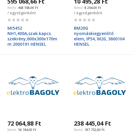
595 068,66 Ft
10 495,28 Ft
468 558,00 Ft
8 264,00 Ft
/ egységenként
/ egységenként
Rating:
Rating:
0%
0%
MI5452
BM20G
NH1,400A,szak.kapcs.
nyomáskiegyenlítő
szekrény,600x300x170m
elem, IP54, M20, 3600104
m 2000191 HENSEL
HENSEL
72 064,88 Ft
238 445,04 Ft
56 744,00 Ft
187 752,00 Ft