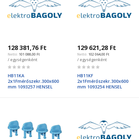
128 381,76 Ft
129 621,28 Ft
101 088,00 Ft
102 064,00 Ft
/ egységenként
/ egységenként
Rating:
Rating:
0%
0%
HB11KA
HB11KF
2x1Fmérőszekr.300x600
2x1Fmérőszekr.300x600
mm 1093257 HENSEL
mm 1093254 HENSEL