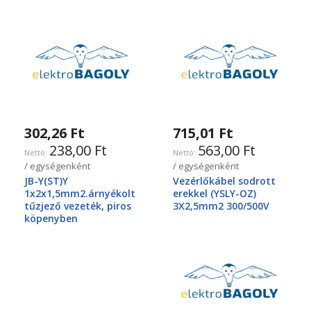
302,26 Ft
715,01 Ft
238,00 Ft
563,00 Ft
/ egységenként
/ egységenként
JB-Y(ST)Y
Vezérlőkábel sodrott
1x2x1,5mm2.árnyékolt
erekkel (YSLY-OZ)
tűzjező vezeték, piros
3X2,5mm2 300/500V
köpenyben