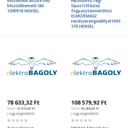
MIDSM90A MIZR4-hez
HB3000FFD régi
készülékemelő láb
típus1/3fázisú
1090918 HENSEL
fogyasztásmérőhöz
ELMŰ/ÉMÁSZ
rendszerengedéllyel1093
370 HENSEL
78 633,32 Ft
108 579,92 Ft
61 916,00 Ft
85 496,00 Ft
/ egységenként
/ egységenként
Rating:
Rating:
0%
0%