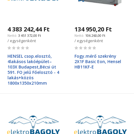
4 383 242,44 Ft
134 950,20 Ft
3 451 372,00 Ft
106 260,00 Ft
/ egységenként
/ egységenként
Rating:
Rating:
0%
0%
HENSEL csop.elosztó,
Fogy.mérő szekrény
4lakásos lakóépület–
2X1F Basic Eon, Hensel
103X Budapest,Bécsi út
HB11KF-E
591. FO jelű Főelosztó - 4
lakás+közös
1800x1350x210mm