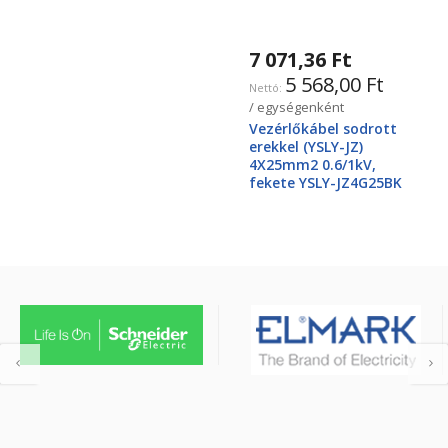
7 071,36 Ft
5 568,00 Ft
/ egységenként
Vezérlőkábel sodrott
erekkel (YSLY-JZ)
4X25mm2 0.6/1kV,
fekete YSLY-JZ4G25BK