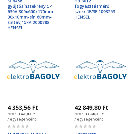
MI6456
HB 3012
gyűjtősínszekrény 5P
fogyasztásmérő
630A 300x600x170mm
szekr.1F/3F 1093253
30x10mm-sín 60mm-
HENSEL
síntáv,15kA 2000788
HENSEL
4 353,56 Ft
42 849,80 Ft
3 428,00 Ft
33 740,00 Ft
/ egységenként
/ egységenként
Rating:
Rating:
0%
0%