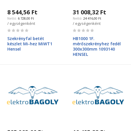
8 544,56 Ft
31 008,32 Ft
6 728,00 Ft
24 416,00 Ft
/ egységenként
/ egységenként
Rating:
Rating:
0%
0%
Szekrényfal betét
HB1000 1F.
készlet Mi-hez MiWT1
mérőszekrényhez fedél
Hensel
300x300mm 1093140
HENSEL