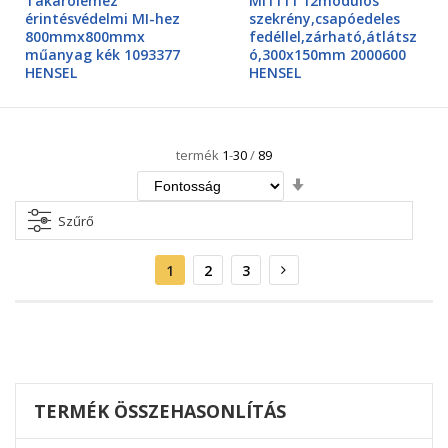
Takarólemez
MI1111 12modulos
érintésvédelmi MI-hez
szekrény,csapóedeles
800mmx800mmx
fedéllel,zárható,átlátsz
műanyag kék 1093377
ó,300x150mm 2000600
HENSEL
HENSEL
termék
1
-
30
/
89
Növekvő
irány
beállítása
Szűrő
Oldal
Aktuális
Oldal
Oldal
Oldal
Következő
1
2
3
oldal
TERMÉK ÖSSZEHASONLÍTÁS