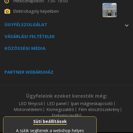
Hétköznapokon: 7:30- 16:00
Elektrobagoly képekben
ÜGYFÉLSZOLGÁLAT
VÁSÁRLÁSI FELTÉTELEK
KÖZÖSSÉGI MÉDIA
PARTNER WEBÁRUHÁZ
Ügyfeleink ezeket keresték még:
LED fénycső
LED panel
Ipari mágneskapcsoló
Motorvédelem
Kismegszakító
Fém elosztószekrény
Frekvenciaváltó
Süti beállítások
A sütik segítenek a webshop helyes