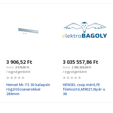
3 906,52 Ft
3 035 557,86 Ft
3 076,00 Ft
2 390 203,04 Ft
/ egységenként
/ egységenként
Rating:
Rating:
0%
0%
Hensel Mi-TS 30 kalapsín
HENSEL csop.mérő,FE
rögzítőcsavarokkal
főelosztó,M9021,Nyár u
284mm
36