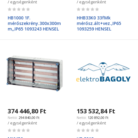
/ egységenként
/ egységenként
Rating:
Rating:
0%
0%
HB1000 1F.
HHB33K0 33fMk
mérőszekrény.300x300m
mérősz.ált+vez.,IP65
m,,IP65 1093243 HENSEL
1093259 HENSEL
374 446,80 Ft
153 532,84 Ft
294 840,00 Ft
120 892,00 Ft
/ egységenként
/ egységenként
Rating:
Rating:
0%
0%