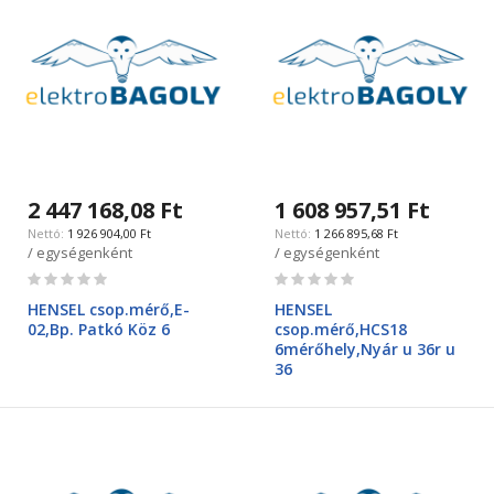
2 447 168,08 Ft
1 608 957,51 Ft
1 926 904,00 Ft
1 266 895,68 Ft
/ egységenként
/ egységenként
Rating:
Rating:
0%
0%
HENSEL csop.mérő,E-
HENSEL
02,Bp. Patkó Köz 6
csop.mérő,HCS18
6mérőhely,Nyár u 36r u
36