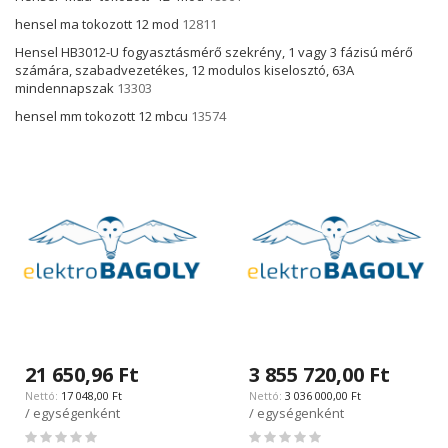
hensel ma tokozott 12 mod
12811
Hensel HB3012-U fogyasztásmérő szekrény, 1 vagy 3 fázisú mérő
számára, szabadvezetékes, 12 modulos kiselosztó, 63A
mindennapszak
13303
hensel mm tokozott 12 mbcu
13574
21 650,96 Ft
3 855 720,00 Ft
17 048,00 Ft
3 036 000,00 Ft
/ egységenként
/ egységenként
Rating:
Rating: