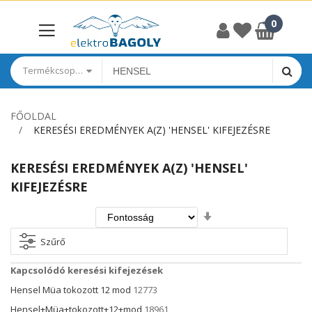
Termékcsoportok
FŐOLDAL
KERESÉSI EREDMÉNYEK A(Z) 'HENSEL' KIFEJEZÉSRE
KERESÉSI EREDMÉNYEK A(Z) 'HENSEL'
KIFEJEZÉSRE
Növekvő
irány
beállítása
Szűrő
Kapcsolódó keresési kifejezések
Hensel Müa tokozott 12 mod
12773
Hensel+Müa+tokozott+12+mod
18961