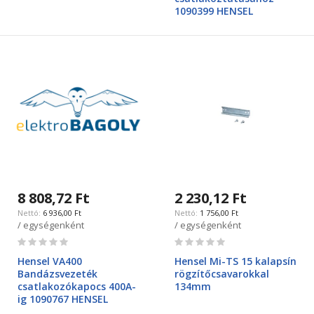
1090399 HENSEL
8 808,72 Ft
2 230,12 Ft
6 936,00 Ft
1 756,00 Ft
/ egységenként
/ egységenként
Rating:
Rating:
0%
0%
Hensel VA400
Hensel Mi-TS 15 kalapsín
Bandázsvezeték
rögzítőcsavarokkal
csatlakozókapocs 400A-
134mm
ig 1090767 HENSEL