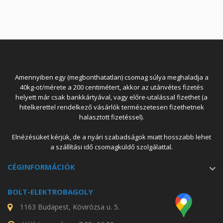
Amennyiben egy (megbonthatatlan) csomag súlya meghaladja a
40kg-ot/mérete a 200 centimétert, akkor az utánvétes fizetés
helyett már csak bankkártyával, vagy előre-utalással fizethet (a
hitelkerettel rendelkező vásárlók természetesen fizethetnek
halasztott fizetéssel).
Elnézésüket kérjük, de a nyári szabadságok miatt hosszabb lehet
a szállítási idő csomagküldő szolgálattal.
CÉGINFORMÁCIÓK
BOLT-ELEKTROBAGOLY
1163 Budapest, Kövirózsa u. 5.