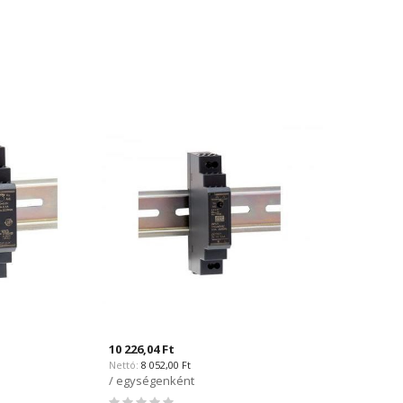
10 226,04 Ft
8 052,00 Ft
/ egységenként
Rating: