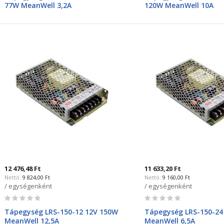
77W MeanWell 3,2A
120W MeanWell 10A
12 476,48 Ft
11 633,20 Ft
9 824,00 Ft
9 160,00 Ft
/ egységenként
/ egységenként
Rating:
Rating:
0%
0%
Tápegység LRS-150-12 12V 150W
Tápegység LRS-150-24
MeanWell 12,5A
MeanWell 6,5A