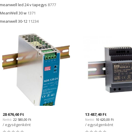
meanwell led 24 v tapegys
8777
MeanWell 30 w
1371
meanwell 30-12
11234
28 676,60 Ft
13 487,40 Ft
22 580,00 Ft
10 620,00 Ft
/ egységenként
/ egységenként
Rating:
Rating: