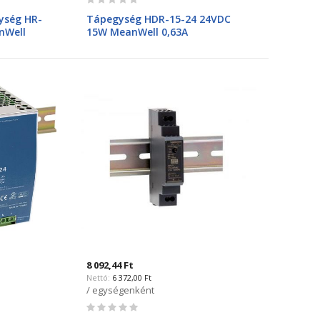
0%
ység HR-
Tápegység HDR-15-24 24VDC
nWell
15W MeanWell 0,63A
8 092,44 Ft
6 372,00 Ft
/ egységenként
Rating:
0%