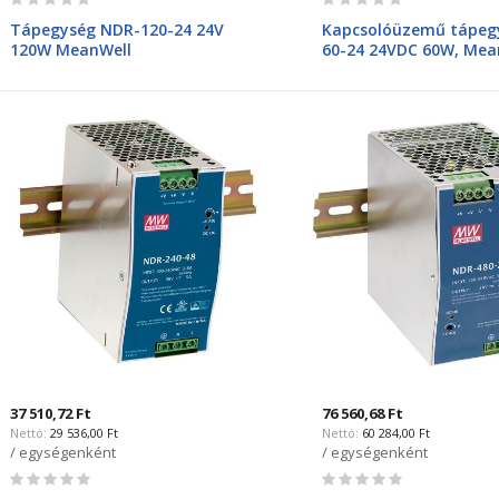
0%
0%
Tápegység NDR-120-24 24V
Kapcsolóüzemű tápeg
120W MeanWell
60-24 24VDC 60W, Mea
37 510,72 Ft
76 560,68 Ft
29 536,00 Ft
60 284,00 Ft
/ egységenként
/ egységenként
Rating:
Rating:
0%
0%