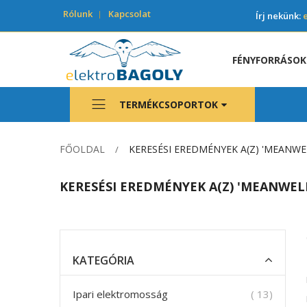
Rólunk
Kapcsolat
Írj nekünk:
FÉNYFORRÁSOK
TERMÉKCSOPORTOK
FŐOLDAL
KERESÉSI EREDMÉNYEK A(Z) 'MEANWEL
KERESÉSI EREDMÉNYEK A(Z) 'MEANWELL
KATEGÓRIA
termék
Ipari elektromosság
13