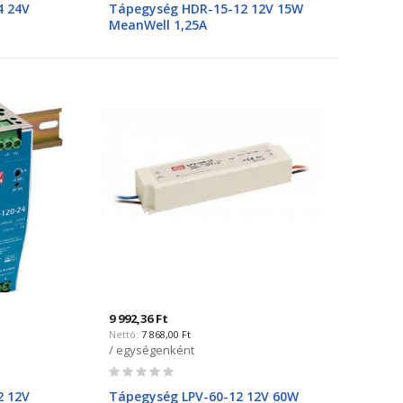
4 24V
Tápegység HDR-15-12 12V 15W
MeanWell 1,25A
9 992,36 Ft
7 868,00 Ft
/ egységenként
Rating:
0%
2 12V
Tápegység LPV-60-12 12V 60W