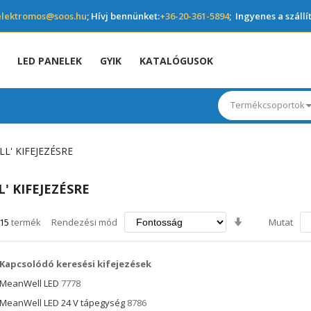
elektromos@soos.hu
; Hívj bennünket:
+36-20-361-5894
; Ingyenes a szállí
LED PANELEK
GYIK
KATALÓGUSOK
Termékcsoportok
L' KIFEJEZÉSRE
' KIFEJEZÉSRE
Növekvő
15
termék
Rendezési mód
Mutat
irány
beállítása
Kapcsolódó keresési kifejezések
MeanWell LED
7778
MeanWell LED 24 V tápegység
8786