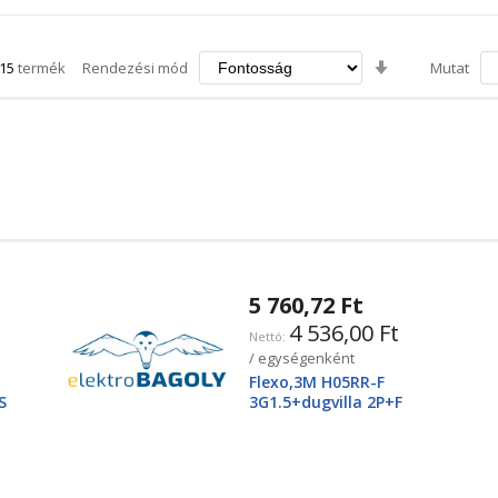
Növekvő
15
termék
Rendezési mód
Mutat
irány
beállítása
5 760,72 Ft
4 536,00 Ft
/ egységenként
Flexo,3M H05RR-F
S
3G1.5+dugvilla 2P+F