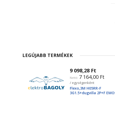
LEGÚJABB TERMÉKEK
9 098,28 Ft
7 164,00 Ft
/ egységenként
Flexo,3M H05RR-F
3G1.5+dugvilla 2P+F EMO
2425250220