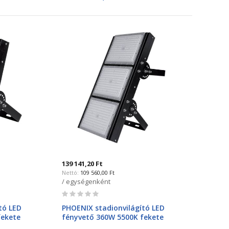
139 141,20 Ft
109 560,00 Ft
/ egységenként
Rating:
0%
tó LED
PHOENIX stadionvilágító LED
fekete
fényvető 360W 5500K fekete