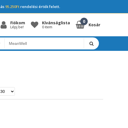
tás
95.250Ft
rendelési érték felett.
Fiókom
Kívánságlista
Kosár
Lépj be!
0 item