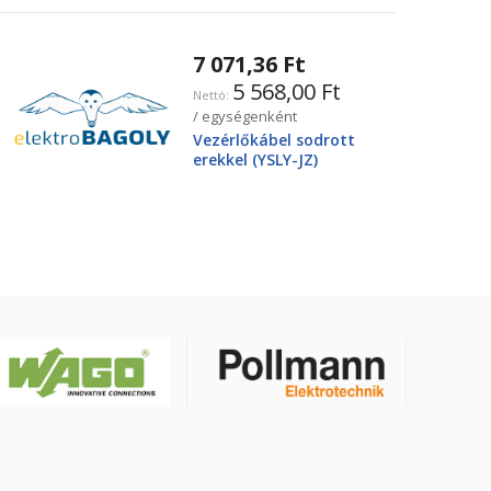
7 071,36 Ft
5 568,00 Ft
/ egységenként
Vezérlőkábel sodrott
erekkel (YSLY-JZ)
4X25mm2 0.6/1kV, fekete
YSLY-JZ4G25BK