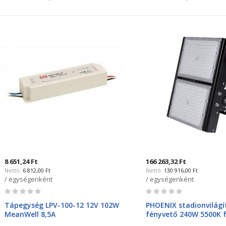
8 651,24 Ft
166 263,32 Ft
6 812,00 Ft
130 916,00 Ft
/ egységenként
/ egységenként
Rating:
Rating:
0%
0%
Tápegység LPV-100-12 12V 102W
PHOENIX stadionvilágí
MeanWell 8,5A
fényvető 240W 5500K 