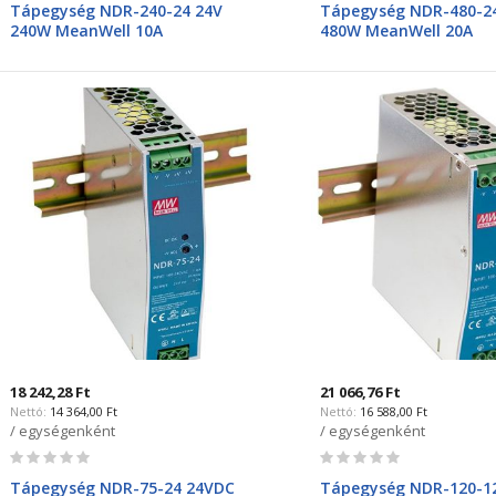
Tápegység NDR-240-24 24V
Tápegység NDR-480-2
240W MeanWell 10A
480W MeanWell 20A
18 242,28 Ft
21 066,76 Ft
14 364,00 Ft
16 588,00 Ft
/ egységenként
/ egységenként
Rating:
Rating:
0%
0%
Tápegység NDR-75-24 24VDC
Tápegység NDR-120-1