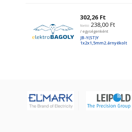
302,26 Ft
238,00 Ft
/ egységenként
JB-Y(ST)Y
1x2x1,5mm2.árnyékolt
tűzjező vezeték, piros
köpenyben