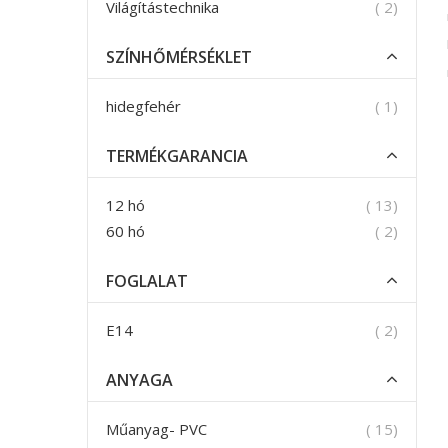
termék
Világítástechnika
2
SZÍNHŐMÉRSÉKLET
termék
hidegfehér
1
TERMÉKGARANCIA
termék
12 hó
13
termék
60 hó
2
FOGLALAT
termék
E14
2
ANYAGA
termék
Műanyag- PVC
15