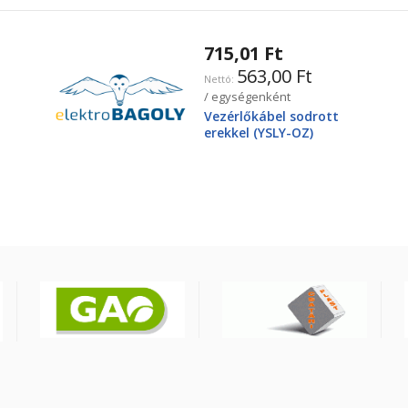
715,01 Ft
563,00 Ft
/ egységenként
Vezérlőkábel sodrott
erekkel (YSLY-OZ)
3X2,5mm2 300/500V