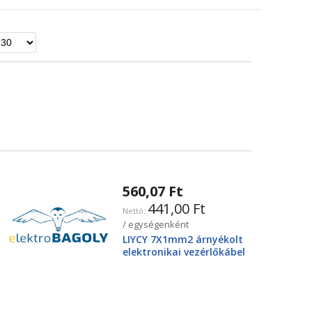
560,07 Ft
441,00 Ft
/ egységenként
LIYCY 7X1mm2 árnyékolt
elektronikai vezérlőkábel