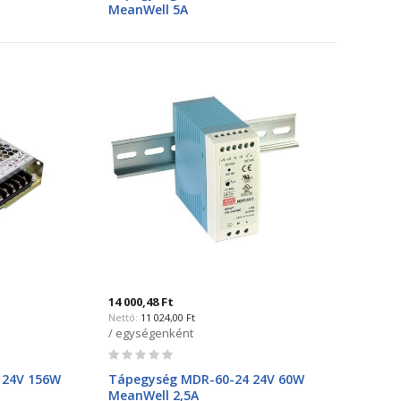
MeanWell 5A
14 000,48 Ft
11 024,00 Ft
/ egységenként
Rating:
0%
 24V 156W
Tápegység MDR-60-24 24V 60W
MeanWell 2,5A