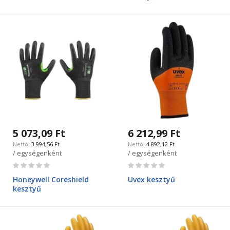
5 073,09 Ft
6 212,99 Ft
3 994,56 Ft
4 892,12 Ft
/ egységenként
/ egységenként
Rating:
Rating:
0%
0%
Honeywell Coreshield
Uvex kesztyű
kesztyű