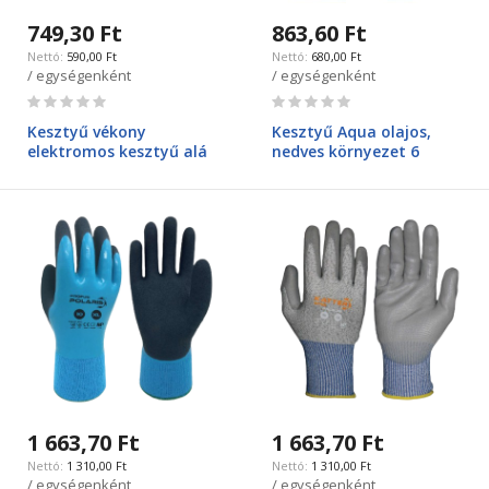
749,30 Ft
863,60 Ft
590,00 Ft
680,00 Ft
/ egységenként
/ egységenként
Rating:
Rating:
0%
0%
Kesztyű vékony
Kesztyű Aqua olajos,
elektromos kesztyű alá
nedves környezet 6
1 663,70 Ft
1 663,70 Ft
1 310,00 Ft
1 310,00 Ft
/ egységenként
/ egységenként