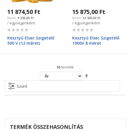
11 874,50 Ft
15 875,00 Ft
9 350,00 Ft
12 500,00 Ft
/ egységenként
/ egységenként
Rating:
Rating:
0%
0%
Kesztyű Elsec Szigetelő
Kesztyű Elsec Szigetelő
500 V (12 méret)
1000V 8 méret
16
termék
Csökkenő
irány
beállítása
Szűrő
TERMÉK ÖSSZEHASONLÍTÁS