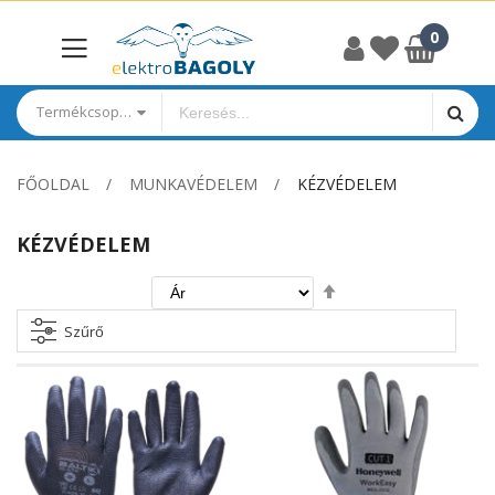
Termékcsoportok
FŐOLDAL
MUNKAVÉDELEM
KÉZVÉDELEM
KÉZVÉDELEM
Csökkenő
irány
beállítása
Szűrő