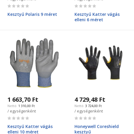
Rating:
Rating:
0%
0%
Kesztyű Polaris 9 méret
Kesztyű Katter vágás
elleni 6 méret
1 663,70 Ft
4 729,48 Ft
1 310,00 Ft
3 724,00 Ft
/ egységenként
/ egységenként
Rating:
Rating:
0%
0%
Kesztyű Katter vágás
Honeywell Coreshield
elleni 10 méret
kesztyű