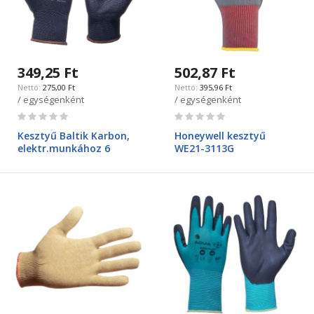
349,25 Ft
502,87 Ft
275,00 Ft
395,96 Ft
/ egységenként
/ egységenként
Rating:
Rating:
0%
0%
Kesztyű Baltik Karbon,
Honeywell kesztyű
elektr.munkához 6
WE21-3113G