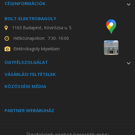
CÉGINFORMÁCIÓK
BOLT-ELEKTROBAGOLY
1163 Budapest, Kövirózsa u. 5.
Hétköznapokon: 7:30- 16:00
Elektrobagoly képekben
ÜGYFÉLSZOLGÁLAT
VÁSÁRLÁSI FELTÉTELEK
KÖZÖSSÉGI MÉDIA
PARTNER WEBÁRUHÁZ
Ügyfeleink ezeket keresték még: