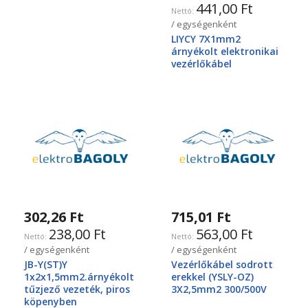
441,00 Ft
/ egységenként
LIYCY 7X1mm2
árnyékolt elektronikai
vezérlőkábel
302,26 Ft
715,01 Ft
238,00 Ft
563,00 Ft
/ egységenként
/ egységenként
JB-Y(ST)Y
Vezérlőkábel sodrott
1x2x1,5mm2.árnyékolt
erekkel (YSLY-OZ)
tűzjező vezeték, piros
3X2,5mm2 300/500V
köpenyben