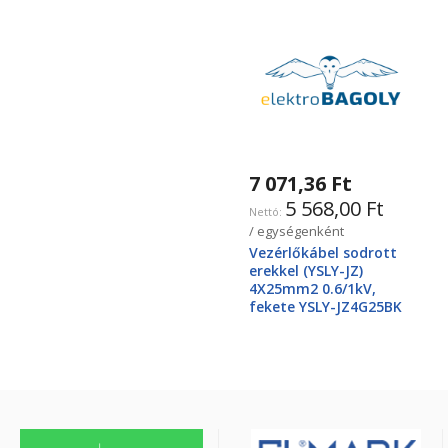
7 071,36 Ft
5 568,00 Ft
/ egységenként
Vezérlőkábel sodrott
erekkel (YSLY-JZ)
4X25mm2 0.6/1kV,
fekete YSLY-JZ4G25BK