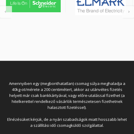
Amennyiben egy (megbonthatatlan) csomag súlya meghaladja a
40kg-ot/mérete a 200 centimétert, akkor az utánvétes fizetés
helyett már csak bankkártyával, vagy előre-utalással fizethet (a
hitelkerettel rendelkező vásárlók természetesen fizethetnek
halasztott fizetéssel).
Elnézésüket kérjük, de a nyári szabadságok miatt hosszabb lehet
a szállítási idő csomagküldő szolgálattal.