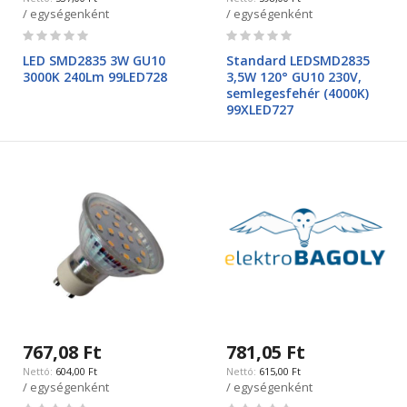
/ egységenként
/ egységenként
Rating:
Rating:
0%
0%
LED SMD2835 3W GU10
Standard LEDSMD2835
3000K 240Lm 99LED728
3,5W 120° GU10 230V,
semlegesfehér (4000K)
99XLED727
767,08 Ft
781,05 Ft
604,00 Ft
615,00 Ft
/ egységenként
/ egységenként
Rating:
Rating: