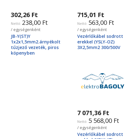
302,26 Ft
715,01 Ft
238,00 Ft
563,00 Ft
/ egységenként
/ egységenként
JB-Y(ST)Y
Vezérlőkábel sodrott
1x2x1,5mm2.árnyékolt
erekkel (YSLY-OZ)
tűzjező vezeték, piros
3X2,5mm2 300/500V
köpenyben
7 071,36 Ft
5 568,00 Ft
/ egységenként
Vezérlőkábel sodrott