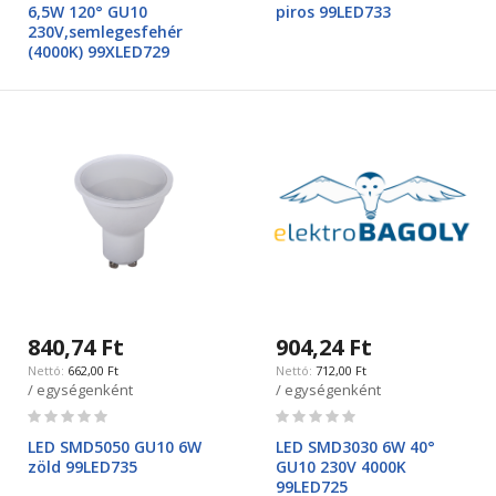
6,5W 120° GU10
piros 99LED733
230V,semlegesfehér
(4000K) 99XLED729
840,74 Ft
904,24 Ft
662,00 Ft
712,00 Ft
/ egységenként
/ egységenként
Rating:
Rating:
0%
0%
LED SMD5050 GU10 6W
LED SMD3030 6W 40°
zöld 99LED735
GU10 230V 4000K
99LED725