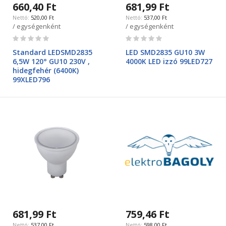
660,40 Ft
681,99 Ft
520,00 Ft
537,00 Ft
/ egységenként
/ egységenként
Rating:
Rating:
0%
0%
Standard LEDSMD2835
LED SMD2835 GU10 3W
6,5W 120° GU10 230V ,
4000K LED izzó 99LED727
hidegfehér (6400K)
99XLED796
681,99 Ft
759,46 Ft
537,00 Ft
598,00 Ft