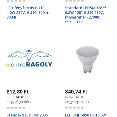
0%
0%
LED fényforrás GU10,
Standard LEDSMD2835
4.0W 230V, GU10, 350lm,
6,5W 120° GU10 230V,
7034H
melegfehér (2700K)
99XLED730
812,80 Ft
840,74 Ft
640,00 Ft
662,00 Ft
/ egységenként
/ egységenként
Rating:
Rating:
0%
0%
Standard LEDSMD2835
LED SMD5050 GU10 6W