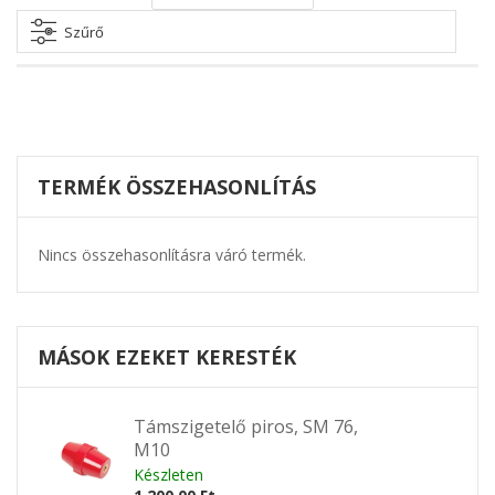
irány
beállítása
Szűrő
TERMÉK ÖSSZEHASONLÍTÁS
Nincs összehasonlításra váró termék.
MÁSOK EZEKET KERESTÉK
Támszigetelő piros, SM 76,
M10
Készleten