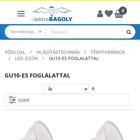
Termékcsoportok
FŐOLDAL
VILÁGÍTÁSTECHNIKA
FÉNYFORRÁSOK
LED IZZÓK
GU10-ES FOGLALATTAL
GU10-ES FOGLALATTAL
Csökkenő
irány
beállítása
Szűrő