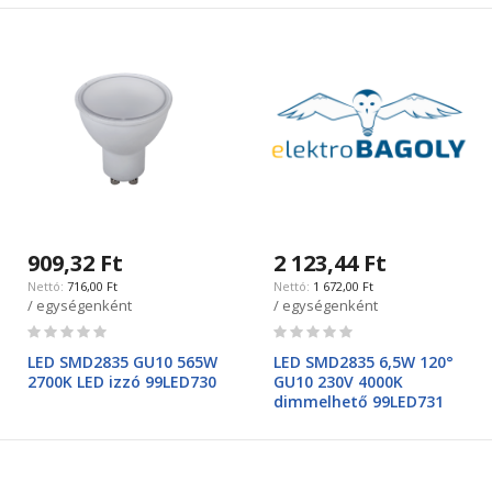
909,32 Ft
2 123,44 Ft
716,00 Ft
1 672,00 Ft
/ egységenként
/ egységenként
Rating:
Rating:
0%
0%
LED SMD2835 GU10 565W
LED SMD2835 6,5W 120°
2700K LED izzó 99LED730
GU10 230V 4000K
dimmelhető 99LED731