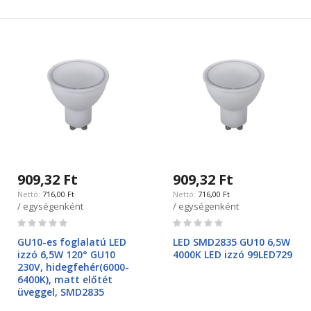
909,32 Ft
909,32 Ft
716,00 Ft
716,00 Ft
/ egységenként
/ egységenként
Rating:
Rating:
0%
0%
GU10-es foglalatú LED
LED SMD2835 GU10 6,5W
izzó 6,5W 120° GU10
4000K LED izzó 99LED729
230V, hidegfehér(6000-
6400K), matt előtét
üveggel, SMD2835