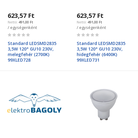
623,57 Ft
623,57 Ft
491,00 Ft
491,00 Ft
/ egységenként
/ egységenként
Rating:
Rating:
0%
0%
Standard LEDSMD2835
Standard LEDSMD2835
3,5W 120° GU10 230V,
3,5W 120° GU10 230V,
melegfehér (2700K)
hidegfehér (6400K)
99XLED728
99XLED731