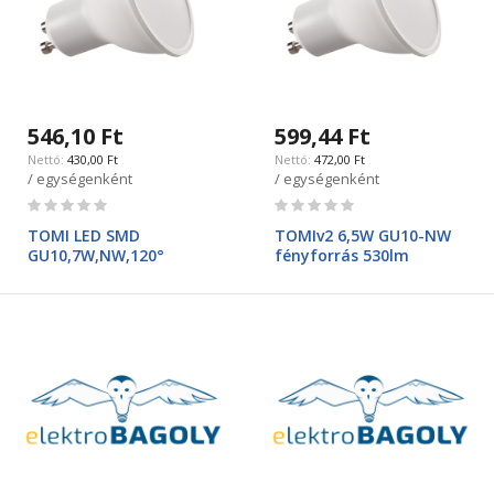
546,10 Ft
599,44 Ft
430,00 Ft
472,00 Ft
/ egységenként
/ egységenként
Rating:
Rating:
0%
0%
TOMI LED SMD
TOMIv2 6,5W GU10-NW
GU10,7W,NW,120°
fényforrás 530lm