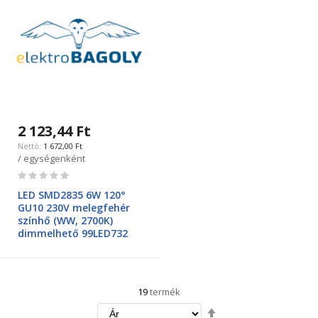
2 123,44 Ft
1 672,00 Ft
/ egységenként
Rating:
0%
LED SMD2835 6W 120°
GU10 230V melegfehér
színhő (WW, 2700K)
dimmelhető 99LED732
19
termék
Csökkenő