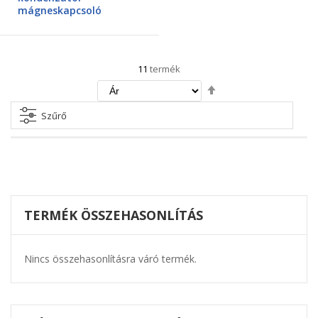
mágneskapcsoló
11
termék
Csökkenő
irány
beállítása
Szűrő
TERMÉK ÖSSZEHASONLÍTÁS
Nincs összehasonlításra váró termék.