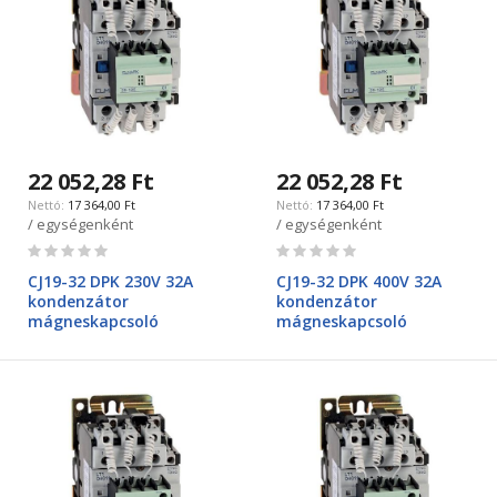
22 052,28 Ft
22 052,28 Ft
17 364,00 Ft
17 364,00 Ft
/ egységenként
/ egységenként
Rating:
Rating:
0%
0%
CJ19-32 DPK 230V 32A
CJ19-32 DPK 400V 32A
kondenzátor
kondenzátor
mágneskapcsoló
mágneskapcsoló