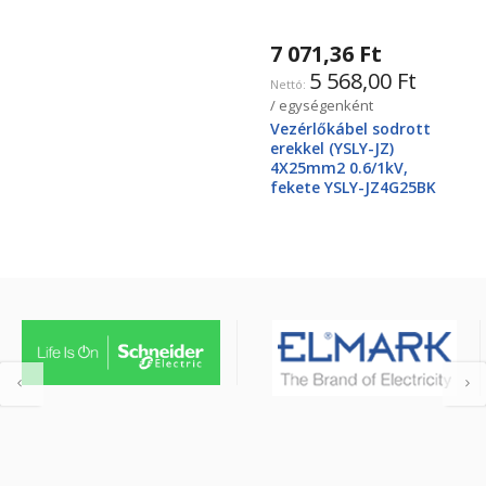
7 071,36 Ft
5 568,00 Ft
/ egységenként
Vezérlőkábel sodrott
erekkel (YSLY-JZ)
4X25mm2 0.6/1kV,
fekete YSLY-JZ4G25BK