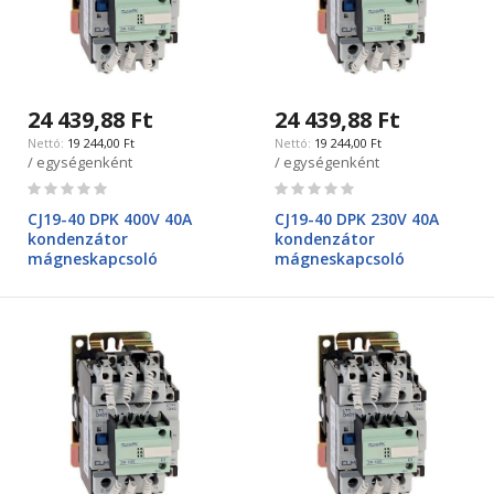
24 439,88 Ft
24 439,88 Ft
19 244,00 Ft
19 244,00 Ft
/ egységenként
/ egységenként
Rating:
Rating:
0%
0%
CJ19-40 DPK 400V 40A
CJ19-40 DPK 230V 40A
kondenzátor
kondenzátor
mágneskapcsoló
mágneskapcsoló