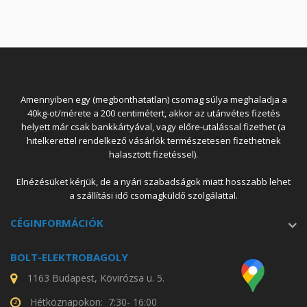
Amennyiben egy (megbonthatatlan) csomag súlya meghaladja a
40kg-ot/mérete a 200 centimétert, akkor az utánvétes fizetés
helyett már csak bankkártyával, vagy előre-utalással fizethet (a
hitelkerettel rendelkező vásárlók természetesen fizethetnek
halasztott fizetéssel).
Elnézésüket kérjük, de a nyári szabadságok miatt hosszabb lehet
a szállítási idő csomagküldő szolgálattal.
CÉGINFORMÁCIÓK
BOLT-ELEKTROBAGOLY
1163 Budapest, Kövirózsa u. 5.
Hétköznapokon: 7:30- 16:00