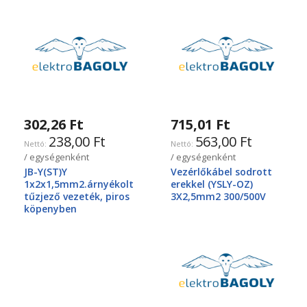
302,26 Ft
715,01 Ft
238,00 Ft
563,00 Ft
/ egységenként
/ egységenként
JB-Y(ST)Y
Vezérlőkábel sodrott
1x2x1,5mm2.árnyékolt
erekkel (YSLY-OZ)
tűzjező vezeték, piros
3X2,5mm2 300/500V
köpenyben