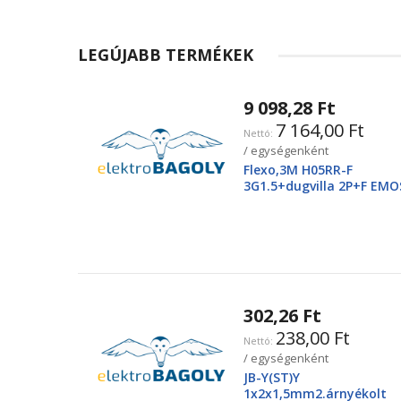
LEGÚJABB TERMÉKEK
9 098,28 Ft
7 164,00 Ft
/ egységenként
Flexo,3M H05RR-F
3G1.5+dugvilla 2P+F EMO
2425250220
302,26 Ft
238,00 Ft
/ egységenként
JB-Y(ST)Y
1x2x1,5mm2.árnyékolt