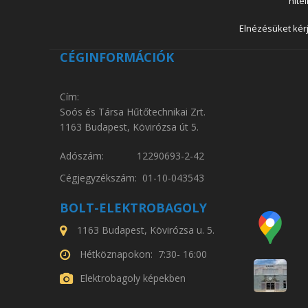
hite
Elnézésüket kérj
CÉGINFORMÁCIÓK
Cím:
Soós és Társa Hűtőtechnikai Zrt.
1163 Budapest, Kövirózsa út 5.
Adószám: 12290693-2-42
Cégjegyzékszám: 01-10-043543
BOLT-ELEKTROBAGOLY
1163 Budapest, Kövirózsa u. 5.
Hétköznapokon: 7:30- 16:00
Elektrobagoly képekben