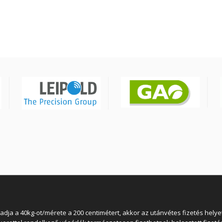
3X2,5mm2 300/500V
 a 40kg-ot/mérete a 200 centimétert, akkor az utánvétes fizetés helyett