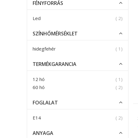
FÉNYFORRÁS
termék
Led
2
SZÍNHŐMÉRSÉKLET
termék
hidegfehér
1
TERMÉKGARANCIA
termék
12 hó
1
termék
60 hó
2
FOGLALAT
termék
E14
2
ANYAGA