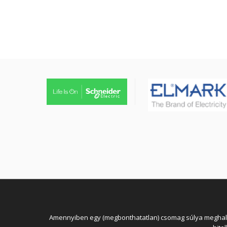
tűzjező vezeték, piros
köpenyben
Amennyiben egy (megbonthatatlan) csomag súlya meghaladja