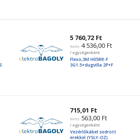
5 760,72 Ft
4 536,00 Ft
/ egységenként
Flexo,3M H05RR-F
S
3G1.5+dugvilla 2P+F
715,01 Ft
563,00 Ft
/ egységenként
Vezérlőkábel sodrott
erekkel (YSLY-OZ)