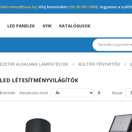
elektromos@soos.hu
; Hívj bennünket:
+36-20-361-5894
; Ingyenes a szállí
LED PANELEK
GYIK
KATALÓGUSOK
Termékcsoportok
YEZETRE ALKALMAS LÁMPATESTEK
KÜLTÉRI FÉNYVETŐK
LED LÉTESÍTMÉNYVILÁGÍTÓK
Csökkenő
3
termék
Rendezési mód
Mutat
irány
beállítása