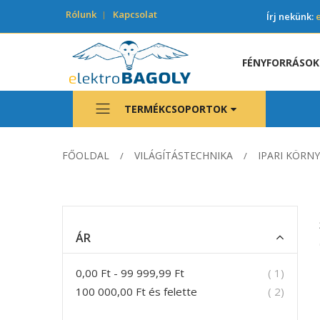
Rólunk
Kapcsolat
Írj nekünk:
FÉNYFORRÁSOK
TERMÉKCSOPORTOK
FŐOLDAL
VILÁGÍTÁSTECHNIKA
IPARI KÖRN
ÁR
termék
0,00 Ft
-
99 999,99 Ft
1
termék
100 000,00 Ft
és felette
2