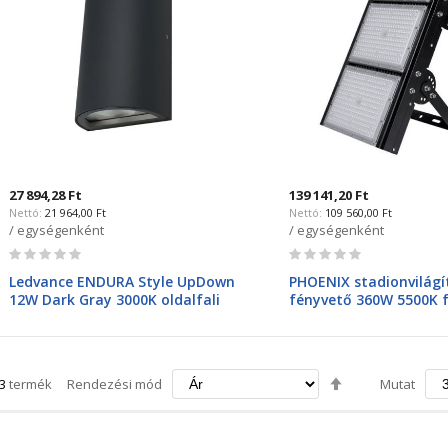
27 894,28 Ft
139 141,20 Ft
21 964,00 Ft
109 560,00 Ft
/ egységenként
/ egységenként
Rating:
Rating:
0%
0%
Ledvance ENDURA Style UpDown
PHOENIX stadionvilágí
12W Dark Gray 3000K oldalfali
fényvető 360W 5500K 
lámpatest 700/1050lm
Csökkenő
3
termék
Rendezési mód
Mutat
irány
beállítása