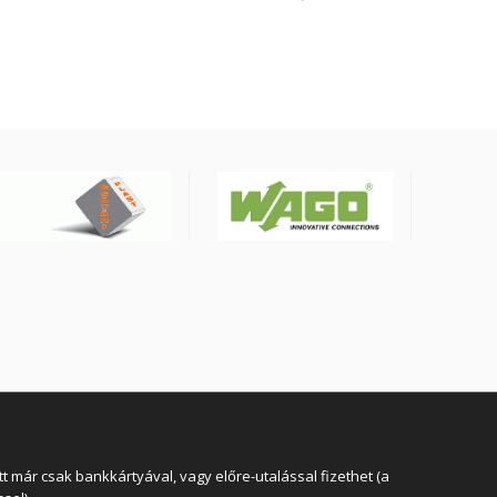
4X25mm2 0.6/1kV, fekete
YSLY-JZ4G25BK
 már csak bankkártyával, vagy előre-utalással fizethet (a