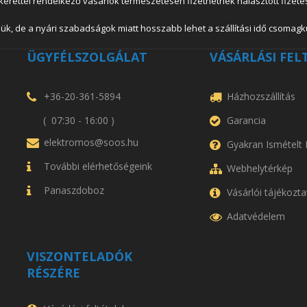
lkerettel rendelkező vásárlók természetesen fizethetnek halasztott fizetés
ük, de a nyári szabadságok miatt hosszabb lehet a szállítási idő csomagkü
ÜGYFÉLSZOLGÁLAT
VÁSÁRLÁSI FEL
+36-20-361-5894
Házhozszállítás
( 07:30 - 16:00 )
Garancia
elektromos@soos.hu
Gyakran Ismételt
További elérhetőségeink
Webhelytérkép
Panaszdoboz
Vásárlói tájékozta
Adatvédelem
VISZONTELADÓK
RÉSZÉRE