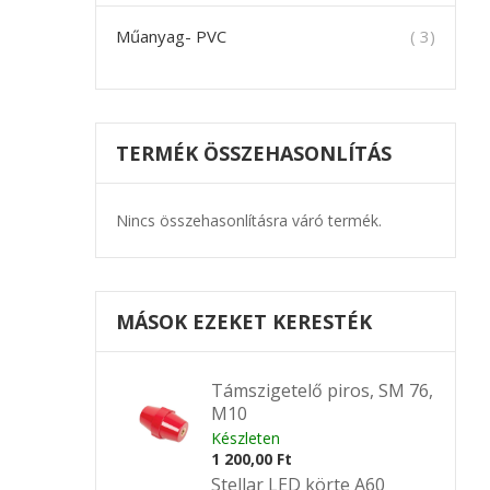
termék
Műanyag- PVC
3
TERMÉK ÖSSZEHASONLÍTÁS
Nincs összehasonlításra váró termék.
MÁSOK EZEKET KERESTÉK
Támszigetelő piros, SM 76,
M10
Készleten
1 200,00 Ft
Stellar LED körte A60