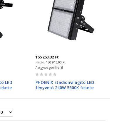
166 263,32 Ft
130 916,00 Ft
/ egységenként
Rating:
0%
tó LED
PHOENIX stadionvilágító LED
fekete
fényvető 240W 5500K fekete