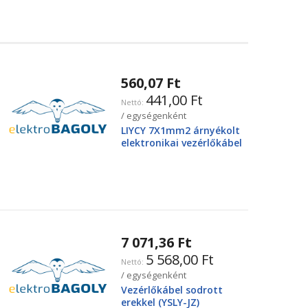
560,07 Ft
441,00 Ft
/ egységenként
LIYCY 7X1mm2 árnyékolt
elektronikai vezérlőkábel
7 071,36 Ft
5 568,00 Ft
/ egységenként
Vezérlőkábel sodrott
erekkel (YSLY-JZ)