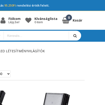
tás
95.250Ft
rendelési érték felett.
Fiókom
Kívánságlista
Kosár
Lépj be!
0 item
LED LÉTESÍTMÉNYVILÁGÍTÓK