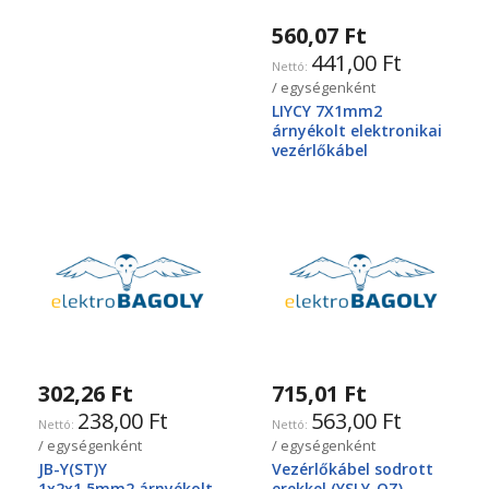
560,07 Ft
441,00 Ft
/ egységenként
LIYCY 7X1mm2
árnyékolt elektronikai
vezérlőkábel
302,26 Ft
715,01 Ft
238,00 Ft
563,00 Ft
/ egységenként
/ egységenként
JB-Y(ST)Y
Vezérlőkábel sodrott
1x2x1,5mm2.árnyékolt
erekkel (YSLY-OZ)