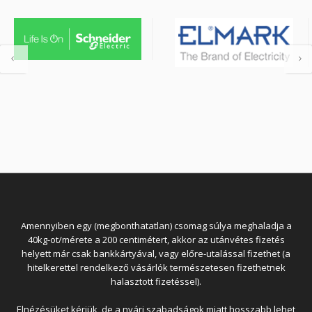
Amennyiben egy (megbonthatatlan) csomag súlya meghaladja a
40kg-ot/mérete a 200 centimétert, akkor az utánvétes fizetés
helyett már csak bankkártyával, vagy előre-utalással fizethet (a
hitelkerettel rendelkező vásárlók természetesen fizethetnek
halasztott fizetéssel).
Elnézésüket kérjük, de a nyári szabadságok miatt hosszabb lehet