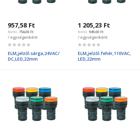
957,58 Ft
1 205,23 Ft
754,00 Ft
949,00 Ft
/ egységenként
/ egységenként
Rating:
Rating:
0%
0%
ELM,jelzől.sárga,24VAC/
ELM,jelzől.fehér,110VAC,
DC,LED,22mm
LED,22mm