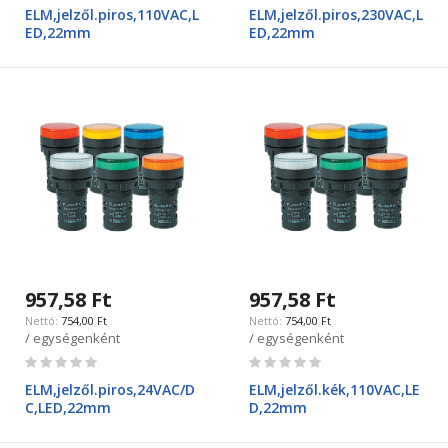
0%
0%
ELM,jelzől.piros,110VAC,L
ELM,jelzől.piros,230VAC,L
ED,22mm
ED,22mm
957,58 Ft
957,58 Ft
754,00 Ft
754,00 Ft
/ egységenként
/ egységenként
Rating:
Rating:
0%
0%
ELM,jelzől.piros,24VAC/D
ELM,jelzől.kék,110VAC,LE
C,LED,22mm
D,22mm