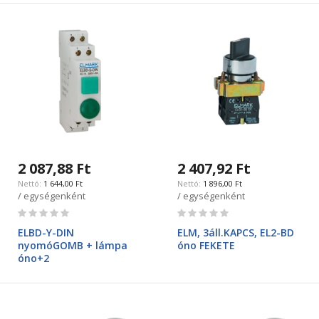
2 087,88 Ft
2 407,92 Ft
1 644,00 Ft
1 896,00 Ft
/ egységenként
/ egységenként
Rating:
Rating:
0%
0%
ELBD-Y-DIN
ELM, 3áll.KAPCS, EL2-BD
nyomóGOMB + lámpa
óno FEKETE
óno+2