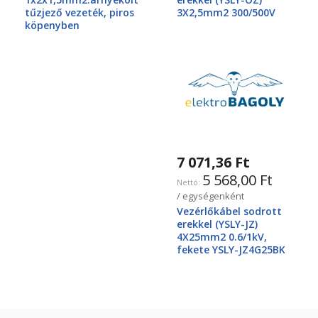
tűzjező vezeték, piros
3X2,5mm2 300/500V
köpenyben
7 071,36 Ft
5 568,00 Ft
/ egységenként
Vezérlőkábel sodrott
erekkel (YSLY-JZ)
4X25mm2 0.6/1kV,
fekete YSLY-JZ4G25BK