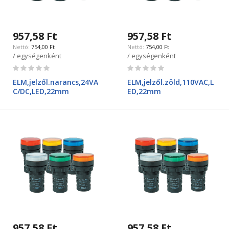
957,58 Ft
957,58 Ft
754,00 Ft
754,00 Ft
/ egységenként
/ egységenként
Rating:
Rating:
0%
0%
ELM,jelzől.narancs,24VA
ELM,jelzől.zöld,110VAC,L
C/DC,LED,22mm
ED,22mm
957,58 Ft
957,58 Ft