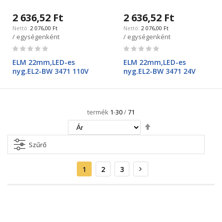
2 636,52 Ft
2 636,52 Ft
2 076,00 Ft
2 076,00 Ft
/ egységenként
/ egységenként
Rating:
Rating:
0%
0%
ELM 22mm,LED-es
ELM 22mm,LED-es
nyg.EL2-BW 3471 110V
nyg.EL2-BW 3471 24V
termék
1
-
30
/
71
Csökkenő
irány
beállítása
Szűrő
Oldal
Aktuális
Oldal
Oldal
Oldal
Következő
1
2
3
oldal