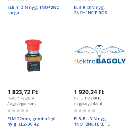
0%
0%
ELB-Y-DIN nyg. 1NO+2NC
ELB-R-DIN nyg.
sárga
2NO+1NC PIROS
1 823,72 Ft
1 920,24 Ft
1 436,00 Ft
1 512,00 Ft
/ egységenként
/ egységenként
Rating:
Rating:
0%
0%
ELM 22mm, gombafejű
ELB-BL-DIN nyg.
ny.g. EL2-BC 42
1NO+2NC FEKETE