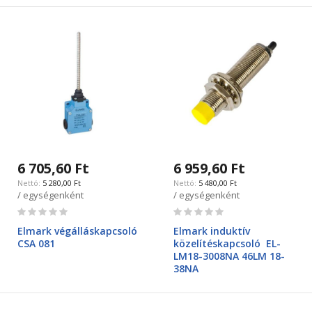
6 705,60 Ft
6 959,60 Ft
5 280,00 Ft
5 480,00 Ft
/ egységenként
/ egységenként
Rating:
Rating:
0%
0%
Elmark végálláskapcsoló
Elmark induktív
CSA 081
közelítéskapcsoló EL-
LM18-3008NA 46LM 18-
38NA