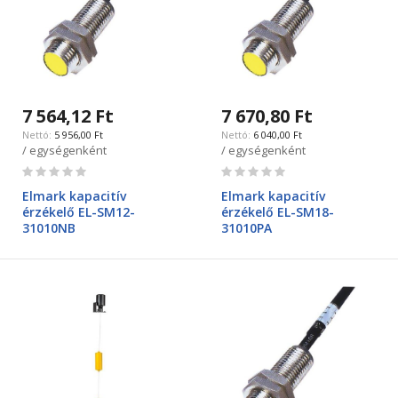
7 564,12 Ft
7 670,80 Ft
5 956,00 Ft
6 040,00 Ft
/ egységenként
/ egységenként
Rating:
Rating:
0%
0%
Elmark kapacitív
Elmark kapacitív
érzékelő EL-SM12-
érzékelő EL-SM18-
31010NB
31010PA