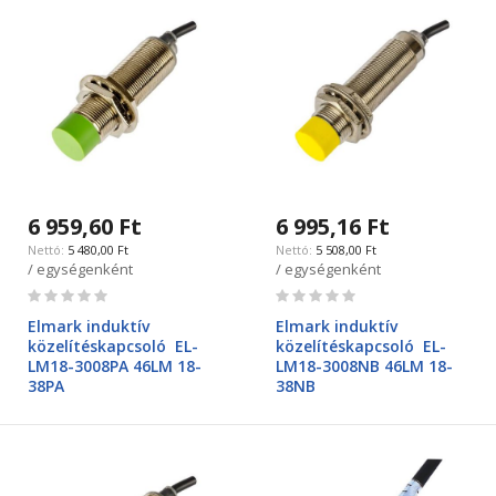
6 959,60 Ft
6 995,16 Ft
5 480,00 Ft
5 508,00 Ft
/ egységenként
/ egységenként
Rating:
Rating:
0%
0%
Elmark induktív
Elmark induktív
közelítéskapcsoló EL-
közelítéskapcsoló EL-
LM18-3008PA 46LM 18-
LM18-3008NB 46LM 18-
38PA
38NB