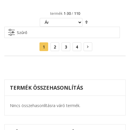
termék
1
-
30
/
110
Csökkenő
irány
beállítása
Szűrő
Oldal
Aktuális
Oldal
Oldal
Oldal
Oldal
Következő
1
2
3
4
oldal
TERMÉK ÖSSZEHASONLÍTÁS
Nincs összehasonlításra váró termék.