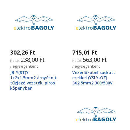
302,26 Ft
715,01 Ft
238,00 Ft
563,00 Ft
/ egységenként
/ egységenként
JB-Y(ST)Y
Vezérlőkábel sodrott
1x2x1,5mm2.árnyékolt
erekkel (YSLY-OZ)
tűzjező vezeték, piros
3X2,5mm2 300/500V
köpenyben