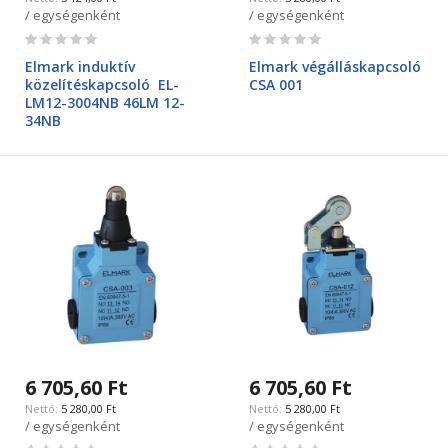
/ egységenként
/ egységenként
Rating:
Rating:
0%
0%
Elmark induktív
Elmark végálláskapcsoló
közelítéskapcsoló EL-
CSA 001
LM12-3004NB 46LM 12-
34NB
6 705,60 Ft
6 705,60 Ft
5 280,00 Ft
5 280,00 Ft
/ egységenként
/ egységenként
Rating:
Rating: