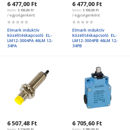
6 477,00 Ft
6 477,00 Ft
5 100,00 Ft
5 100,00 Ft
/ egységenként
/ egységenként
Rating:
Rating:
0%
0%
Elmark induktív
Elmark induktív
közelítéskapcsoló EL-
közelítéskapcsoló EL-
LM12-3004PA 46LM 12-
LM12-3004PB 46LM 12-
34PA
34PB
6 507,48 Ft
6 705,60 Ft
5 124,00 Ft
5 280,00 Ft