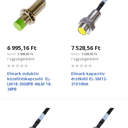
6 995,16 Ft
7 528,56 Ft
5 508,00 Ft
5 928,00 Ft
/ egységenként
/ egységenként
Rating:
Rating:
0%
0%
Elmark induktív
Elmark kapacitív
közelítéskapcsoló EL-
érzékelő EL-SM12-
LM18-3008PB 46LM 18-
31010NA
38PB