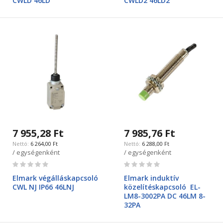
CWLD 46LD
CWLD2 46LD2
7 955,28 Ft
7 985,76 Ft
6 264,00 Ft
6 288,00 Ft
/ egységenként
/ egységenként
Rating:
Rating:
0%
0%
Elmark végálláskapcsoló
Elmark induktív
CWL NJ IP66 46LNJ
közelítéskapcsoló EL-
LM8-3002PA DC 46LM 8-
32PA