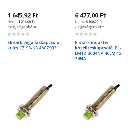
1 645,92 Ft
6 477,00 Ft
1 296,00 Ft
5 100,00 Ft
/ egységenként
/ egységenként
Rating:
Rating:
0%
0%
Elmark végálláskapcsoló
Elmark induktív
kulcs.CZ 93-K3 46CZ933
közelítéskapcsoló EL-
LM12-3004NA 46LM 12-
34NA