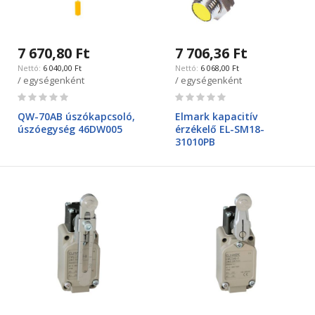
7 670,80 Ft
7 706,36 Ft
6 040,00 Ft
6 068,00 Ft
/ egységenként
/ egységenként
Rating:
Rating:
0%
0%
QW-70AB úszókapcsoló,
Elmark kapacitív
úszóegység 46DW005
érzékelő EL-SM18-
31010PB