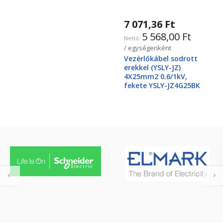
7 071,36 Ft
5 568,00 Ft
/ egységenként
Vezérlőkábel sodrott
erekkel (YSLY-JZ)
4X25mm2 0.6/1kV,
fekete YSLY-JZ4G25BK