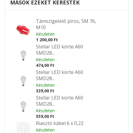
MÁSOK EZEKET KERESTÉK
Támszigetelő piros, SM 76,
M10
Készleten
1 200,00 Ft
Stellar LED körte A60
SMD28...
Készleten
474,00 Ft
Stellar LED körte A60
SMD28...
Készleten
339,00 Ft
Stellar LED körte A60
SMD28...
Készleten
559,00 Ft
Riasztó kábel 6 x 0,22
Készleten