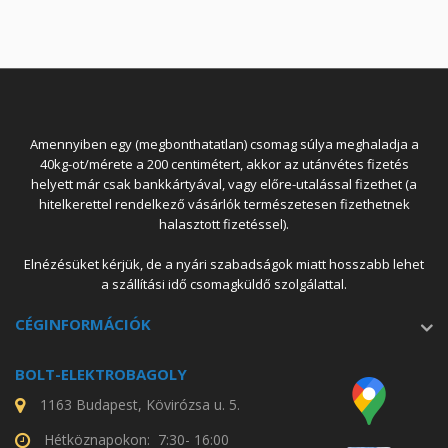
Amennyiben egy (megbonthatatlan) csomag súlya meghaladja a
40kg-ot/mérete a 200 centimétert, akkor az utánvétes fizetés
helyett már csak bankkártyával, vagy előre-utalással fizethet (a
hitelkerettel rendelkező vásárlók természetesen fizethetnek
halasztott fizetéssel).
Elnézésüket kérjük, de a nyári szabadságok miatt hosszabb lehet
a szállítási idő csomagküldő szolgálattal.
CÉGINFORMÁCIÓK
BOLT-ELEKTROBAGOLY
1163 Budapest, Kövirózsa u. 5.
Hétköznapokon: 7:30- 16:00