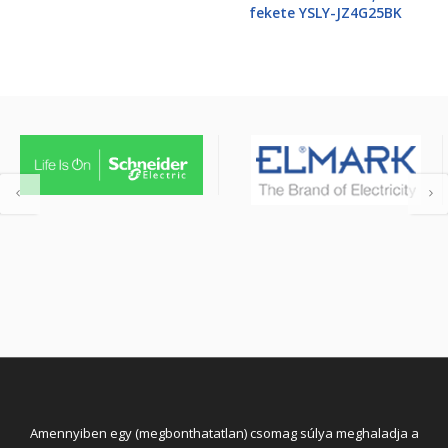
fekete YSLY-JZ4G25BK
Amennyiben egy (megbonthatatlan) csomag súlya meghaladja a