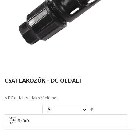
CSATLAKOZÓK - DC OLDALI
A DC oldal csatlakozóelemei
Csökkenő
irány
beállítása
Szűrő