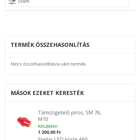
beállítása
Szűrő
TERMÉK ÖSSZEHASONLÍTÁS
Nincs összehasonlításra váró termék.
MÁSOK EZEKET KERESTÉK
Támszigetelő piros, SM 76,
M10
Készleten
1 200,00 Ft
Stellar LED körte A60