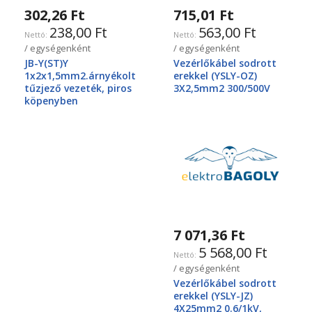
302,26 Ft
715,01 Ft
238,00 Ft
563,00 Ft
/ egységenként
/ egységenként
JB-Y(ST)Y
Vezérlőkábel sodrott
1x2x1,5mm2.árnyékolt
erekkel (YSLY-OZ)
tűzjező vezeték, piros
3X2,5mm2 300/500V
köpenyben
7 071,36 Ft
5 568,00 Ft
/ egységenként
Vezérlőkábel sodrott
erekkel (YSLY-JZ)
4X25mm2 0.6/1kV,