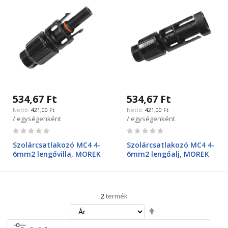
534,67 Ft
534,67 Ft
421,00 Ft
421,00 Ft
/ egységenként
/ egységenként
Rating:
Rating:
0%
0%
Szolárcsatlakozó MC4 4-
Szolárcsatlakozó MC4 4-
6mm2 lengővilla, MOREK
6mm2 lengőalj, MOREK
2
termék
Csökkenő
irány