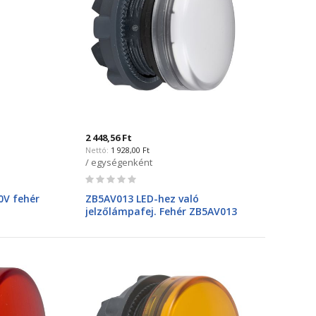
2 448,56 Ft
1 928,00 Ft
/ egységenként
Rating:
0%
0V fehér
ZB5AV013 LED-hez való
jelzőlámpafej. Fehér ZB5AV013