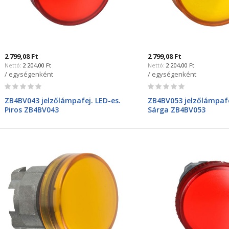
2 799,08 Ft
2 799,08 Ft
2 204,00 Ft
2 204,00 Ft
/ egységenként
/ egységenként
Rating:
Rating:
0%
0%
ZB4BV043 jelzőlámpafej. LED-es.
ZB4BV053 jelzőlámpafe
Piros ZB4BV043
Sárga ZB4BV053