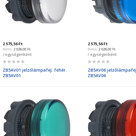
2 575,56 Ft
2 575,56 Ft
2 028,00 Ft
2 028,00 Ft
/ egységenként
/ egységenként
Rating:
Rating:
0%
0%
ZB5AV01 jelzőlámpafej. fehér.
ZB5AV06 jelzőlámpafej
ZB5AV01
ZB5AV06