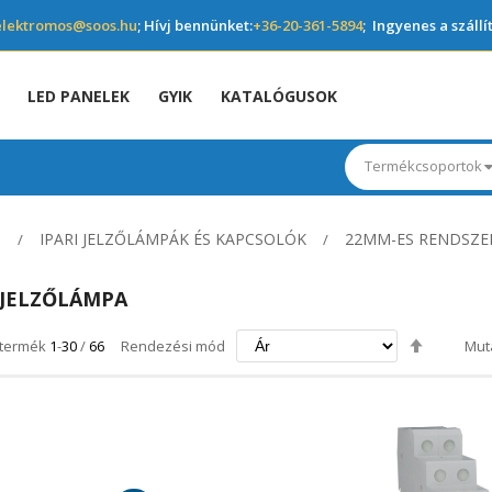
elektromos@soos.hu
; Hívj bennünket:
+36-20-361-5894
; Ingyenes a szállí
LED PANELEK
GYIK
KATALÓGUSOK
Termékcsoportok
S
IPARI JELZŐLÁMPÁK ÉS KAPCSOLÓK
22MM-ES RENDSZE
JELZŐLÁMPA
Csökken
termék
1
-
30
/
66
Rendezési mód
Mut
irány
beállítás