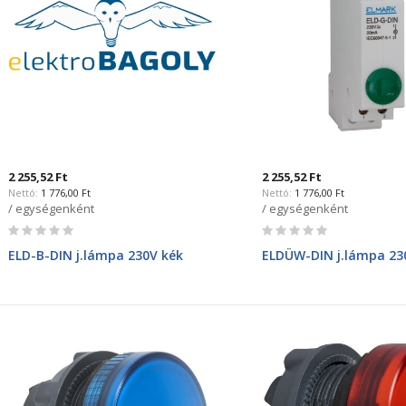
2 255,52 Ft
2 255,52 Ft
1 776,00 Ft
1 776,00 Ft
/ egységenként
/ egységenként
Rating:
Rating:
0%
0%
ELD-B-DIN j.lámpa 230V kék
ELDÜW-DIN j.lámpa 23