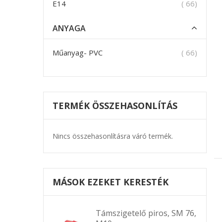
termék
E14
66
ANYAGA
termék
Műanyag- PVC
66
TERMÉK ÖSSZEHASONLÍTÁS
Nincs összehasonlításra váró termék.
MÁSOK EZEKET KERESTÉK
Támszigetelő piros, SM 76,