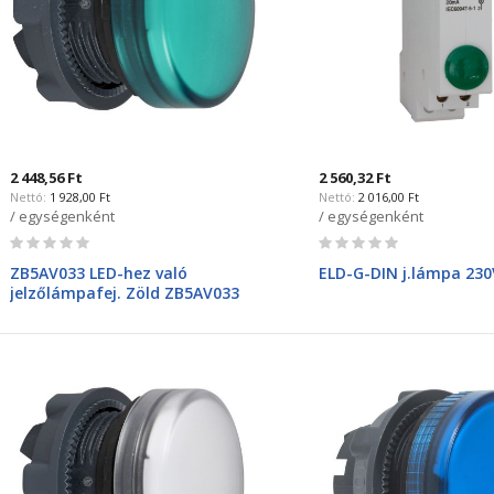
2 448,56 Ft
2 560,32 Ft
1 928,00 Ft
2 016,00 Ft
/ egységenként
/ egységenként
Rating:
Rating:
0%
0%
ZB5AV033 LED-hez való
ELD-G-DIN j.lámpa 230
jelzőlámpafej. Zöld ZB5AV033