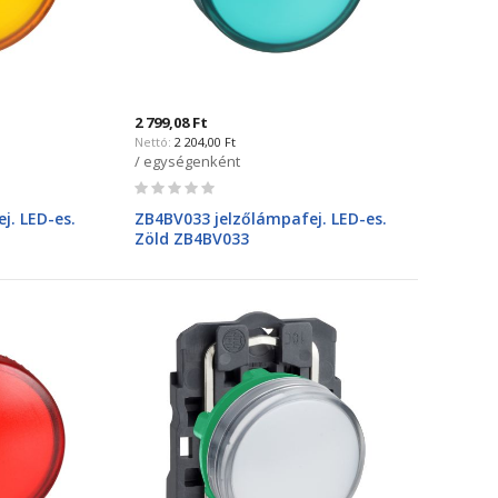
2 799,08 Ft
2 204,00 Ft
/ egységenként
Rating:
0%
j. LED-es.
ZB4BV033 jelzőlámpafej. LED-es.
Zöld ZB4BV033