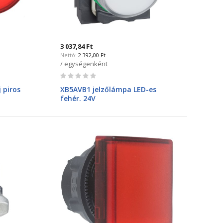
3 037,84 Ft
2 392,00 Ft
/ egységenként
Rating:
0%
 piros
XB5AVB1 jelzőlámpa LED-es
fehér. 24V