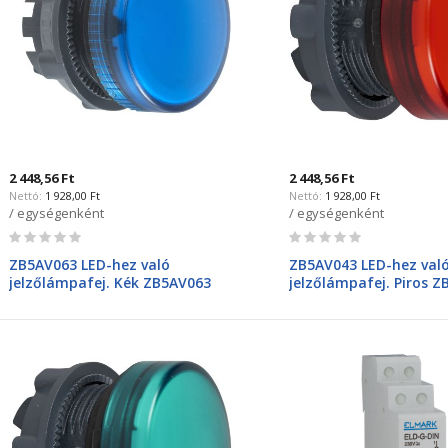
2 448,56 Ft
2 448,56 Ft
1 928,00 Ft
1 928,00 Ft
/ egységenként
/ egységenként
Rating:
Rating:
0%
0%
ZB5AV063 LED-hez való
ZB5AV043 LED-hez val
jelzőlámpafej. Kék ZB5AV063
jelzőlámpafej. Piros 