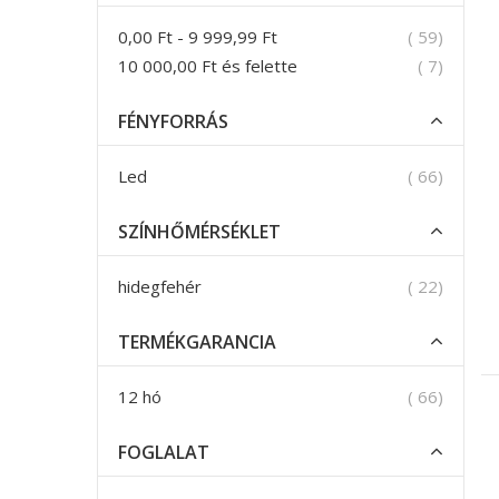
termék
0,00 Ft
-
9 999,99 Ft
59
termék
10 000,00 Ft
és felette
7
FÉNYFORRÁS
termék
Led
66
SZÍNHŐMÉRSÉKLET
termék
hidegfehér
22
TERMÉKGARANCIA
termék
12 hó
66
FOGLALAT