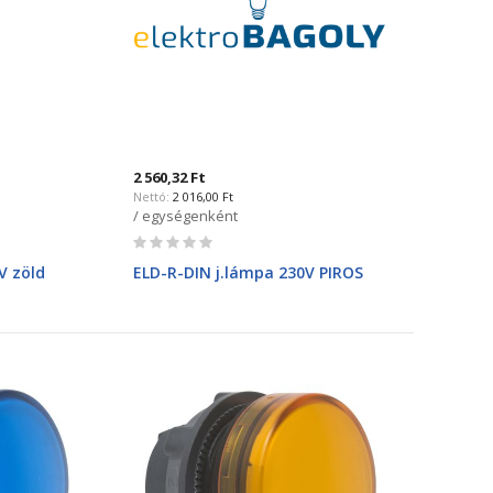
2 560,32 Ft
2 016,00 Ft
/ egységenként
Rating:
0%
V zöld
ELD-R-DIN j.lámpa 230V PIROS