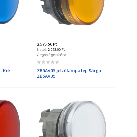
2 575,56 Ft
2 028,00 Ft
/ egységenként
Rating:
0%
. Kék
ZB5AV05 jelzőlámpafej. Sárga
ZB5AV05