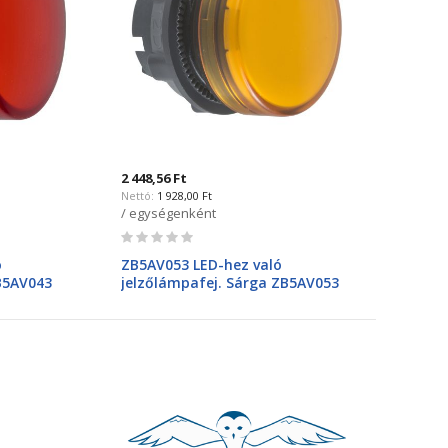
2 448,56 Ft
1 928,00 Ft
/ egységenként
Rating:
0%
ó
ZB5AV053 LED-hez való
ZB5AV043
jelzőlámpafej. Sárga ZB5AV053