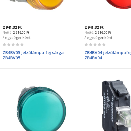
2 941,32 Ft
2 941,32 Ft
2 316,00 Ft
2 316,00 Ft
/ egységenként
/ egységenként
Rating:
Rating:
0%
0%
ZB4BV05 jelzőlámpa fej sárga
ZB4BV04 jelzőlámpafej
ZB4BV05
ZB4BV04