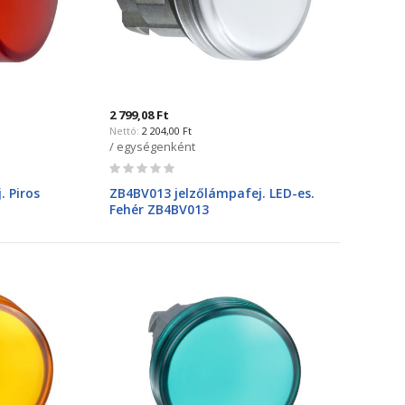
2 799,08 Ft
2 204,00 Ft
/ egységenként
Rating:
0%
. Piros
ZB4BV013 jelzőlámpafej. LED-es.
Fehér ZB4BV013