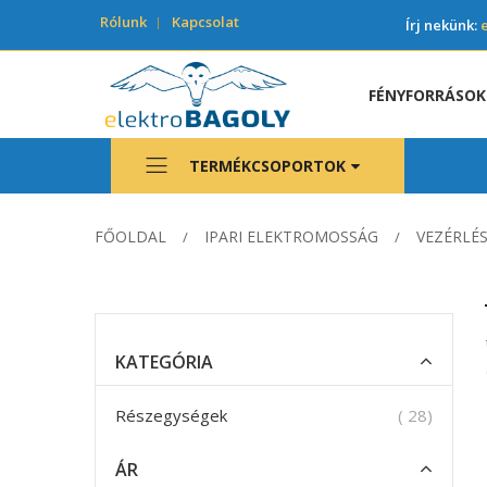
Rólunk
Kapcsolat
Írj nekünk:
FÉNYFORRÁSOK
TERMÉKCSOPORTOK
FŐOLDAL
IPARI ELEKTROMOSSÁG
VEZÉRLÉ
KATEGÓRIA
termék
Részegységek
28
ÁR