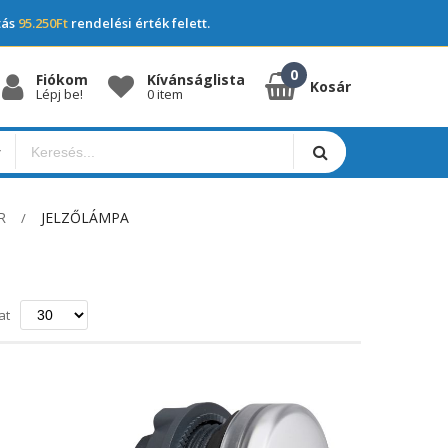
tás
95.250Ft
rendelési érték felett.
Fiókom
Kívánságlista
Kosár
Lépj be!
0 item
R
JELZŐLÁMPA
ő
at
a