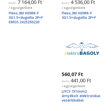
7 164,00 Ft
4 536,00 Ft
/ egységenként
/ egységenként
Flexo,3M H05RR-F
Flexo,3M H05RR-F
3G1.5+dugvilla 2P+F
3G1.5+dugvilla 2P+F
EMOS 2425250220
560,07 Ft
441,00 Ft
/ egységenként
LIYCY 7X1mm2
árnyékolt elektronikai
vezérlőkábel