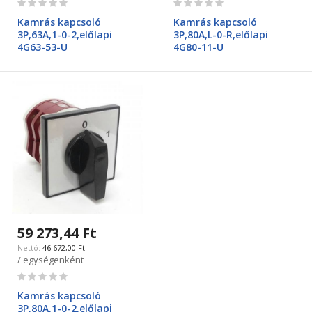
0%
0%
Kamrás kapcsoló
Kamrás kapcsoló
3P,63A,1-0-2,előlapi
3P,80A,L-0-R,előlapi
4G63-53-U
4G80-11-U
59 273,44 Ft
46 672,00 Ft
/ egységenként
Rating:
0%
Kamrás kapcsoló
3P,80A,1-0-2,előlapi