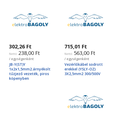
302,26 Ft
715,01 Ft
238,00 Ft
563,00 Ft
/ egységenként
/ egységenként
JB-Y(ST)Y
Vezérlőkábel sodrott
1x2x1,5mm2.árnyékolt
erekkel (YSLY-OZ)
tűzjező vezeték, piros
3X2,5mm2 300/500V
köpenyben