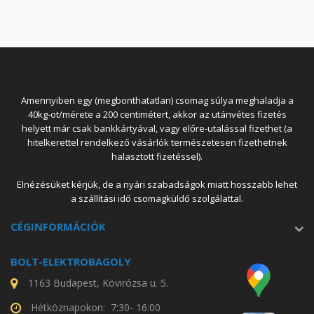
Amennyiben egy (megbonthatatlan) csomag súlya meghaladja a
40kg-ot/mérete a 200 centimétert, akkor az utánvétes fizetés
helyett már csak bankkártyával, vagy előre-utalással fizethet (a
hitelkerettel rendelkező vásárlók természetesen fizethetnek
halasztott fizetéssel).
Elnézésüket kérjük, de a nyári szabadságok miatt hosszabb lehet
a szállítási idő csomagküldő szolgálattal.
CÉGINFORMÁCIÓK
BOLT-ELEKTROBAGOLY
1163 Budapest, Kövirózsa u. 5.
Hétköznapokon: 7:30- 16:00