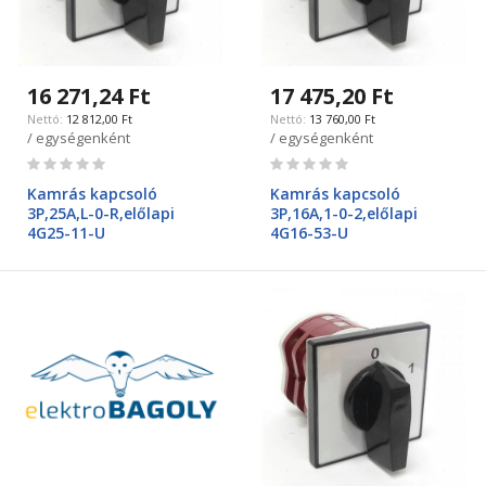
16 271,24 Ft
17 475,20 Ft
12 812,00 Ft
13 760,00 Ft
/ egységenként
/ egységenként
Rating:
Rating:
0%
0%
Kamrás kapcsoló
Kamrás kapcsoló
3P,25A,L-0-R,előlapi
3P,16A,1-0-2,előlapi
4G25-11-U
4G16-53-U