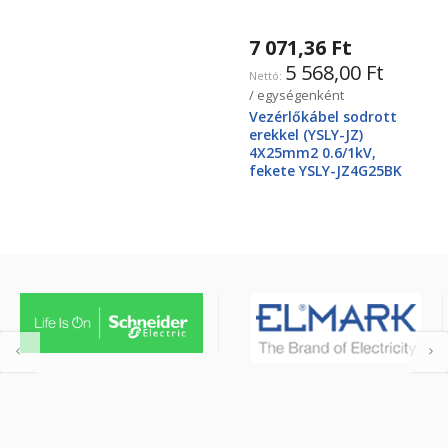
7 071,36 Ft
5 568,00 Ft
/ egységenként
Vezérlőkábel sodrott
erekkel (YSLY-JZ)
4X25mm2 0.6/1kV,
fekete YSLY-JZ4G25BK