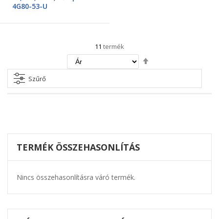
4G80-53-U
11
termék
Csökkenő
irány
beállítása
Szűrő
TERMÉK ÖSSZEHASONLÍTÁS
Nincs összehasonlításra váró termék.