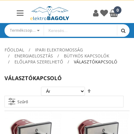
Termékcsoportok
FŐOLDAL
IPARI ELEKTROMOSSÁG
ENERGIAELOSZTÁS
BÜTYKÖS KAPCSOLÓK
ELŐLAPRA SZERELHETŐ
VÁLASZTÓKAPCSOLÓ
VÁLASZTÓKAPCSOLÓ
Csökkenő
irány
beállítása
Szűrő