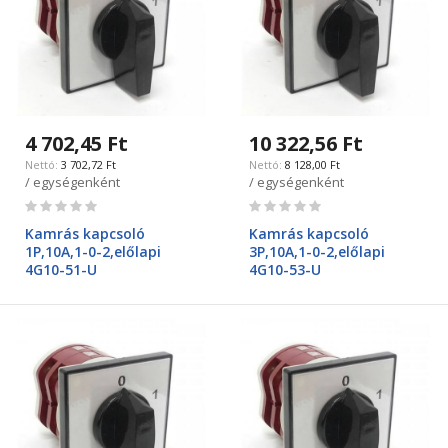
4 702,45 Ft
10 322,56 Ft
3 702,72 Ft
8 128,00 Ft
/ egységenként
/ egységenként
Rating:
Rating:
0%
0%
Kamrás kapcsoló
Kamrás kapcsoló
1P,10A,1-0-2,előlapi
3P,10A,1-0-2,előlapi
4G10-51-U
4G10-53-U