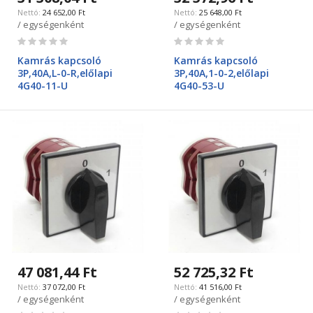
24 652,00 Ft
25 648,00 Ft
/ egységenként
/ egységenként
Rating:
Rating:
0%
0%
Kamrás kapcsoló
Kamrás kapcsoló
3P,40A,L-0-R,előlapi
3P,40A,1-0-2,előlapi
4G40-11-U
4G40-53-U
47 081,44 Ft
52 725,32 Ft
37 072,00 Ft
41 516,00 Ft
/ egységenként
/ egységenként
Rating:
Rating: