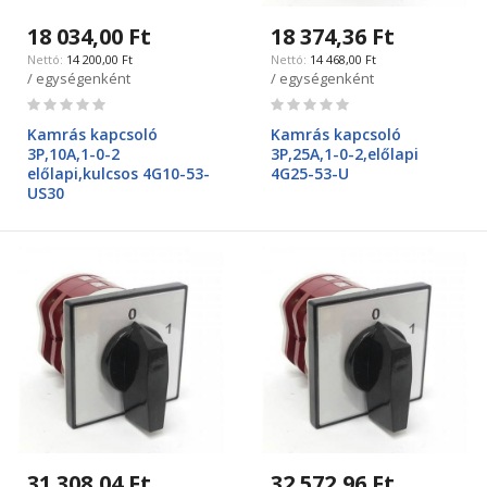
18 034,00 Ft
18 374,36 Ft
14 200,00 Ft
14 468,00 Ft
/ egységenként
/ egységenként
Rating:
Rating:
0%
0%
Kamrás kapcsoló
Kamrás kapcsoló
3P,10A,1-0-2
3P,25A,1-0-2,előlapi
előlapi,kulcsos 4G10-53-
4G25-53-U
US30
31 308,04 Ft
32 572,96 Ft