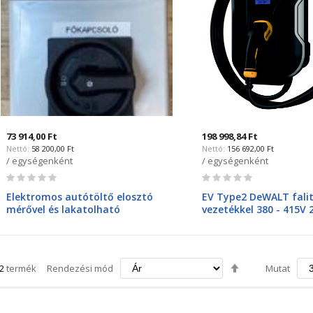
73 914,00 Ft
198 998,84 Ft
58 200,00 Ft
156 692,00 Ft
/ egységenként
/ egységenként
Rating:
Rating:
0%
0%
Elektromos autótöltő elosztó
EV Type2 DeWALT fali
mérővel és lakatolható
vezetékkel 380 - 415V 
kapcsolóval
73721 DeWalt
Csökkenő
2
termék
Rendezési mód
Mutat
irány
beállítása