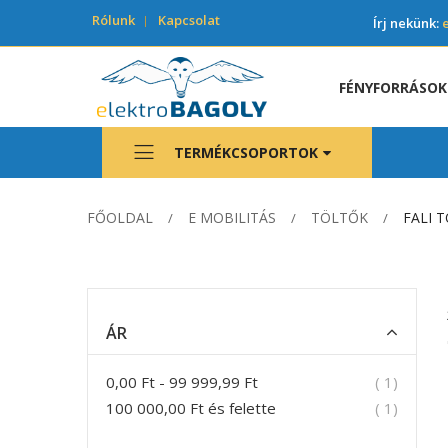
Rólunk
Kapcsolat
Írj nekünk:
FÉNYFORRÁSOK
TERMÉKCSOPORTOK
FŐOLDAL
E MOBILITÁS
TÖLTŐK
FALI 
ÁR
termék
0,00 Ft
-
99 999,99 Ft
1
termék
100 000,00 Ft
és felette
1