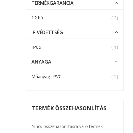
TERMÉKGARANCIA
termék
12 hó
2
IP VÉDETTSÉG
termék
IP65
1
ANYAGA
termék
Műanyag- PVC
2
TERMÉK ÖSSZEHASONLÍTÁS
Nincs összehasonlításra váró termék.