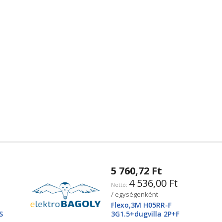
5 760,72 Ft
4 536,00 Ft
/ egységenként
Flexo,3M H05RR-F
S
3G1.5+dugvilla 2P+F