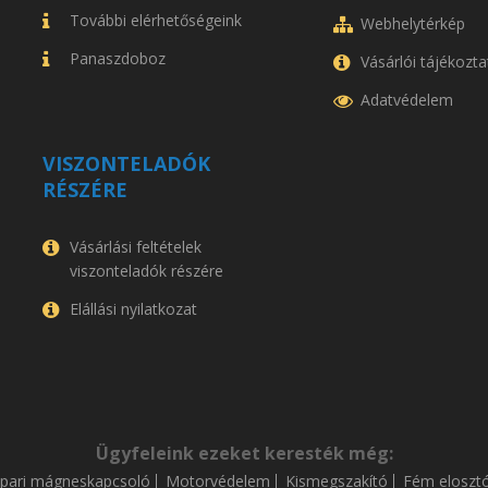
További elérhetőségeink
Webhelytérkép
Panaszdoboz
Vásárlói tájékozta
Adatvédelem
VISZONTELADÓK
RÉSZÉRE
Vásárlási feltételek
viszonteladók részére
Elállási nyilatkozat
Ügyfeleink ezeket keresték még:
Ipari mágneskapcsoló
Motorvédelem
Kismegszakító
Fém eloszt