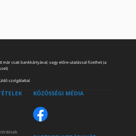
 már csak bankkártyával, vagy előre-utalással fizethet (a
sel).
ldő szolgálattal.
TÉTELEK
KÖZÖSSÉGI MÉDIA
 Kérdések