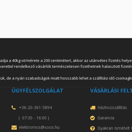
 a 40kg-ot/mérete a 200 centimétert, akkor az utánvétes fizetés helyett
lkerettel rendelkező vásárlók természetesen fizethetnek halasztott fizetés
ük, de a nyári szabadságok miatt hosszabb lehet a szállítási idő csomagkü
ÜGYFÉLSZOLGÁLAT
VÁSÁRLÁSI FEL
+36-20-361-5894
Házhozszállítás
( 07:30 - 16:00 )
Garancia
elektromos@soos.hu
Gyakran Ismételt