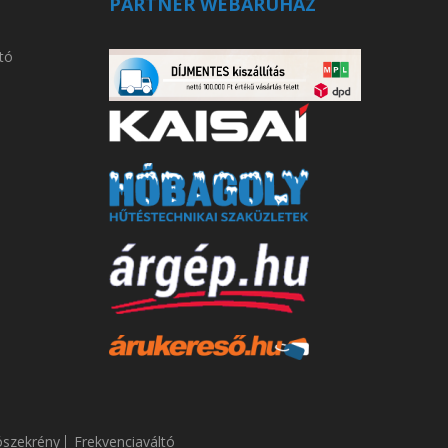
PARTNER WEBÁRUHÁZ
tó
ószekrény
Frekvenciaváltó