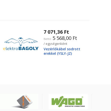
7 071,36 Ft
5 568,00 Ft
/ egységenként
Vezérlőkábel sodrott
erekkel (YSLY-JZ)
4X25mm2 0.6/1kV, fekete
YSLY-JZ4G25BK