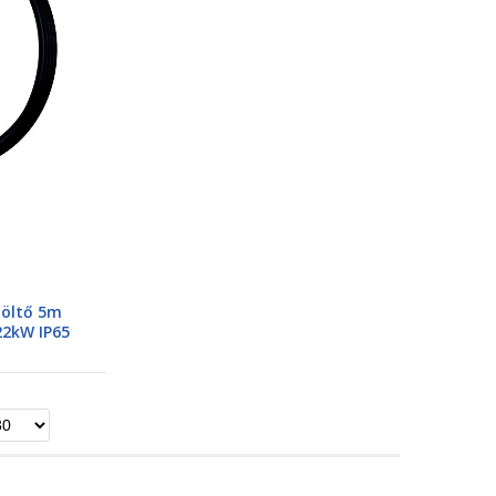
töltő 5m
22kW IP65