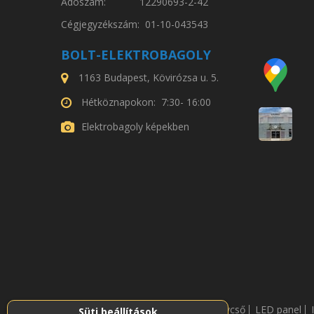
Adószám: 12290693-2-42
Cégjegyzékszám: 01-10-043543
BOLT-ELEKTROBAGOLY
1163 Budapest, Kövirózsa u. 5.
Hétköznapokon: 7:30- 16:00
Elektrobagoly képekben
LED fénycső
LED panel
Süti beállítások