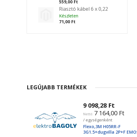
559,00 Ft
Riasztó kábel 6 x 0,22
Készleten
71,00 Ft
LEGÚJABB TERMÉKEK
9 098,28 Ft
7 164,00 Ft
/ egységenként
Flexo,3M H05RR-F
3G1.5+dugvilla 2P+F EMO