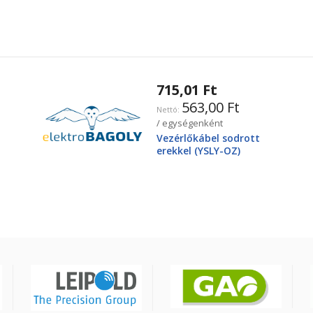
715,01 Ft
563,00 Ft
/ egységenként
Vezérlőkábel sodrott
erekkel (YSLY-OZ)
3X2,5mm2 300/500V