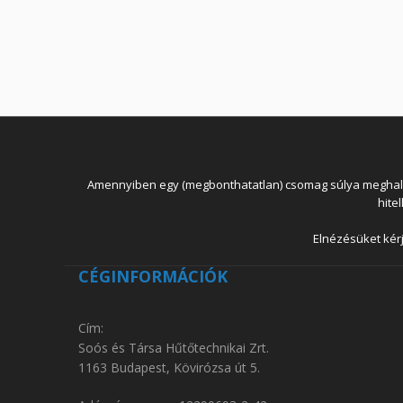
Amennyiben egy (megbonthatatlan) csomag súlya meghaladja
hite
Elnézésüket kérj
CÉGINFORMÁCIÓK
Cím:
Soós és Társa Hűtőtechnikai Zrt.
1163 Budapest, Kövirózsa út 5.