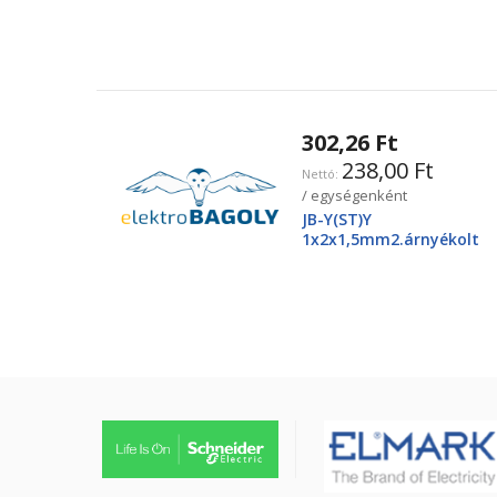
2425250220
302,26 Ft
238,00 Ft
/ egységenként
JB-Y(ST)Y
1x2x1,5mm2.árnyékolt
tűzjező vezeték, piros
köpenyben