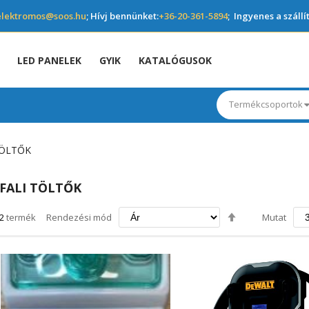
elektromos@soos.hu
; Hívj bennünket:
+36-20-361-5894
; Ingyenes a szállí
LED PANELEK
GYIK
KATALÓGUSOK
Termékcsoportok
TÖLTŐK
FALI TÖLTŐK
Csökkenő
2
termék
Rendezési mód
Mutat
irány
beállítása