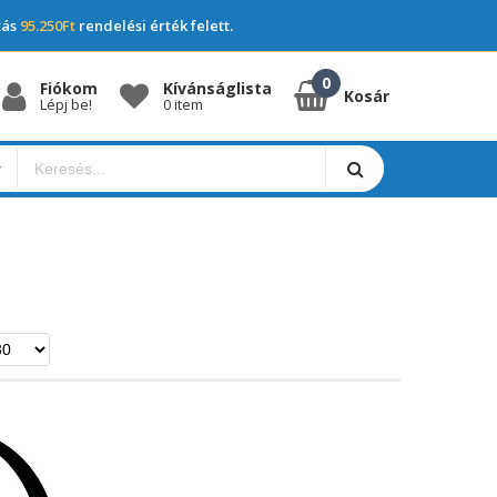
tás
95.250Ft
rendelési érték felett.
Fiókom
Kívánságlista
Kosár
Lépj be!
0 item