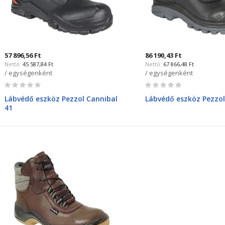
57 896,56 Ft
86 190,43 Ft
45 587,84 Ft
67 866,48 Ft
/ egységenként
/ egységenként
Rating:
Rating:
0%
0%
Lábvédő eszköz Pezzol Cannibal
Lábvédő eszköz Pezzol
41