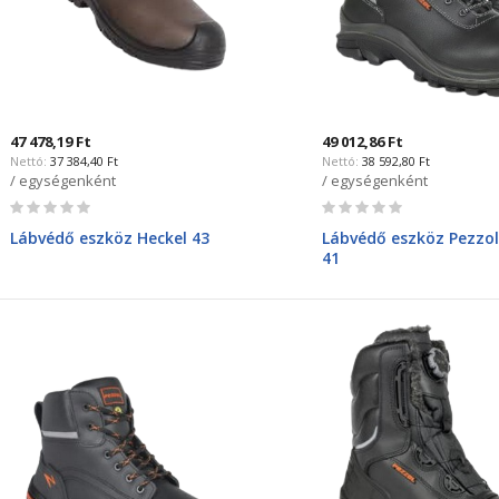
47 478,19 Ft
49 012,86 Ft
37 384,40 Ft
38 592,80 Ft
/ egységenként
/ egységenként
Rating:
Rating:
0%
0%
Lábvédő eszköz Heckel 43
Lábvédő eszköz Pezzo
41