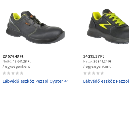
23 674,43 Ft
34 215,37 Ft
18 641,28 Ft
26 941,24 Ft
/ egységenként
/ egységenként
Rating:
Rating:
0%
0%
Lábvédő eszköz Pezzol Oyster 41
Lábvédő eszköz Pezzol