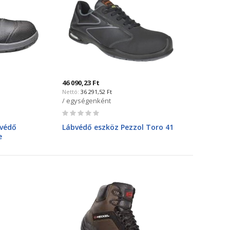
46 090,23 Ft
36 291,52 Ft
/ egységenként
Rating:
0%
bvédő
Lábvédő eszköz Pezzol Toro 41
e