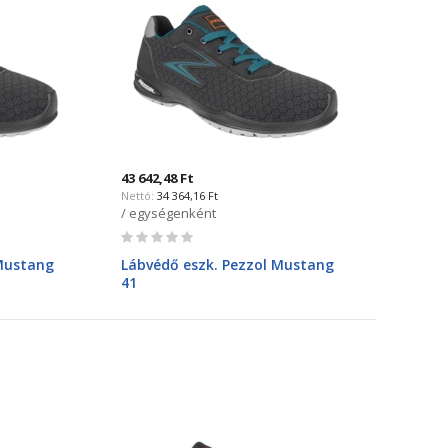
43 642,48 Ft
34 364,16 Ft
/ egységenként
Rating:
0%
 Mustang
Lábvédő eszk. Pezzol Mustang
41