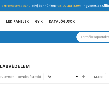
elektromos@soos.hu
; Hívj bennünket:
+36-20-361-5894
; Ingyenes a szállí
LED PANELEK
GYIK
KATALÓGUSOK
Termékcsoportok
LÁBVÉDELEM
Csökkenő
19
termék
Rendezési mód
Mutat
irány
beállítása