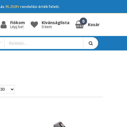
tás
95.250Ft
rendelési érték felett.
Fiókom
Kívánságlista
Kosár
Lépj be!
0 item