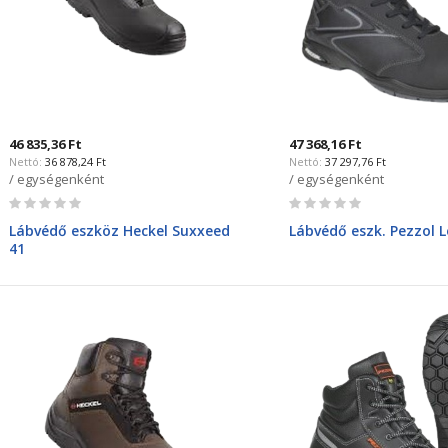
46 835,36 Ft
47 368,16 Ft
36 878,24 Ft
37 297,76 Ft
/ egységenként
/ egységenként
Rating:
Rating:
0%
0%
Lábvédő eszköz Heckel Suxxeed
Lábvédő eszk. Pezzol 
41