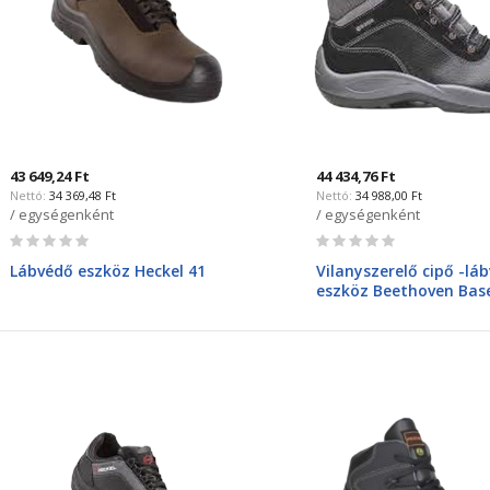
43 649,24 Ft
44 434,76 Ft
34 369,48 Ft
34 988,00 Ft
/ egységenként
/ egységenként
Rating:
Rating:
0%
0%
Lábvédő eszköz Heckel 41
Vilanyszerelő cipő -lá
eszköz Beethoven Bas