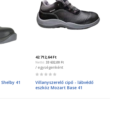
42 712,64 Ft
33 632,00 Ft
/ egységenként
Rating:
0%
 Shelby 41
Villanyszerelő cipő - lábvédő
eszköz Mozart Base 41