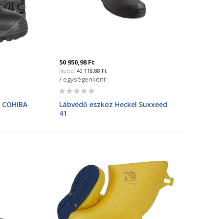
50 950,98 Ft
40 118,88 Ft
/ egységenként
Rating:
0%
l COHIBA
Lábvédő eszköz Heckel Suxxeed
41