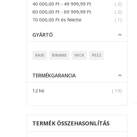
termék
40 000,00 Ft
-
49 999,99 Ft
2
termék
60 000,00 Ft
-
69 999,99 Ft
2
termék
70 000,00 Ft
és felette
1
GYÁRTÓ
BASE
BINAME
HECK
PEZZ
TERMÉKGARANCIA
termék
12 hó
19
TERMÉK ÖSSZEHASONLÍTÁS