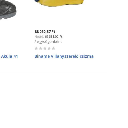
88 050,37 Ft
69 331,00 Ft
/ egységenként
Rating:
0%
 Akula 41
Biname Villanyszerelő csizma