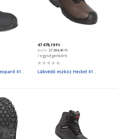
47 478,19 Ft
37 384,40 Ft
/ egységenként
Rating:
0%
Leopard 41
Lábvédő eszköz Heckel 41