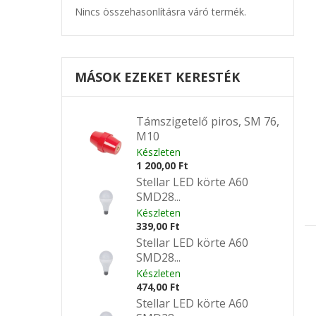
Nincs összehasonlításra váró termék.
MÁSOK EZEKET KERESTÉK
Támszigetelő piros, SM 76,
M10
Készleten
1 200,00 Ft
Stellar LED körte A60
SMD28...
Készleten
339,00 Ft
Stellar LED körte A60
SMD28...
Készleten
474,00 Ft
Stellar LED körte A60