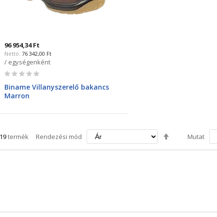
96 954,34 Ft
76 342,00 Ft
/ egységenként
Rating:
0%
Biname Villanyszerelő bakancs
Marron
Csökkenő
19
termék
Rendezési mód
Mutat
irány
beállítása