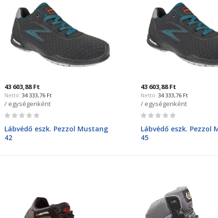
43 603,88 Ft
43 603,88 Ft
34 333,76 Ft
34 333,76 Ft
/ egységenként
/ egységenként
Rating:
Rating:
0%
0%
Lábvédő eszk. Pezzol Mustang
Lábvédő eszk. Pezzol
42
45