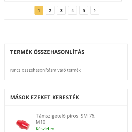
Oldal
Aktuális
Oldal
Oldal
Oldal
Oldal
Oldal
Következő
1
2
3
4
5
oldal
TERMÉK ÖSSZEHASONLÍTÁS
Nincs összehasonlításra váró termék.
MÁSOK EZEKET KERESTÉK
Támszigetelő piros, SM 76,
M10
Készleten