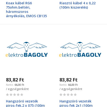
0%
0%
Koax kábel RG6
Riasztó kábel 4 x 0,22
75ohm.beltéri,
(100m kiszerelés)
háromszoros
árnyékolás, EMOS CB135
83,82 Ft
83,82 Ft
66,00 Ft
66,00 Ft
/ egységenként
/ egységenként
Rating:
Rating:
0%
0%
Hangszóró vezeték
Hangszóró vezeték
piros-fek.2 x 075 (100m
piros-fek 2x1 (100m