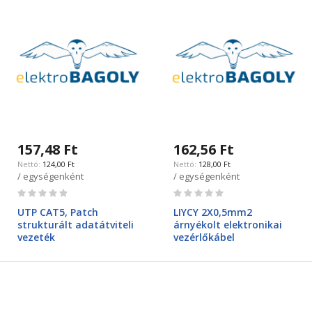
157,48 Ft
162,56 Ft
124,00 Ft
128,00 Ft
/ egységenként
/ egységenként
Rating:
Rating:
0%
0%
UTP CAT5, Patch
LIYCY 2X0,5mm2
strukturált adatátviteli
árnyékolt elektronikai
vezeték
vezérlőkábel