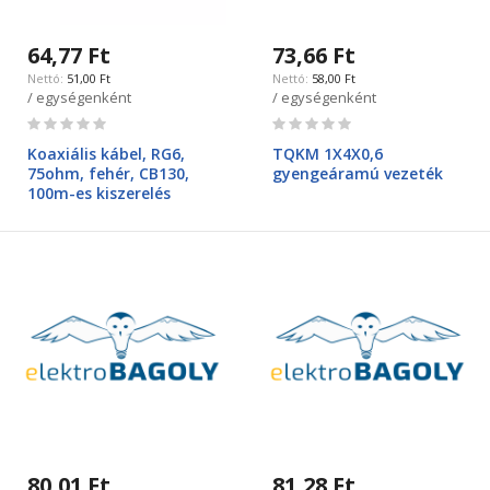
64,77 Ft
73,66 Ft
51,00 Ft
58,00 Ft
/ egységenként
/ egységenként
Rating:
Rating:
0%
0%
Koaxiális kábel, RG6,
TQKM 1X4X0,6
75ohm, fehér, CB130,
gyengeáramú vezeték
100m-es kiszerelés
80,01 Ft
81,28 Ft