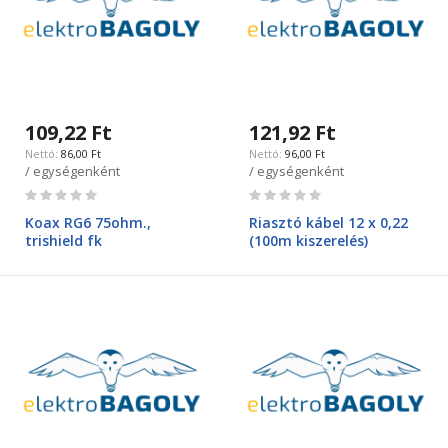
109,22 Ft
121,92 Ft
86,00 Ft
96,00 Ft
/ egységenként
/ egységenként
Rating:
Rating:
0%
0%
Koax RG6 75ohm.,
Riasztó kábel 12 x 0,22
trishield fk
(100m kiszerelés)