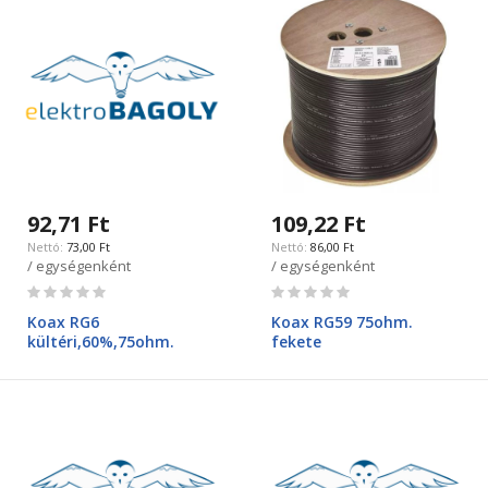
92,71 Ft
109,22 Ft
73,00 Ft
86,00 Ft
/ egységenként
/ egységenként
Rating:
Rating:
0%
0%
Koax RG6
Koax RG59 75ohm.
kültéri,60%,75ohm.
fekete