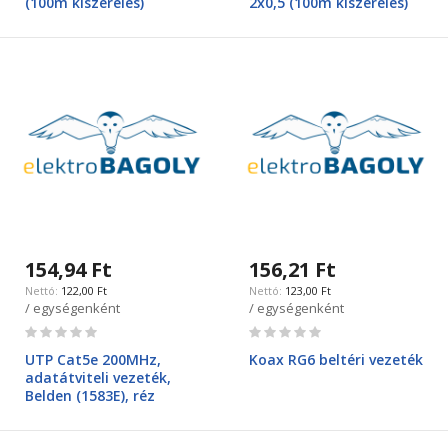
(100m kiszerelés)
2x0,5 (100m kiszerelés)
154,94 Ft
156,21 Ft
122,00 Ft
123,00 Ft
/ egységenként
/ egységenként
Rating:
Rating:
0%
0%
UTP Cat5e 200MHz,
Koax RG6 beltéri vezeték
adatátviteli vezeték,
Belden (1583E), réz