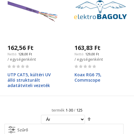
162,56 Ft
163,83 Ft
128,00 Ft
129,00 Ft
/ egységenként
/ egységenként
Rating:
Rating:
0%
0%
UTP CAT5, kültéri UV
Koax RG6 75,
álló strukturált
Commscope
adatátviteli vezeték
termék
1
-
30
/
125
Csökkenő
irány
beállítása
Szűrő