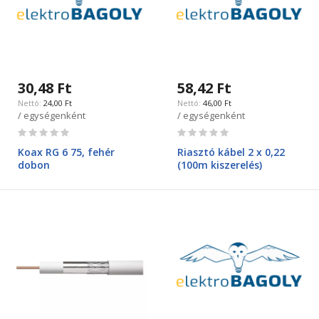
30,48 Ft
58,42 Ft
24,00 Ft
46,00 Ft
/ egységenként
/ egységenként
Rating:
Rating:
0%
0%
Koax RG 6 75, fehér
Riasztó kábel 2 x 0,22
dobon
(100m kiszerelés)