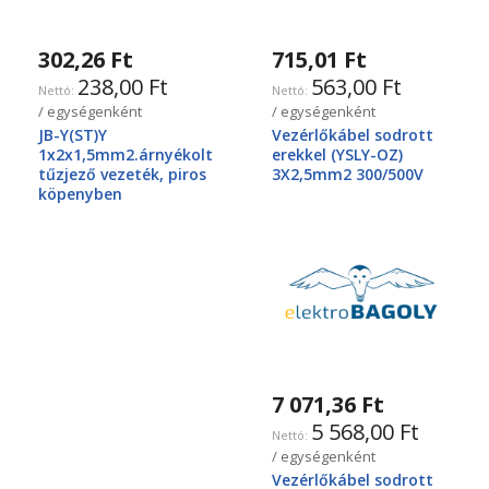
302,26 Ft
715,01 Ft
238,00 Ft
563,00 Ft
/ egységenként
/ egységenként
JB-Y(ST)Y
Vezérlőkábel sodrott
1x2x1,5mm2.árnyékolt
erekkel (YSLY-OZ)
tűzjező vezeték, piros
3X2,5mm2 300/500V
köpenyben
7 071,36 Ft
5 568,00 Ft
/ egységenként
Vezérlőkábel sodrott