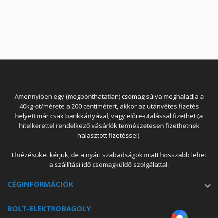
Amennyiben egy (megbonthatatlan) csomag súlya meghaladja a
40kg-ot/mérete a 200 centimétert, akkor az utánvétes fizetés
helyett már csak bankkártyával, vagy előre-utalással fizethet (a
hitelkerettel rendelkező vásárlók természetesen fizethetnek
halasztott fizetéssel).
Elnézésüket kérjük, de a nyári szabadságok miatt hosszabb lehet
a szállítási idő csomagküldő szolgálattal.
CÉGINFORMÁCIÓK
BOLT-ELEKTROBAGOLY