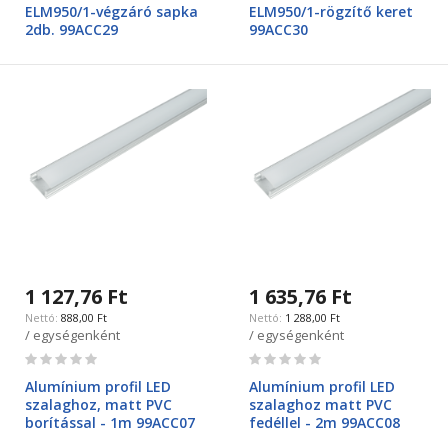
0%
0%
ELM950/1-végzáró sapka
ELM950/1-rögzítő keret
2db. 99ACC29
99ACC30
1 127,76 Ft
1 635,76 Ft
888,00 Ft
1 288,00 Ft
/ egységenként
/ egységenként
Rating:
Rating:
0%
0%
Alumínium profil LED
Alumínium profil LED
szalaghoz, matt PVC
szalaghoz matt PVC
borítással - 1m 99ACC07
fedéllel - 2m 99ACC08