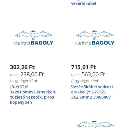
vezérlőkábel
302,26 Ft
715,01 Ft
238,00 Ft
563,00 Ft
/ egységenként
/ egységenként
JB-Y(ST)Y
Vezérlőkábel sodrott
1x2x1,5mm2.árnyékolt
erekkel (YSLY-OZ)
tűzjező vezeték, piros
3X2,5mm2 300/500V
köpenyben