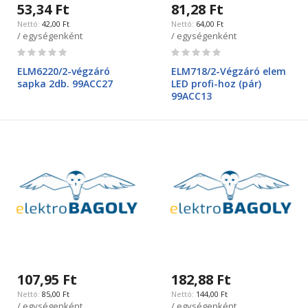
53,34 Ft
81,28 Ft
42,00 Ft
64,00 Ft
/ egységenként
/ egységenként
Rating:
Rating:
0%
0%
ELM6220/2-végzáró
ELM718/2-Végzáró elem
sapka 2db. 99ACC27
LED profi-hoz (pár)
99ACC13
107,95 Ft
182,88 Ft
85,00 Ft
144,00 Ft
/ egységenként
/ egységenként