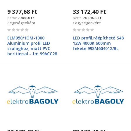
9 377,68 Ft
33 172,40 Ft
7 384,00 Ft
26 120,00 Ft
/ egységenként
/ egységenként
Rating:
Rating:
0%
0%
ELM950/1OM-1000
LED profil.ráépíthető S48
Alumínium profil LED
12W 4000K 600mm
szalaghoz, matt PVC
fekete 99SM604012/BL
borítással - 1m 99ACC28