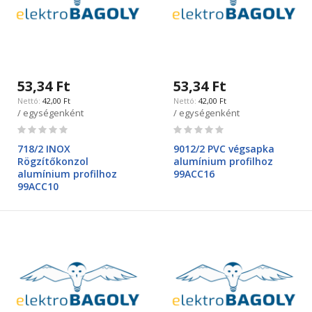
53,34 Ft
53,34 Ft
42,00 Ft
42,00 Ft
/ egységenként
/ egységenként
Rating:
Rating:
0%
0%
718/2 INOX
9012/2 PVC végsapka
Rögzítőkonzol
alumínium profilhoz
alumínium profilhoz
99ACC16
99ACC10