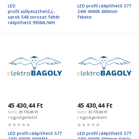
0%
0%
LED
LED profil.ráépíthető S77
profil.süllyeszthető,L-
24W 4000K 600mm
sarok S48 sorozat fehér
fekete
ráépíthető 99SML/WH
45 430,44 Ft
45 430,44 Ft
35 772,00 Ft
35 772,00 Ft
/ egységenként
/ egységenként
Rating:
Rating:
0%
0%
LED profil.ráépíthető S77
LED profil.ráépíthető S77
24W 4000K 600MM
24W 4000K 600mm fehér