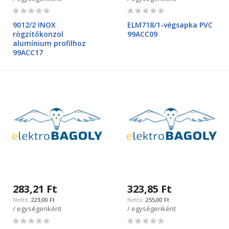
Rating:
Rating:
0%
0%
9012/2 INOX
ELM718/1-végsapka PVC
rögzítőkonzol
99ACC09
alumínium profilhoz
99ACC17
283,21 Ft
323,85 Ft
223,00 Ft
255,00 Ft
/ egységenként
/ egységenként
Rating:
Rating: