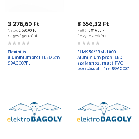
3 276,60 Ft
8 656,32 Ft
2 580,00 Ft
6 816,00 Ft
/ egységenként
/ egységenként
Rating:
Rating:
0%
0%
Flexibilis
ELM950/2BM-1000
alumíniumprofil LED 2m
Alumínium profil LED
99ACC07FL
szalaghoz, matt PVC
borítással - 1m 99ACC31