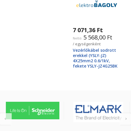
7 071,36 Ft
5 568,00 Ft
/ egységenként
Vezérlőkábel sodrott
erekkel (YSLY-JZ)
4X25mm2 0.6/1kV,
fekete YSLY-JZ4G25BK