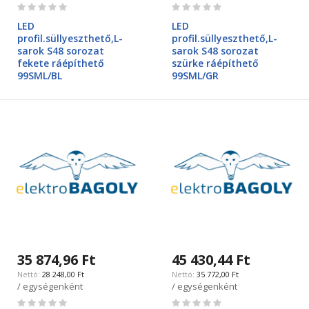
Rating:
Rating:
0%
0%
LED
LED
profil.süllyeszthető,L-
profil.süllyeszthető,L-
sarok S48 sorozat
sarok S48 sorozat
fekete ráépíthető
szürke ráépíthető
99SML/BL
99SML/GR
35 874,96 Ft
45 430,44 Ft
28 248,00 Ft
35 772,00 Ft
/ egységenként
/ egységenként
Rating:
Rating: