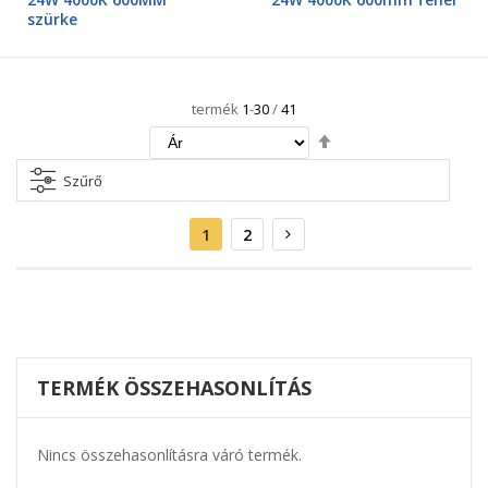
szürke
termék
1
-
30
/
41
Csökkenő
irány
beállítása
Szűrő
Oldal
Aktuális
Oldal
Oldal
Következő
1
2
oldal
TERMÉK ÖSSZEHASONLÍTÁS
Nincs összehasonlításra váró termék.