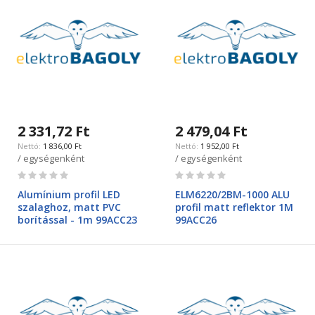
2 331,72 Ft
2 479,04 Ft
1 836,00 Ft
1 952,00 Ft
/ egységenként
/ egységenként
Rating:
Rating:
0%
0%
Alumínium profil LED
ELM6220/2BM-1000 ALU
szalaghoz, matt PVC
profil matt reflektor 1M
borítással - 1m 99ACC23
99ACC26