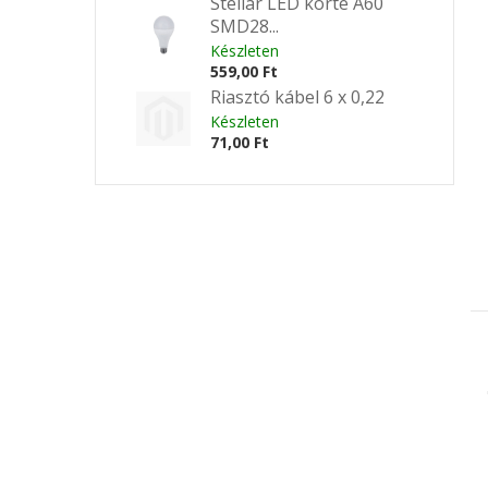
Stellar LED körte A60
SMD28...
Készleten
559,00 Ft
Riasztó kábel 6 x 0,22
Készleten
71,00 Ft