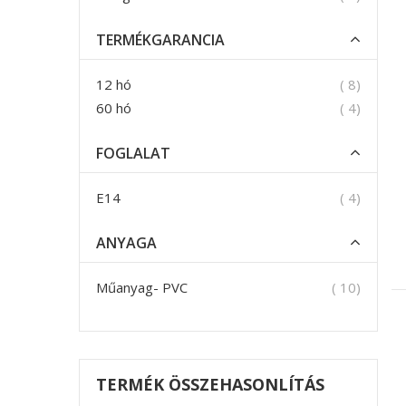
TERMÉKGARANCIA
termék
12 hó
8
termék
60 hó
4
FOGLALAT
termék
E14
4
ANYAGA
termék
Műanyag- PVC
10
TERMÉK ÖSSZEHASONLÍTÁS