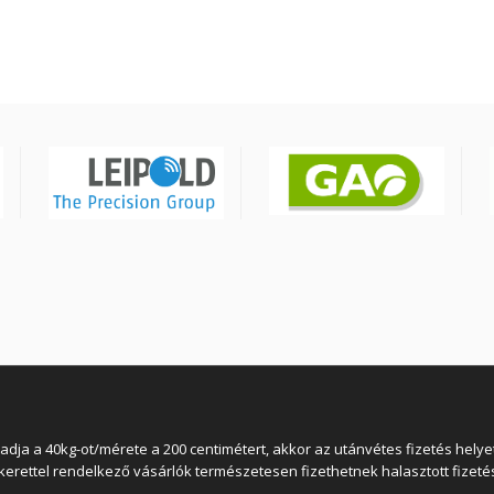
 a 40kg-ot/mérete a 200 centimétert, akkor az utánvétes fizetés helyett
lkerettel rendelkező vásárlók természetesen fizethetnek halasztott fizetés