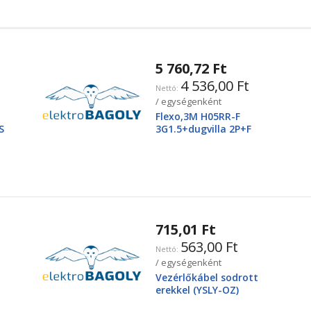
5 760,72 Ft
4 536,00 Ft
/ egységenként
Flexo,3M H05RR-F
S
3G1.5+dugvilla 2P+F
715,01 Ft
563,00 Ft
/ egységenként
Vezérlőkábel sodrott
erekkel (YSLY-OZ)
3X2,5mm2 300/500V