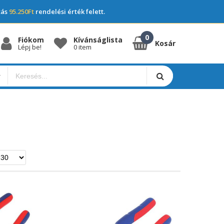
tás
95.250Ft
rendelési érték felett.
Fiókom
Kívánságlista
Kosár
Lépj be!
0 item