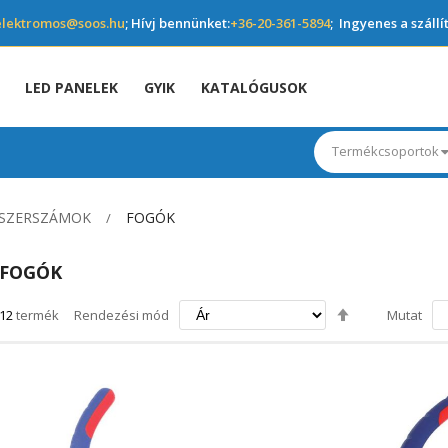
elektromos@soos.hu
; Hívj bennünket:
+36-20-361-5894
; Ingyenes a szállí
LED PANELEK
GYIK
KATALÓGUSOK
Termékcsoportok
I SZERSZÁMOK
FOGÓK
FOGÓK
Csökkenő
12
termék
Rendezési mód
Mutat
irány
beállítása