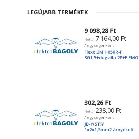
LEGÚJABB TERMÉKEK
9 098,28 Ft
7 164,00 Ft
/ egységenként
Flexo,3M H05RR-F
3G1.5+dugvilla 2P+F EMO
2425250220
302,26 Ft
238,00 Ft
/ egységenként
JB-Y(ST)Y
1x2x1,5mm2.árnyékolt
tűzjező vezeték, piros