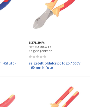
3 378,20 Ft
2 660,00 Ft
/ egységenként
Rating:
0%
 -Kifutó-
szigetelt oldalcsípőfogó,1000V
160mm Kifutó