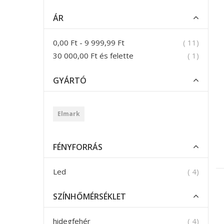
ÁR
termék
0,00 Ft
-
9 999,99 Ft
11
termék
30 000,00 Ft
és felette
1
GYÁRTÓ
Elmark
FÉNYFORRÁS
termék
Led
4
SZÍNHŐMÉRSÉKLET
termék
hidegfehér
4