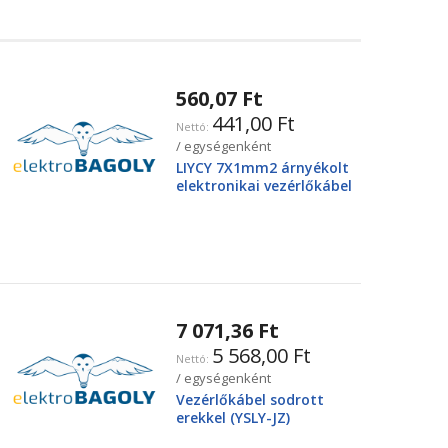
560,07 Ft
441,00 Ft
/ egységenként
LIYCY 7X1mm2 árnyékolt
elektronikai vezérlőkábel
7 071,36 Ft
5 568,00 Ft
/ egységenként
Vezérlőkábel sodrott
erekkel (YSLY-JZ)
4X25mm2 0.6/1kV, fekete