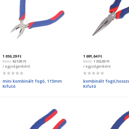
1 050,29 Ft
1 691,64 Ft
827,00 Ft
1 332,00 Ft
/ egységenként
/ egységenként
Rating:
Rating:
0%
0%
mini kombinált fogó, 115mm
kombinált fogó,hoss
Kifutó
Kifutó