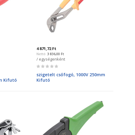
4 871,72 Ft
3 836,00 Ft
/ egységenként
Rating:
0%
szigetelt csőfogó, 1000V 250mm
m Kifutó
Kifutó