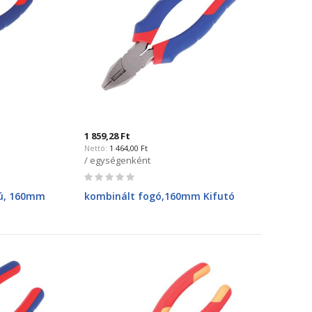
1 859,28 Ft
1 464,00 Ft
/ egységenként
Rating:
0%
zú, 160mm
kombinált fogó,160mm Kifutó