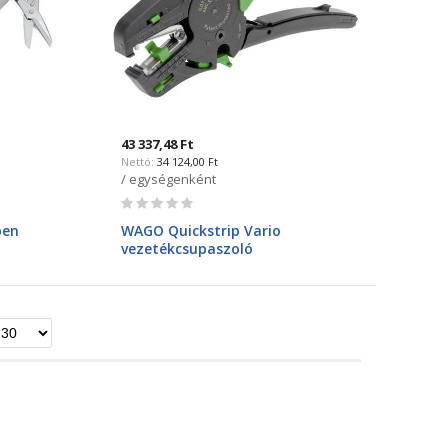
43 337,48 Ft
34 124,00 Ft
/ egységenként
Rating:
0%
ben
WAGO Quickstrip Vario
vezetékcsupaszoló