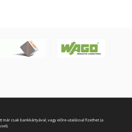
YSLY-JZ4G25BK
 már csak bankkártyával, vagy előre-utalással fizethet (a
sel).