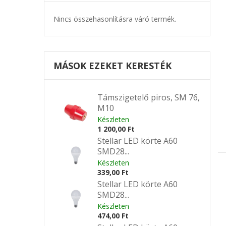
Nincs összehasonlításra váró termék.
MÁSOK EZEKET KERESTÉK
Támszigetelő piros, SM 76,
M10
Készleten
1 200,00 Ft
Stellar LED körte A60
SMD28...
Készleten
339,00 Ft
Stellar LED körte A60
SMD28...
Készleten
474,00 Ft