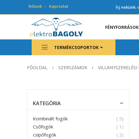
Rólunk
Kapcsolat
Írj nekünk:
FÉNYFORRÁSOK
TERMÉKCSOPORTOK
FŐOLDAL
SZERSZÁMOK
VILLANYSZERELÉS
KATEGÓRIA
termék
Kombinált fogók
5
termék
Csőfogók
1
termék
csípőfogók
2