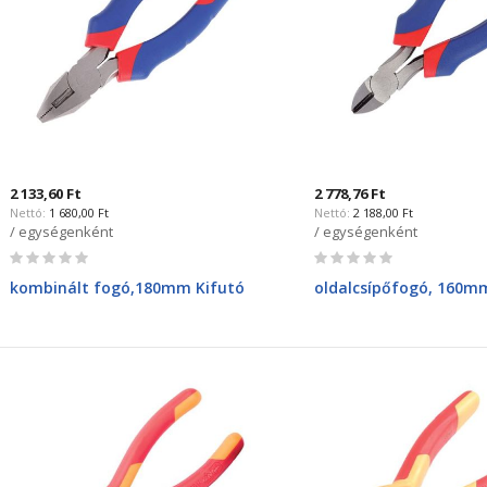
2 133,60 Ft
2 778,76 Ft
1 680,00 Ft
2 188,00 Ft
/ egységenként
/ egységenként
Rating:
Rating:
0%
0%
kombinált fogó,180mm Kifutó
oldalcsípőfogó, 160mm