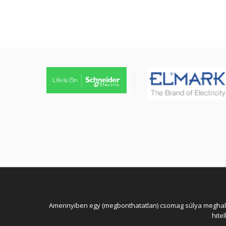
köpenyben
Amennyiben egy (megbonthatatlan) csomag súlya meghaladja
hite