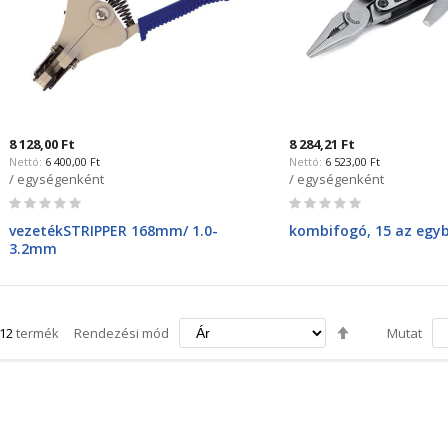
8 128,00 Ft
8 284,21 Ft
6 400,00 Ft
6 523,00 Ft
/ egységenként
/ egységenként
Rating:
Rating:
0%
0%
vezetékSTRIPPER 168mm/ 1.0-
kombifogó, 15 az egy
3.2mm
Csökkenő
12
termék
Rendezési mód
Mutat
irány
beállítása