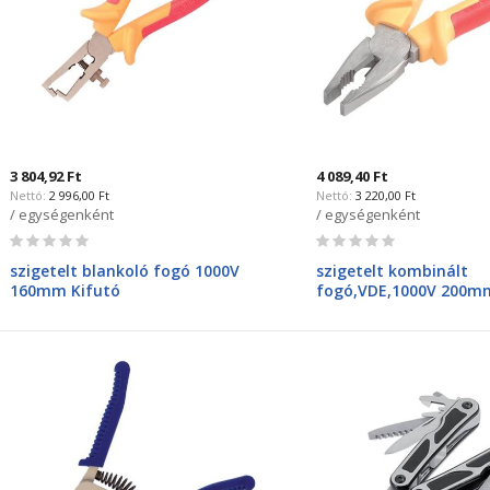
3 804,92 Ft
4 089,40 Ft
2 996,00 Ft
3 220,00 Ft
/ egységenként
/ egységenként
Rating:
Rating:
0%
0%
szigetelt blankoló fogó 1000V
szigetelt kombinált
160mm Kifutó
fogó,VDE,1000V 200m