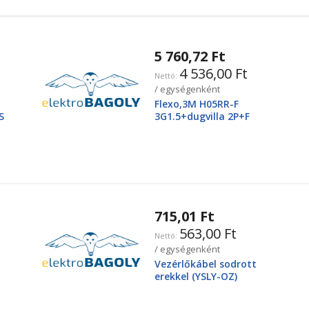
5 760,72 Ft
4 536,00 Ft
/ egységenként
Flexo,3M H05RR-F
S
3G1.5+dugvilla 2P+F
715,01 Ft
563,00 Ft
/ egységenként
Vezérlőkábel sodrott
erekkel (YSLY-OZ)
3X2,5mm2 300/500V