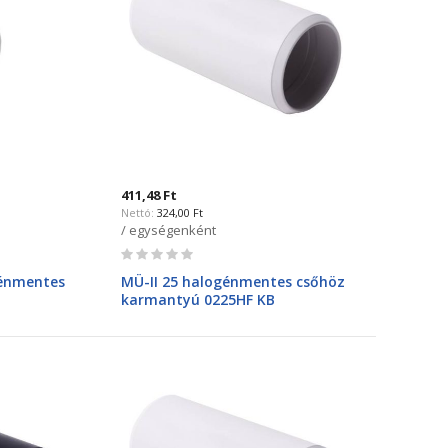
411,48 Ft
324,00 Ft
/ egységenként
Rating:
0%
génmentes
MÜ-II 25 halogénmentes csőhöz
karmantyú 0225HF KB