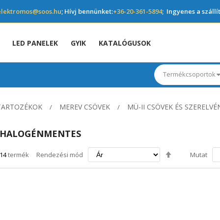
elektromos@soos.hu
; Hívj bennünket:
+36-20-361-5894
; Ingyenes a szállí
LED PANELEK
GYIK
KATALÓGUSOK
Termékcsoportok
 TARTOZÉKOK
MEREV CSÖVEK
MÜ-II CSÖVEK ÉS SZERELVÉ
HALOGÉNMENTES
Csökkenő
14
termék
Rendezési mód
Mutat
irány
beállítása