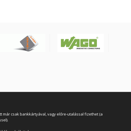
 már csak bankkártyával, vagy előre-utalással fizethet (a
sel).