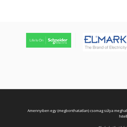
Amennyiben egy (megbonthatatlan) csomag súlya meghaladja
hite