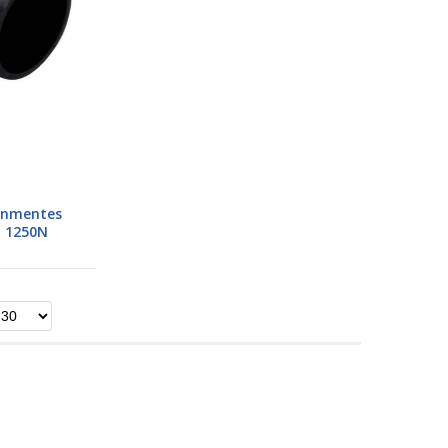
génmentes
ó 1250N