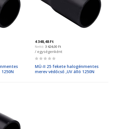
4 348,48 Ft
3 424,00 Ft
/ egységenként
Rating:
0%
génmentes
MÜ-II 25 fekete halogénmentes
ó 1250N
merev védőcső ,UV álló 1250N
8025HF FA