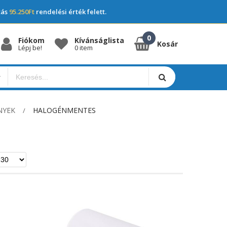
tás
95.250Ft
rendelési érték felett.
Fiókom
Kívánságlista
Kosár
Lépj be!
0 item
NYEK
HALOGÉNMENTES