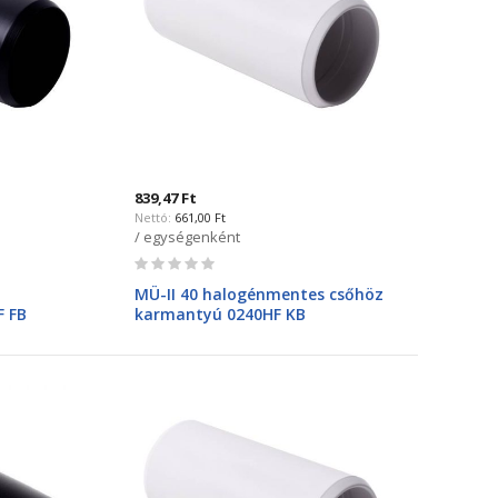
839,47 Ft
661,00 Ft
/ egységenként
Rating:
0%
MÜ-II 40 halogénmentes csőhöz
F FB
karmantyú 0240HF KB