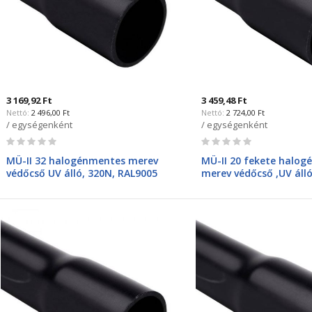
3 169,92 Ft
3 459,48 Ft
2 496,00 Ft
2 724,00 Ft
/ egységenként
/ egységenként
Rating:
Rating:
0%
0%
MÜ-II 32 halogénmentes merev
MÜ-II 20 fekete halo
védőcső UV álló, 320N, RAL9005
merev védőcső ,UV áll
1532HF FA
8020HF FA