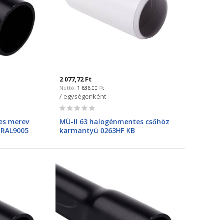
2 077,72 Ft
1 636,00 Ft
/ egységenként
Rating:
0%
es merev
MÜ-II 63 halogénmentes csőhöz
, RAL9005
karmantyú 0263HF KB