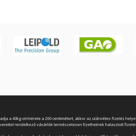
 a 40kg-ot/mérete a 200 centimétert, akkor az utánvétes fizetés helyett
lkerettel rendelkező vásárlók természetesen fizethetnek halasztott fizetés