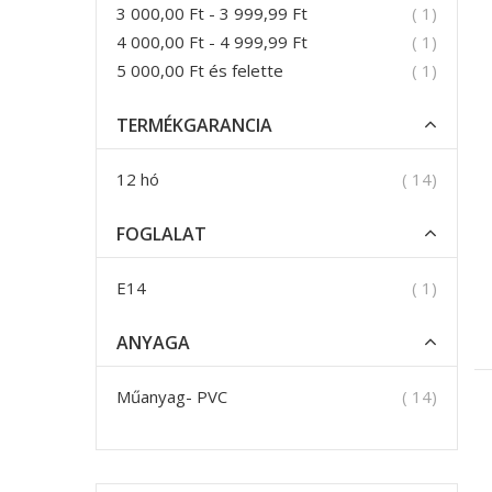
termék
3 000,00 Ft
-
3 999,99 Ft
1
termék
4 000,00 Ft
-
4 999,99 Ft
1
termék
5 000,00 Ft
és felette
1
TERMÉKGARANCIA
termék
12 hó
14
FOGLALAT
termék
E14
1
ANYAGA
termék
Műanyag- PVC
14