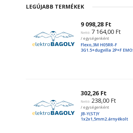
LEGÚJABB TERMÉKEK
9 098,28 Ft
7 164,00 Ft
/ egységenként
Flexo,3M H05RR-F
3G1.5+dugvilla 2P+F EMO
2425250220
302,26 Ft
238,00 Ft
/ egységenként
JB-Y(ST)Y
1x2x1,5mm2.árnyékolt
tűzjező vezeték, piros
köpenyben