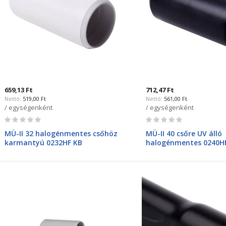
659,13 Ft
712,47 Ft
519,00 Ft
561,00 Ft
/ egységenként
/ egységenként
Rating:
Rating:
0%
0%
MÜ-II 32 halogénmentes csőhöz
MÜ-II 40 csőre UV álló
karmantyú 0232HF KB
halogénmentes 0240H