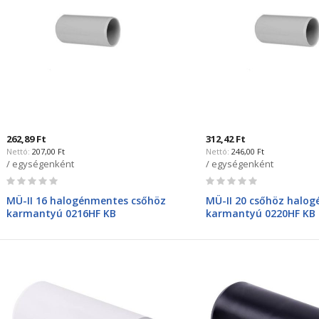
262,89 Ft
312,42 Ft
207,00 Ft
246,00 Ft
/ egységenként
/ egységenként
Rating:
Rating:
0%
0%
MÜ-II 16 halogénmentes csőhöz
MÜ-II 20 csőhöz halo
karmantyú 0216HF KB
karmantyú 0220HF KB