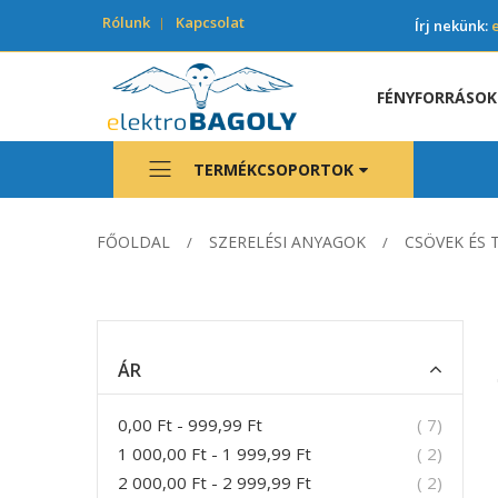
Rólunk
Kapcsolat
Írj nekünk:
FÉNYFORRÁSOK
TERMÉKCSOPORTOK
FŐOLDAL
SZERELÉSI ANYAGOK
CSÖVEK ÉS
ÁR
termék
0,00 Ft
-
999,99 Ft
7
termék
1 000,00 Ft
-
1 999,99 Ft
2
termék
2 000,00 Ft
-
2 999,99 Ft
2