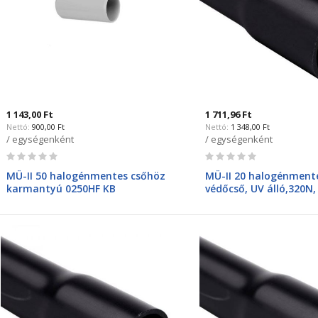
1 143,00 Ft
1 711,96 Ft
900,00 Ft
1 348,00 Ft
/ egységenként
/ egységenként
Rating:
Rating:
0%
0%
MÜ-II 50 halogénmentes csőhöz
MÜ-II 20 halogénment
karmantyú 0250HF KB
védőcső, UV álló,320N
1520HF FA