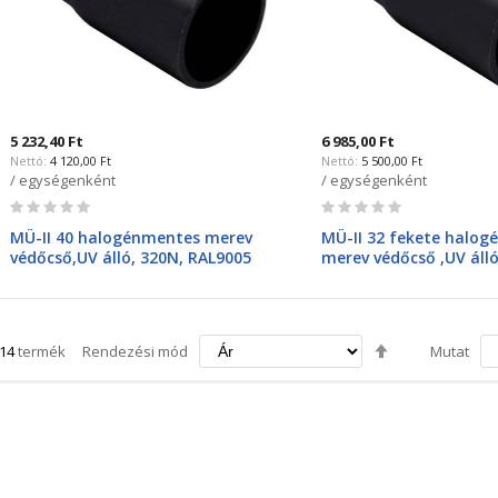
5 232,40 Ft
6 985,00 Ft
4 120,00 Ft
5 500,00 Ft
/ egységenként
/ egységenként
Rating:
Rating:
0%
0%
MÜ-II 40 halogénmentes merev
MÜ-II 32 fekete halo
védőcső,UV álló, 320N, RAL9005
merev védőcső ,UV áll
1540HF FA
8032HF FA
Csökkenő
14
termék
Rendezési mód
Mutat
irány
beállítása