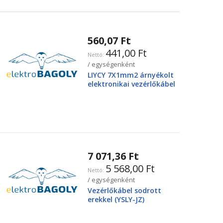
560,07 Ft
441,00 Ft
/ egységenként
LIYCY 7X1mm2 árnyékolt
elektronikai vezérlőkábel
7 071,36 Ft
5 568,00 Ft
/ egységenként
Vezérlőkábel sodrott
erekkel (YSLY-JZ)
4X25mm2 0.6/1kV, fekete
YSLY-JZ4G25BK