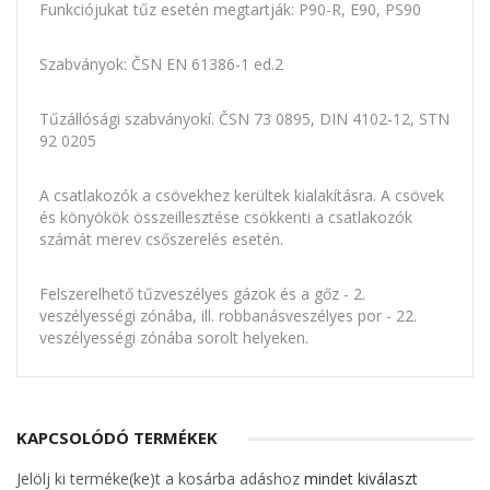
Funkciójukat tűz esetén megtartják: P90-R, E90, PS90
Szabványok: ČSN EN 61386-1 ed.2
Tűzállósági szabványokí. ČSN 73 0895, DIN 4102-12, STN
92 0205
A csatlakozók a csövekhez kerültek kialakításra. A csövek
és könyökök összeillesztése csökkenti a csatlakozók
számát merev csőszerelés esetén.
Felszerelhető tűzveszélyes gázok és a gőz - 2.
veszélyességi zónába, ill. robbanásveszélyes por - 22.
veszélyességi zónába sorolt helyeken.
KAPCSOLÓDÓ TERMÉKEK
Jelölj ki terméke(ke)t a kosárba adáshoz
mindet kiválaszt