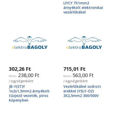
LIYCY 7X1mm2
árnyékolt elektronikai
vezérlőkábel
302,26 Ft
715,01 Ft
238,00 Ft
563,00 Ft
/ egységenként
/ egységenként
JB-Y(ST)Y
Vezérlőkábel sodrott
1x2x1,5mm2.árnyékolt
erekkel (YSLY-OZ)
tűzjező vezeték, piros
3X2,5mm2 300/500V
köpenyben