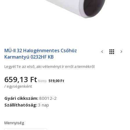
Ugrás
a
MÜ-II 32 Halogénmentes Csőhöz
képgaléria
Karmantyú 0232HF KB
elejére
Legyél Te az első, aki véleményt ír erről a termékről
659,13 Ft
519,00 Ft
/ egységenként
Gyári cikkszám
80012-2
Szállíthatóság
3 nap
Mennyiség