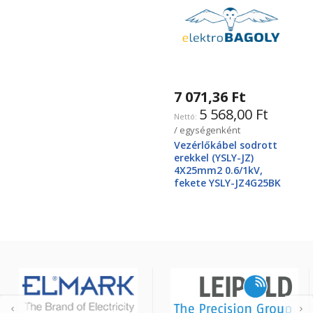
7 071,36 Ft
5 568,00 Ft
/ egységenként
Vezérlőkábel sodrott
erekkel (YSLY-JZ)
4X25mm2 0.6/1kV,
fekete YSLY-JZ4G25BK