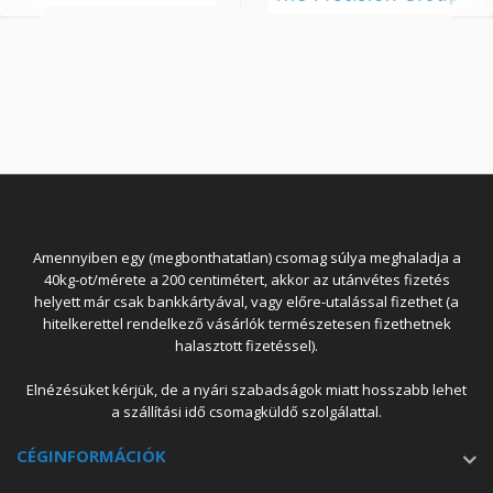
Amennyiben egy (megbonthatatlan) csomag súlya meghaladja a
40kg-ot/mérete a 200 centimétert, akkor az utánvétes fizetés
helyett már csak bankkártyával, vagy előre-utalással fizethet (a
hitelkerettel rendelkező vásárlók természetesen fizethetnek
halasztott fizetéssel).
Elnézésüket kérjük, de a nyári szabadságok miatt hosszabb lehet
a szállítási idő csomagküldő szolgálattal.
CÉGINFORMÁCIÓK