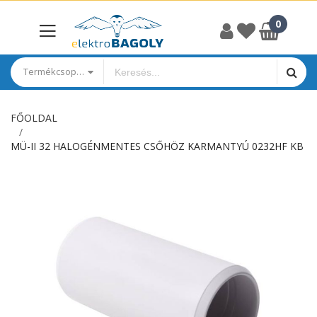
Termékcsoportok
FŐOLDAL
MÜ-II 32 HALOGÉNMENTES CSŐHÖZ KARMANTYÚ 0232HF KB
Ugrás
a
képgaléria
végére