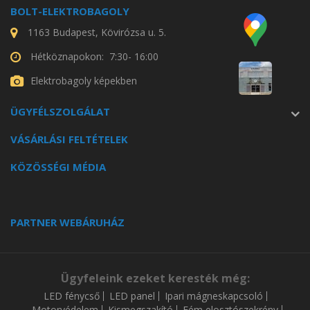
BOLT-ELEKTROBAGOLY
1163 Budapest, Kövirózsa u. 5.
Hétköznapokon: 7:30- 16:00
Elektrobagoly képekben
ÜGYFÉLSZOLGÁLAT
VÁSÁRLÁSI FELTÉTELEK
KÖZÖSSÉGI MÉDIA
PARTNER WEBÁRUHÁZ
Ügyfeleink ezeket keresték még:
LED fénycső
LED panel
Ipari mágneskapcsoló
Motorvédelem
Kismegszakító
Fém elosztószekrény