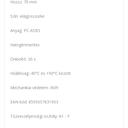
Hossz: 70 mm
Szín: világosszürke
Anyag: PC-ASBS
Halogénmentes
Önkioltó: 30 s
Hőállóság:-45°C és +90°C között
Mechanikai védelem: IK09
EAN-kód: 8595057631953
Tűzveszélyességi osztály: A1 - F