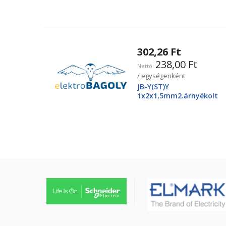
302,26 Ft
238,00 Ft
/ egységenként
JB-Y(ST)Y
1x2x1,5mm2.árnyékolt
tűzjező vezeték, piros
köpenyben