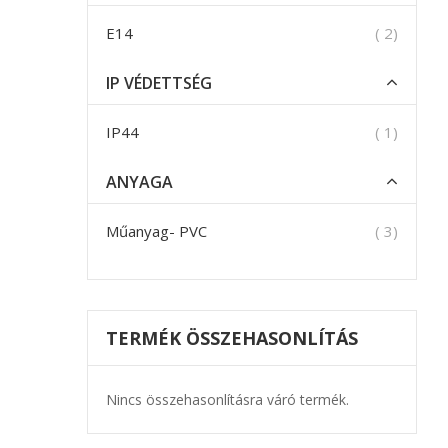
termék
E14
2
IP VÉDETTSÉG
termék
IP44
1
ANYAGA
termék
Műanyag- PVC
3
TERMÉK ÖSSZEHASONLÍTÁS
Nincs összehasonlításra váró termék.