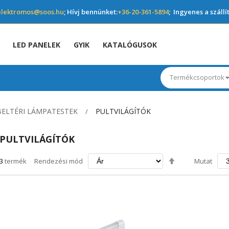
elektromos@soos.hu
; Hívj bennünket:
+36-20-361-5894
; Ingyenes a szállí
LED PANELEK
GYIK
KATALÓGUSOK
Termékcsoportok
BELTÉRI LÁMPATESTEK
PULTVILÁGÍTÓK
PULTVILÁGÍTÓK
Csökkenő
3
termék
Rendezési mód
Mutat
irány
beállítása