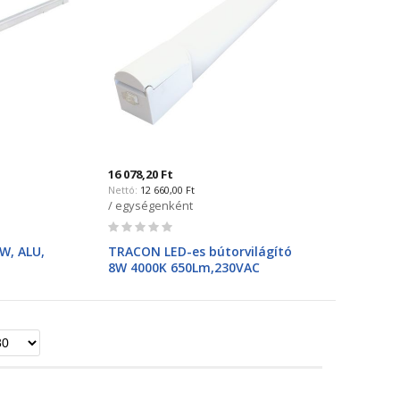
16 078,20 Ft
12 660,00 Ft
/ egységenként
Rating:
0%
W, ALU,
TRACON LED-es bútorvilágító
8W 4000K 650Lm,230VAC