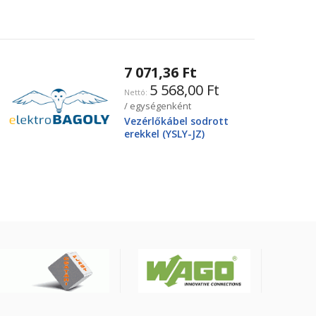
7 071,36 Ft
5 568,00 Ft
/ egységenként
Vezérlőkábel sodrott
erekkel (YSLY-JZ)
4X25mm2 0.6/1kV, fekete
YSLY-JZ4G25BK