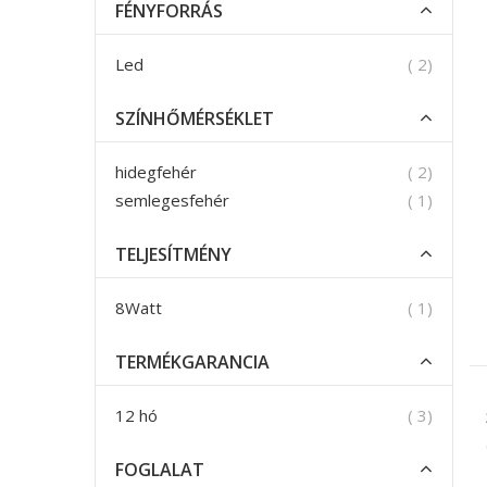
FÉNYFORRÁS
termék
Led
2
SZÍNHŐMÉRSÉKLET
termék
hidegfehér
2
termék
semlegesfehér
1
TELJESÍTMÉNY
termék
8Watt
1
TERMÉKGARANCIA
termék
12 hó
3
FOGLALAT