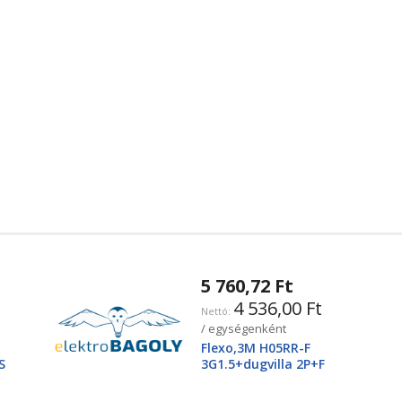
5 760,72 Ft
4 536,00 Ft
/ egységenként
Flexo,3M H05RR-F
S
3G1.5+dugvilla 2P+F