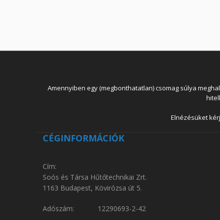
Amennyiben egy (megbonthatatlan) csomag súlya meghaladja
hite
Elnézésüket kérj
CÉGINFORMÁCIÓK
Cím:
Soós és Társa Hűtőtechnikai Zrt.
1163 Budapest, Kövirózsa út 5.
Adószám: 12290693-2-42