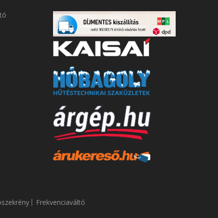
tó
ószekrény
Frekvenciaváltó