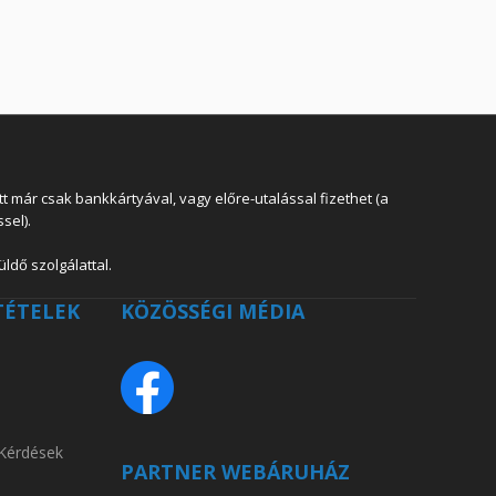
 már csak bankkártyával, vagy előre-utalással fizethet (a
sel).
ldő szolgálattal.
TÉTELEK
KÖZÖSSÉGI MÉDIA
 Kérdések
PARTNER WEBÁRUHÁZ