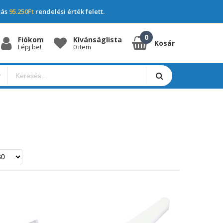
tás
95.250Ft
rendelési érték felett.
Fiókom
Kívánságlista
Kosár
Lépj be!
0 item