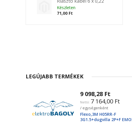
Riasztó kábel 6 x 0,22
Készleten
71,00 Ft
LEGÚJABB TERMÉKEK
9 098,28 Ft
7 164,00 Ft
/ egységenként
Flexo,3M H05RR-F
3G1.5+dugvilla 2P+F EMO
2425250220