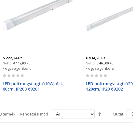
5 222,24 Ft
6 934,20 Ft
4 112,00 Ft
5 460,00 Ft
/ egységenként
/ egységenként
Rating:
Rating:
0%
0%
LED pultmegvilágító10W, ALU,
LED pultmegvilágító20
60cm, IP200 69201
120cm, IP20 69202
Csökkenő
3
termék
Rendezési mód
Mutat
irány
beállítása