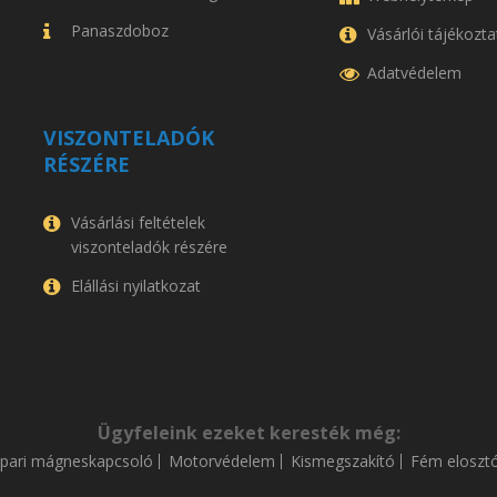
Panaszdoboz
Vásárlói tájékozta
Adatvédelem
VISZONTELADÓK
RÉSZÉRE
Vásárlási feltételek
viszonteladók részére
Elállási nyilatkozat
Ügyfeleink ezeket keresték még:
Ipari mágneskapcsoló
Motorvédelem
Kismegszakító
Fém eloszt