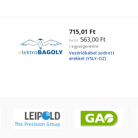
715,01 Ft
563,00 Ft
/ egységenként
Vezérlőkábel sodrott
erekkel (YSLY-OZ)
3X2,5mm2 300/500V