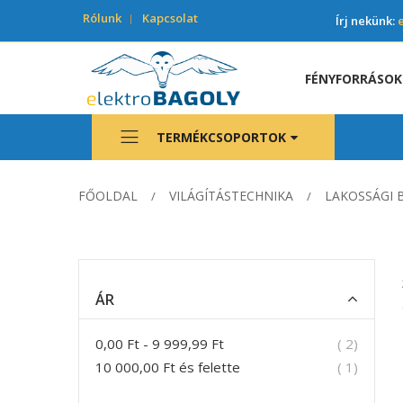
Rólunk
Kapcsolat
Írj nekünk:
FÉNYFORRÁSOK
TERMÉKCSOPORTOK
FŐOLDAL
VILÁGÍTÁSTECHNIKA
LAKOSSÁGI 
ÁR
termék
0,00 Ft
-
9 999,99 Ft
2
termék
10 000,00 Ft
és felette
1