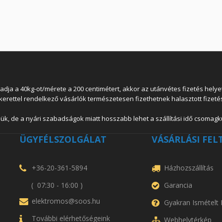
 a 40kg-ot/mérete a 200 centimétert, akkor az utánvétes fizetés helyett
lkerettel rendelkező vásárlók természetesen fizethetnek halasztott fizetés
ük, de a nyári szabadságok miatt hosszabb lehet a szállítási idő csomagkü
ÜGYFÉLSZOLGÁLAT
VÁSÁRLÁSI FEL
+36-20-361-5894
Házhozszállítás
( 07:30 - 16:00 )
Garancia
elektromos@soos.hu
Gyakran Ismételt
További elérhetőségeink
Webhelytérkép