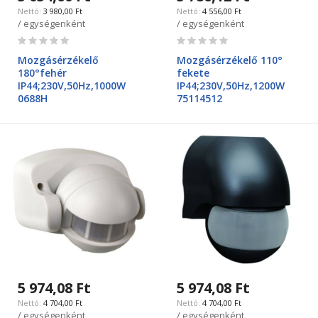
3 980,00 Ft
4 556,00 Ft
/ egységenként
/ egységenként
Rating:
Rating:
0%
0%
Mozgásérzékelő
Mozgásérzékelő 110°
180°fehér
fekete
IP44;230V,50Hz,1000W
IP44;230V,50Hz,1200W
0688H
75114512
5 974,08 Ft
5 974,08 Ft
4 704,00 Ft
4 704,00 Ft
/ egységenként
/ egységenként