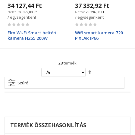
34 127,44 Ft
37 332,92 Ft
26 872,00 Ft
29 396,00 Ft
/ egységenként
/ egységenként
Rating:
Rating:
0%
0%
Elm Wi-Fi Smart beltéri
Wifi smart kamera 720
kamera H265 200W
PIXLAR IP66
28
termék
Csökkenő
irány
beállítása
Szűrő
TERMÉK ÖSSZEHASONLÍTÁS