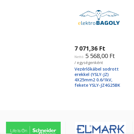
7 071,36 Ft
5 568,00 Ft
/ egységenként
Vezérlőkábel sodrott
erekkel (YSLY-JZ)
4X25mm2 0.6/1kV,
fekete YSLY-JZ4G25BK