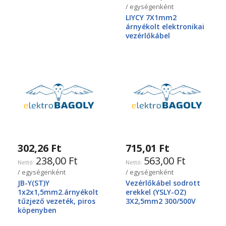
/ egységenként
LIYCY 7X1mm2
árnyékolt elektronikai
vezérlőkábel
302,26 Ft
715,01 Ft
238,00 Ft
563,00 Ft
/ egységenként
/ egységenként
JB-Y(ST)Y
Vezérlőkábel sodrott
1x2x1,5mm2.árnyékolt
erekkel (YSLY-OZ)
tűzjező vezeték, piros
3X2,5mm2 300/500V
köpenyben