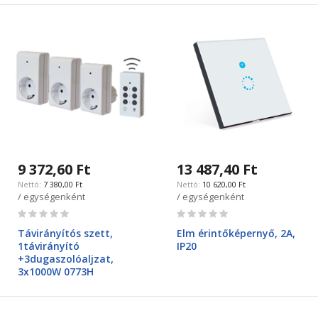
9 372,60 Ft
13 487,40 Ft
7 380,00 Ft
10 620,00 Ft
/ egységenként
/ egységenként
Rating:
Rating:
0%
0%
Távirányítós szett,
Elm érintőképernyő, 2A,
1távirányító
IP20
+3dugaszolóaljzat,
3x1000W 0773H