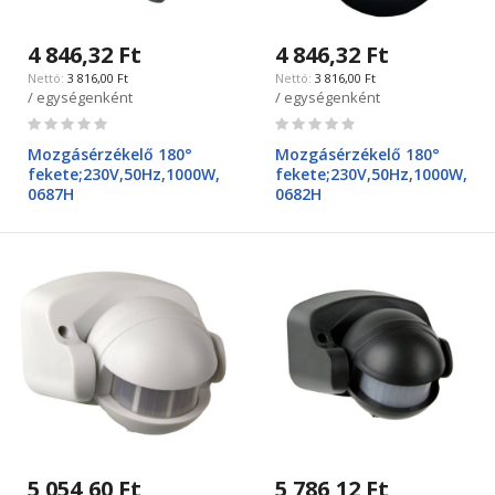
4 846,32 Ft
4 846,32 Ft
3 816,00 Ft
3 816,00 Ft
/ egységenként
/ egységenként
Rating:
Rating:
0%
0%
Mozgásérzékelő 180°
Mozgásérzékelő 180°
fekete;230V,50Hz,1000W,
fekete;230V,50Hz,1000W,
0687H
0682H
5 054,60 Ft
5 786,12 Ft