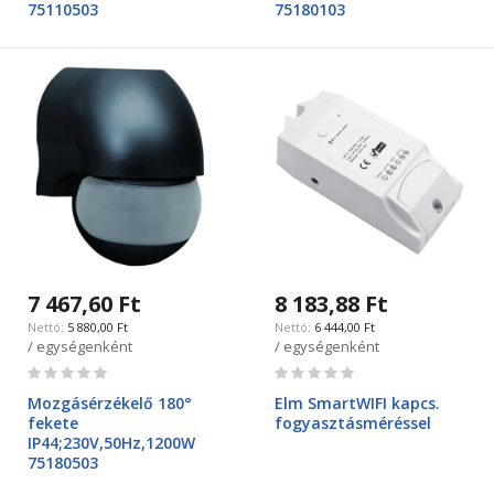
75110503
75180103
7 467,60 Ft
8 183,88 Ft
5 880,00 Ft
6 444,00 Ft
/ egységenként
/ egységenként
Rating:
Rating:
0%
0%
Mozgásérzékelő 180°
Elm SmartWIFI kapcs.
fekete
fogyasztásméréssel
IP44;230V,50Hz,1200W
75180503