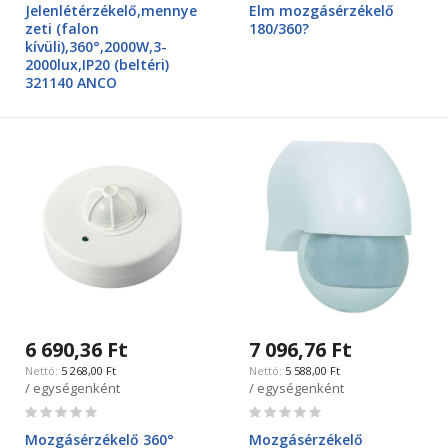
Jelenlétérzékelő,mennye
Elm mozgásérzékelő
zeti (falon
180/360?
kívüli),360°,2000W,3-
2000lux,IP20 (beltéri)
321140 ANCO
6 690,36 Ft
7 096,76 Ft
5 268,00 Ft
5 588,00 Ft
/ egységenként
/ egységenként
Rating:
Rating:
0%
0%
Mozgásérzékelő 360°
Mozgásérzékelő