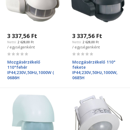
3 337,56 Ft
3 337,56 Ft
2 628,00 Ft
2 628,00 Ft
/ egységenként
/ egységenként
Rating:
Rating:
0%
0%
Mozgásérzékelő
Mozgásérzékelő 110°
110°fehér
fekete
IP44;230V,50Hz,1000W (
IP44;230V,50Hz,1000W,
0686H
0685H