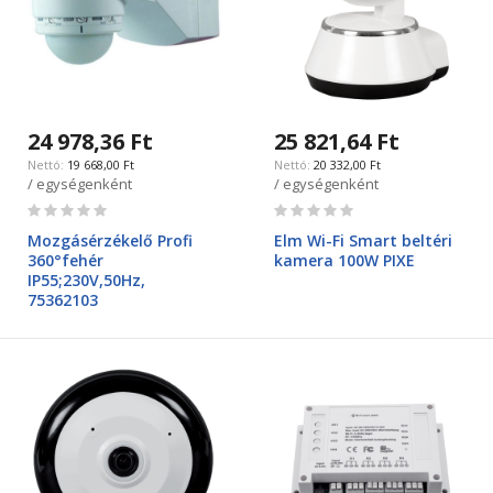
24 978,36 Ft
25 821,64 Ft
19 668,00 Ft
20 332,00 Ft
/ egységenként
/ egységenként
Rating:
Rating:
0%
0%
Mozgásérzékelő Profi
Elm Wi-Fi Smart beltéri
360°fehér
kamera 100W PIXE
IP55;230V,50Hz,
75362103