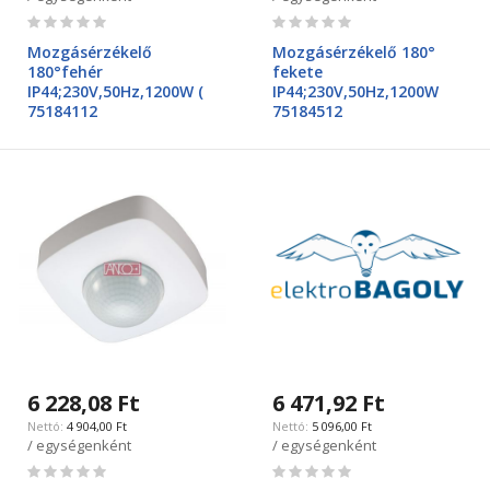
Rating:
Rating:
0%
0%
Mozgásérzékelő
Mozgásérzékelő 180°
180°fehér
fekete
IP44;230V,50Hz,1200W (
IP44;230V,50Hz,1200W
75184112
75184512
6 228,08 Ft
6 471,92 Ft
4 904,00 Ft
5 096,00 Ft
/ egységenként
/ egységenként
Rating:
Rating:
0%
0%