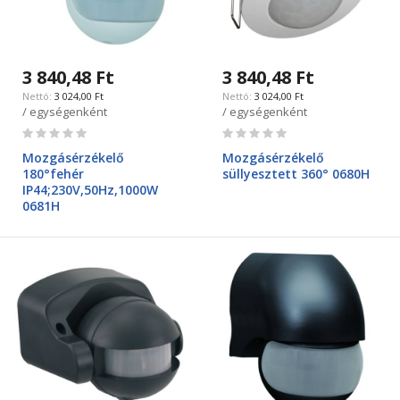
3 840,48 Ft
3 840,48 Ft
3 024,00 Ft
3 024,00 Ft
/ egységenként
/ egységenként
Rating:
Rating:
0%
0%
Mozgásérzékelő
Mozgásérzékelő
180°fehér
süllyesztett 360° 0680H
IP44;230V,50Hz,1000W
0681H