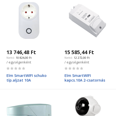
13 746,48 Ft
15 585,44 Ft
10 824,00 Ft
12 272,00 Ft
/ egységenként
/ egységenként
Rating:
Rating:
0%
0%
Elm SmartWIFI schuko
Elm SmartWIFI
típ.aljzat 10A
kapcs.10A 2-csatornás