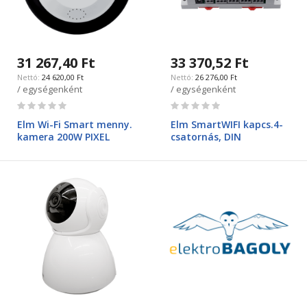
31 267,40 Ft
33 370,52 Ft
24 620,00 Ft
26 276,00 Ft
/ egységenként
/ egységenként
Rating:
Rating:
0%
0%
Elm Wi-Fi Smart menny.
Elm SmartWIFI kapcs.4-
kamera 200W PIXEL
csatornás, DIN