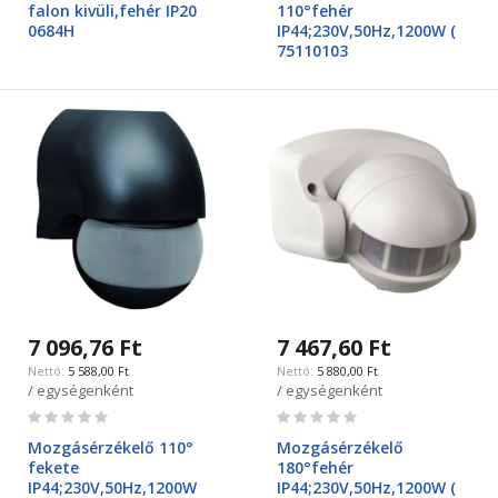
falon kivüli,fehér IP20
110°fehér
0684H
IP44;230V,50Hz,1200W (
75110103
7 096,76 Ft
7 467,60 Ft
5 588,00 Ft
5 880,00 Ft
/ egységenként
/ egységenként
Rating:
Rating:
0%
0%
Mozgásérzékelő 110°
Mozgásérzékelő
fekete
180°fehér
IP44;230V,50Hz,1200W
IP44;230V,50Hz,1200W (