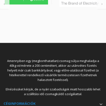
Amennyiben egy (megbonthatatlan) csomag súlya meghaladja a
40kg-ot/mérete a 200 centimétert, akkor az utánvétes fizetés
helyett már csak bankkártyával, vagy előre-utalással fizethet (a
hitelkerettel rendelkező vásárlók természetesen fizethetnek
halasztott fizetéssel).
Elnézésüket kérjük, de a nyári szabadságok miatt hosszabb lehet
a szállítási idő csomagküldő szolgálattal.
CÉGINFORMÁCIÓK