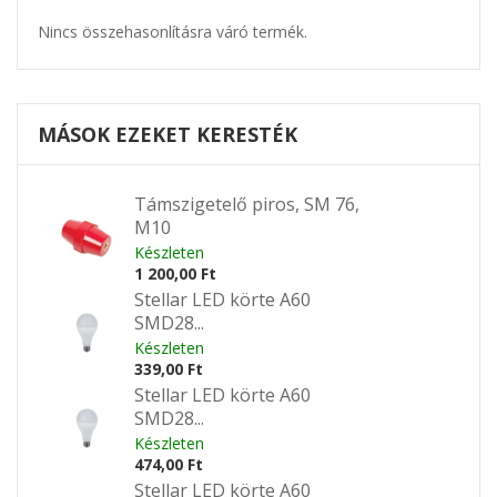
Nincs összehasonlításra váró termék.
MÁSOK EZEKET KERESTÉK
Támszigetelő piros, SM 76,
M10
Készleten
1 200,00 Ft
Stellar LED körte A60
SMD28...
Készleten
339,00 Ft
Stellar LED körte A60
SMD28...
Készleten
474,00 Ft
Stellar LED körte A60