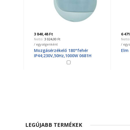
3 840,48 Ft
6 471,9
3 024,00 Ft
5 
/ egységenként
/ egysé
Mozgásérzékelő 180°fehér
Elm m
80103
IP44;230V,50Hz,1000W 0681H
LEGÚJABB TERMÉKEK