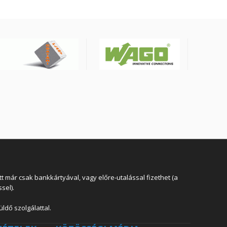
 már csak bankkártyával, vagy előre-utalással fizethet (a
sel).
ldő szolgálattal.