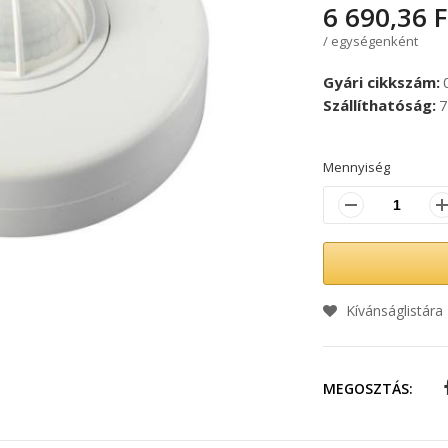
6 690,36 F
/ egységenként
Gyári cikkszám
Szállíthatóság
7
Mennyiség
Kívánságlistára
MEGOSZTÁS: