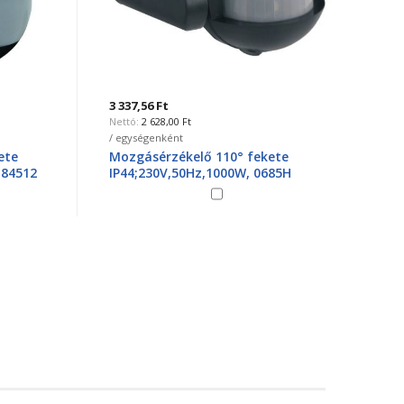
3 337,56 Ft
7 467,6
2 628,00 Ft
5
/ egységenként
/ egysé
e
Mozgásérzékelő 110° fekete
Mozgá
4512
IP44;230V,50Hz,1000W, 0685H
IP44;