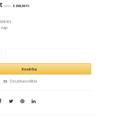
t
5 268,00 Ft
0684H
 nap
Kosárba
Összehasonlítás