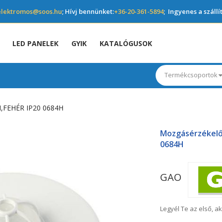
elektromos@soos.hu
; Hívj bennünket:
+36-20-361-5894
; Ingyenes a szállí
LED PANELEK
GYIK
KATALÓGUSOK
Termékcsoportok
,FEHÉR IP20 0684H
Mozgásérzékelő 
0684H
GAO
Legyél Te az első, ak