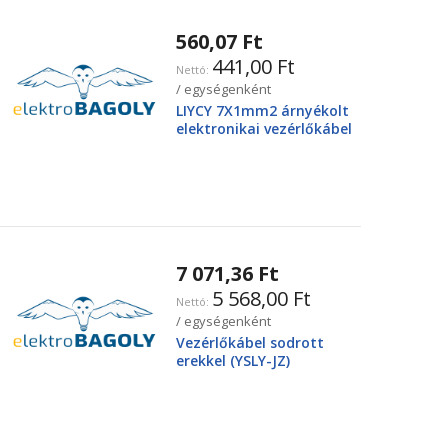
560,07 Ft
441,00 Ft
/ egységenként
LIYCY 7X1mm2 árnyékolt
elektronikai vezérlőkábel
7 071,36 Ft
5 568,00 Ft
/ egységenként
Vezérlőkábel sodrott
erekkel (YSLY-JZ)
4X25mm2 0.6/1kV, fekete
YSLY-JZ4G25BK