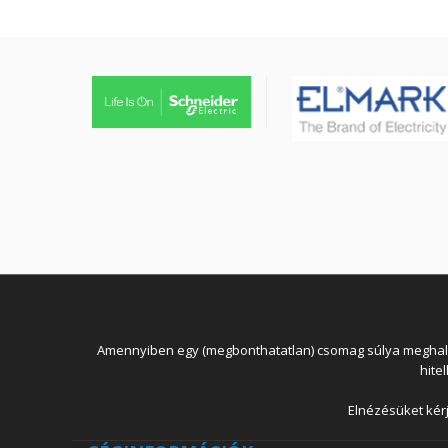
Amennyiben egy (megbonthatatlan) csomag súlya meghaladja
hite
Elnézésüket kérj