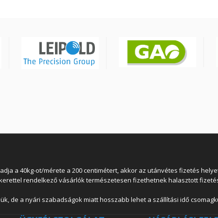
 a 40kg-ot/mérete a 200 centimétert, akkor az utánvétes fizetés helyett
lkerettel rendelkező vásárlók természetesen fizethetnek halasztott fizetés
ük, de a nyári szabadságok miatt hosszabb lehet a szállítási idő csomagkü