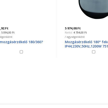
2 Ft
5 974,08 Ft
096,00 Ft
4 704,00 Ft
genként
/ egységenként
ozgásérzékelő 180/360?
Mozgásérzékelő 180° feket
IP44;230V,50Hz,1200W 7518