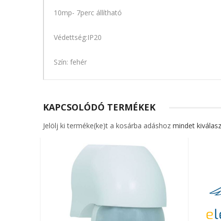
10mp- 7perc állítható
Védettség:IP20
Szín: fehér
KAPCSOLÓDÓ TERMÉKEK
Jelölj ki terméke(ke)t a kosárba adáshoz
mindet kiválasz