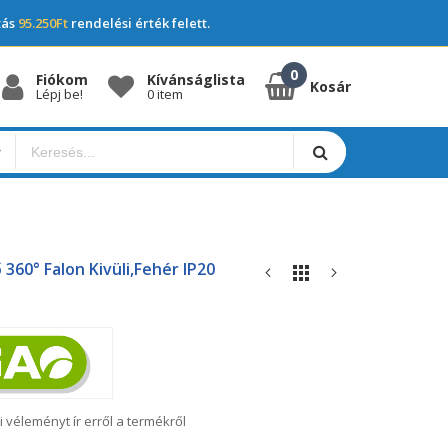
tás
95.250Ft
rendelési érték felett.
Fiókom
Kívánságlista
Kosár
Lépj be!
0 item
360° Falon Kivüli,fehér IP20
i véleményt ír erről a termékről