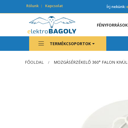
Rólunk
Kapcsolat
Írj nekünk:
FÉNYFORRÁSOK
TERMÉKCSOPORTOK
FŐOLDAL
MOZGÁSÉRZÉKELŐ 360° FALON KIVÜLI
Ugrás
a
képgaléria
végére