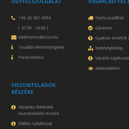
ÜGYFÉLSZOLGÁLAT
VÁSÁRLÁSI FEL
+36-20-361-5894
Házhozszállítás
( 07:30 - 16:00 )
Garancia
elektromos@soos.hu
Gyakran Ismételt
További elérhetőségeink
Webhelytérkép
Panaszdoboz
Vásárlói tájékozta
Adatvédelem
VISZONTELADÓK
RÉSZÉRE
Vásárlási feltételek
viszonteladók részére
Elállási nyilatkozat