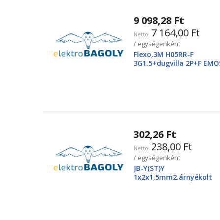
9 098,28 Ft
7 164,00 Ft
/ egységenként
Flexo,3M H05RR-F
3G1.5+dugvilla 2P+F EMO
2425250220
302,26 Ft
238,00 Ft
/ egységenként
JB-Y(ST)Y
1x2x1,5mm2.árnyékolt
tűzjező vezeték, piros
köpenyben