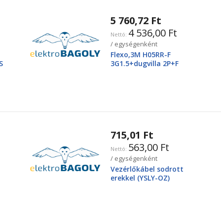
5 760,72 Ft
4 536,00 Ft
/ egységenként
Flexo,3M H05RR-F
S
3G1.5+dugvilla 2P+F
715,01 Ft
563,00 Ft
/ egységenként
Vezérlőkábel sodrott
erekkel (YSLY-OZ)
3X2,5mm2 300/500V