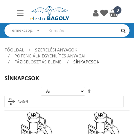
Termékcsoportok
FŐOLDAL
SZERELÉSI ANYAGOK
POTENCIÁLKIEGYENLÍTÉS ANYAGAI
FÁZISELOSZTÁS ELEMEI
SÍNKAPCSOK
SÍNKAPCSOK
Csökkenő
irány
beállítása
Szűrő