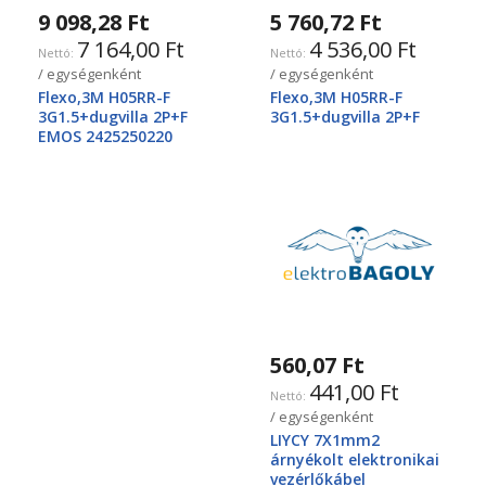
9 098,28 Ft
5 760,72 Ft
7 164,00 Ft
4 536,00 Ft
/ egységenként
/ egységenként
Flexo,3M H05RR-F
Flexo,3M H05RR-F
3G1.5+dugvilla 2P+F
3G1.5+dugvilla 2P+F
EMOS 2425250220
560,07 Ft
441,00 Ft
/ egységenként
LIYCY 7X1mm2
árnyékolt elektronikai
vezérlőkábel