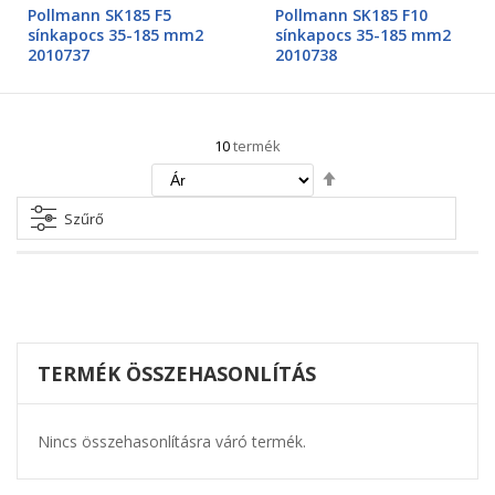
0%
0%
Pollmann SK185 F5
Pollmann SK185 F10
sínkapocs 35-185 mm2
sínkapocs 35-185 mm2
2010737
2010738
10
termék
Csökkenő
irány
beállítása
Szűrő
TERMÉK ÖSSZEHASONLÍTÁS
Nincs összehasonlításra váró termék.