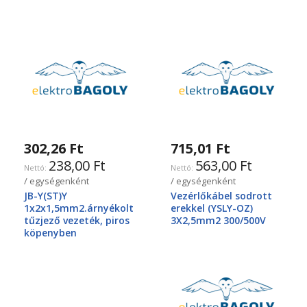
302,26 Ft
715,01 Ft
238,00 Ft
563,00 Ft
/ egységenként
/ egységenként
JB-Y(ST)Y
Vezérlőkábel sodrott
1x2x1,5mm2.árnyékolt
erekkel (YSLY-OZ)
tűzjező vezeték, piros
3X2,5mm2 300/500V
köpenyben