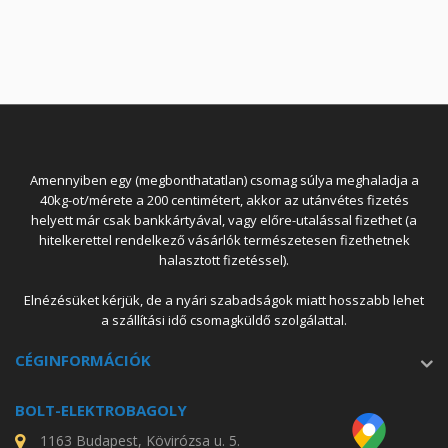
Amennyiben egy (megbonthatatlan) csomag súlya meghaladja a
40kg-ot/mérete a 200 centimétert, akkor az utánvétes fizetés
helyett már csak bankkártyával, vagy előre-utalással fizethet (a
hitelkerettel rendelkező vásárlók természetesen fizethetnek
halasztott fizetéssel).
Elnézésüket kérjük, de a nyári szabadságok miatt hosszabb lehet
a szállítási idő csomagküldő szolgálattal.
CÉGINFORMÁCIÓK
BOLT-ELEKTROBAGOLY
1163 Budapest, Kövirózsa u. 5.