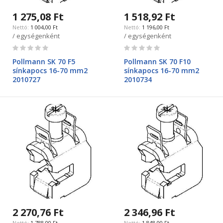
1 275,08 Ft
1 518,92 Ft
1 004,00 Ft
1 196,00 Ft
/ egységenként
/ egységenként
Rating:
Rating:
0%
0%
Pollmann SK 70 F5
Pollmann SK 70 F10
sínkapocs 16-70 mm2
sínkapocs 16-70 mm2
2010727
2010734
2 270,76 Ft
2 346,96 Ft
1 788,00 Ft
1 848,00 Ft