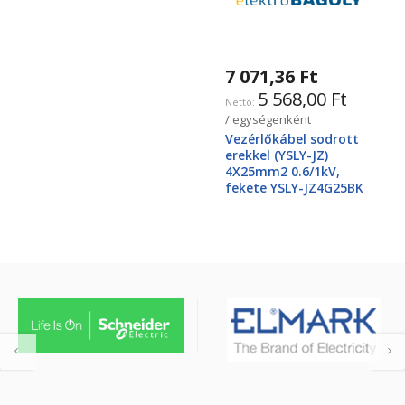
7 071,36 Ft
5 568,00 Ft
/ egységenként
Vezérlőkábel sodrott
erekkel (YSLY-JZ)
4X25mm2 0.6/1kV,
fekete YSLY-JZ4G25BK