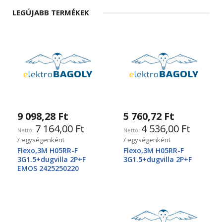
LEGÚJABB TERMÉKEK
9 098,28 Ft
5 760,72 Ft
7 164,00 Ft
4 536,00 Ft
/ egységenként
/ egységenként
Flexo,3M H05RR-F
Flexo,3M H05RR-F
3G1.5+dugvilla 2P+F
3G1.5+dugvilla 2P+F
EMOS 2425250220