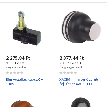
2 275,84 Ft
2 377,44 Ft
1 792,00 Ft
1 872,00 Ft
/ egységenként
/ egységenként
Rating:
Rating:
0%
0%
Elm végállás.kapcs.CM-
XACB9111 nyomógomb
1305
fej. fehér XACB9111