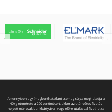
Amennyiben egy (megbonthatatlan) csomag súlya meghaladja a
40kg-ot/mérete a 200 centimétert, akkor az utánvétes fizetés
helyett már csak bankkártyával, vagy előre-utalással fizethet (a