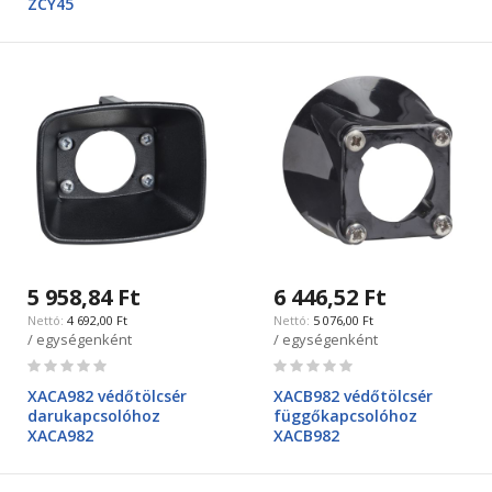
ZCY45
5 958,84 Ft
6 446,52 Ft
4 692,00 Ft
5 076,00 Ft
/ egységenként
/ egységenként
Rating:
Rating:
0%
0%
XACA982 védőtölcsér
XACB982 védőtölcsér
darukapcsolóhoz
függőkapcsolóhoz
XACA982
XACB982