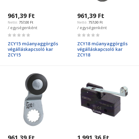
961,39 Ft
961,39 Ft
757,00 Ft
757,00 Ft
/ egységenként
/ egységenként
Rating:
Rating:
0%
0%
ZCY15 műanyaggörgős
ZCY18 műanyaggörgős
végálláskapcsoló kar
végálláskapcsoló kar
ZCY15
ZCY18
961,39 Ft
1 991,36 Ft