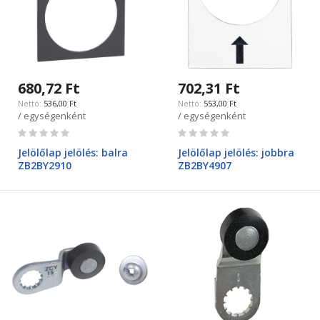
680,72 Ft
702,31 Ft
536,00 Ft
553,00 Ft
/ egységenként
/ egységenként
Rating:
Rating:
0%
0%
Jelölőlap jelölés: balra
Jelölőlap jelölés: jobbra
ZB2BY2910
ZB2BY4907