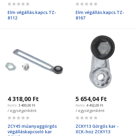
Rating:
Rating:
0%
0%
Elm végállás.kapcs.TZ-
Elm végállás.kapcs.TZ-
8112
8167
4 318,00 Ft
5 654,04 Ft
3 400,00 Ft
4 452,00 Ft
/ egységenként
/ egységenként
Rating:
Rating:
0%
0%
ZCY45 műanyaggörgős
ZCKY13 Görgős kar -
végálláskapcsoló kar
XCK-hoz ZCKY13