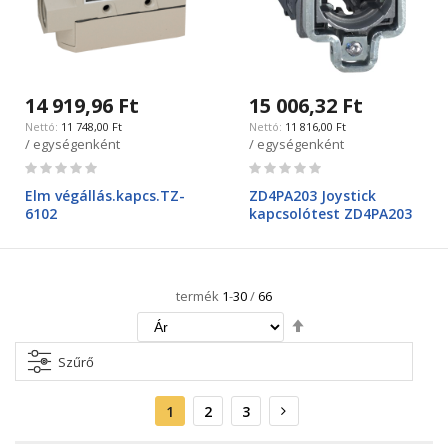
14 919,96 Ft
15 006,32 Ft
11 748,00 Ft
11 816,00 Ft
/ egységenként
/ egységenként
Rating:
Rating:
0%
0%
Elm végállás.kapcs.TZ-
ZD4PA203 Joystick
6102
kapcsolótest ZD4PA203
termék
1
-
30
/
66
Csökkenő
irány
beállítása
Szűrő
Oldal
Aktuális
Oldal
Oldal
Oldal
Következő
1
2
3
oldal