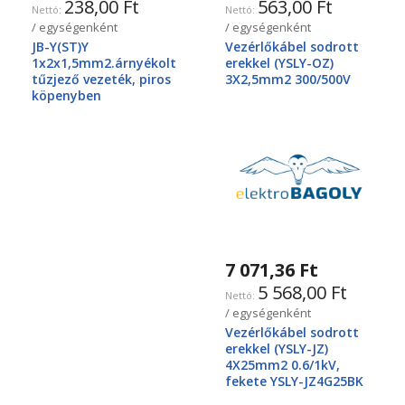
238,00 Ft
563,00 Ft
/ egységenként
/ egységenként
JB-Y(ST)Y
Vezérlőkábel sodrott
1x2x1,5mm2.árnyékolt
erekkel (YSLY-OZ)
tűzjező vezeték, piros
3X2,5mm2 300/500V
köpenyben
7 071,36 Ft
5 568,00 Ft
/ egységenként
Vezérlőkábel sodrott
erekkel (YSLY-JZ)
4X25mm2 0.6/1kV,
fekete YSLY-JZ4G25BK