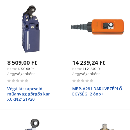
8 509,00 Ft
14 239,24 Ft
6 700,00 Ft
11 212,00 Ft
/ egységenként
/ egységenként
Rating:
Rating:
0%
0%
Végálláskapcsoló
MBP-A281 DARUVEZÉRLŐ
műanyag görgős kar
EGYSÉG. 2 óno+
XCKN2121P20