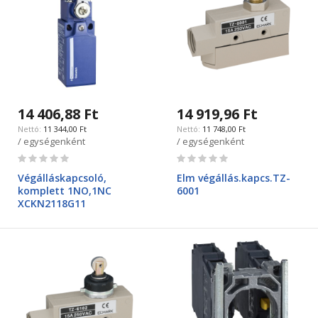
14 406,88 Ft
14 919,96 Ft
11 344,00 Ft
11 748,00 Ft
/ egységenként
/ egységenként
Rating:
Rating:
0%
0%
Végálláskapcsoló,
Elm végállás.kapcs.TZ-
komplett 1NO,1NC
6001
XCKN2118G11