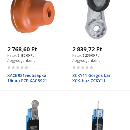
2 768,60 Ft
2 839,72 Ft
2 180,00 Ft
2 236,00 Ft
/ egységenként
/ egységenként
Rating:
Rating:
0%
0%
XACB921védősapka
ZCKY11 Görgős kar -
16mm PCP XACB921
XCK-hoz ZCKY11