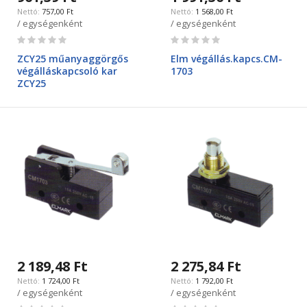
757,00 Ft
1 568,00 Ft
/ egységenként
/ egységenként
Rating:
Rating:
0%
0%
ZCY25 műanyaggörgős
Elm végállás.kapcs.CM-
végálláskapcsoló kar
1703
ZCY25
2 189,48 Ft
2 275,84 Ft
1 724,00 Ft
1 792,00 Ft
/ egységenként
/ egységenként
Rating:
Rating: