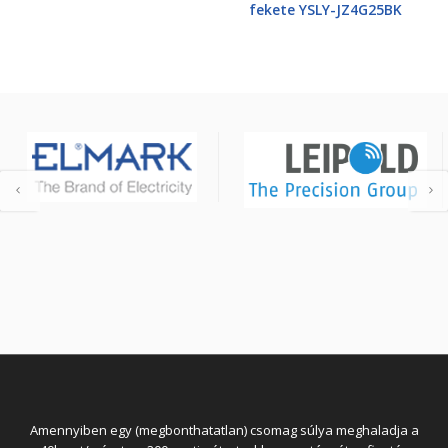
fekete YSLY-JZ4G25BK
Amennyiben egy (megbonthatatlan) csomag súlya meghaladja a