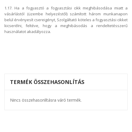
1.17. Ha a fogyasztó a fogyasztási cikk meghibásodása miatt a
vásárlástól (üzembe helyezéstől) számított három munkanapon
belül érvényesít csereigényt, Szolgáltató köteles a fogyasztási cikket
kicserélni, feltéve, hogy a meghibásodás a rendeltetésszerű
használatot akadályozza.
TERMÉK ÖSSZEHASONLÍTÁS
Nincs összehasonlításra váró termék.