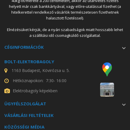
40kg-ot/mérete a 200 centimétert, akkor az utánvétes fizetés
helyett már csak bankkártyával, vagy előre-utalással fizethet (a
hitelkerettel rendelkező vásárlók természetesen fizethetnek
halasztott fizetéssel).
Elnézésüket kérjük, de a nyári szabadságok miatt hosszabb lehet
a szállítási idő csomagküldő szolgálattal.
CÉGINFORMÁCIÓK
BOLT-ELEKTROBAGOLY
1163 Budapest, Kövirózsa u. 5.
Hétköznapokon: 7:30- 16:00
Elektrobagoly képekben
ÜGYFÉLSZOLGÁLAT
VÁSÁRLÁSI FELTÉTELEK
KÖZÖSSÉGI MÉDIA