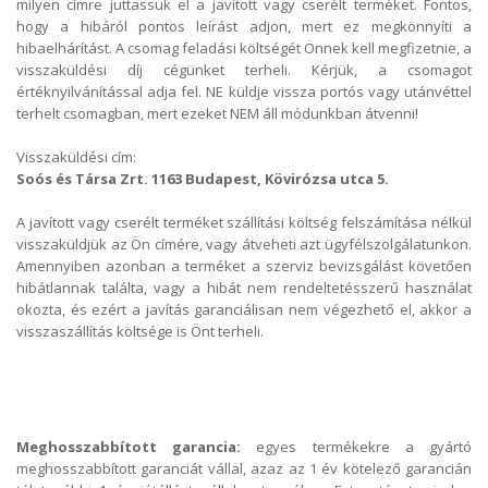
milyen címre juttassuk el a javított vagy cserélt terméket. Fontos,
hogy a hibáról pontos leírást adjon, mert ez megkönnyíti a
hibaelhárítást. A csomag feladási költségét Önnek kell megfizetnie, a
visszaküldési díj cégünket terheli. Kérjük, a csomagot
értéknyilvánítással adja fel. NE küldje vissza portós vagy utánvéttel
terhelt csomagban, mert ezeket NEM áll módunkban átvenni!
Visszaküldési cím:
Soós és Társa Zrt. 1163 Budapest, Kövirózsa utca 5.
A javított vagy cserélt terméket szállítási költség felszámítása nélkül
visszaküldjük az Ön címére, vagy átveheti azt ügyfélszolgálatunkon.
Amennyiben azonban a terméket a szerviz bevizsgálást követően
hibátlannak találta, vagy a hibát nem rendeltetésszerű használat
okozta, és ezért a javítás garanciálisan nem végezhető el, akkor a
visszaszállítás költsége is Önt terheli.
Meghosszabbított garancia:
egyes termékekre a gyártó
meghosszabbított garanciát vállal, azaz az 1 év kötelező garancián