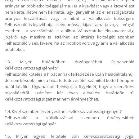
aránytalan többletköltséggel járna. Ha a kijavítást vagy a kicserélést
nem kérte, illetve nem kérhette, úgy igényelheti az ellenszolgáltatás
arányos leszállítását vagy a hibát a vállalkozás költségére
Felhasználó is kijavíthatja, illetve mással kijavíttathatja vagy – végső
esetben – a szerződéstől is elállhat. Választott kellékszavatossági
jogáról egy másikra is áttérhet, az áttérés költségét azonban
Felhasználó viseli, kivéve, ha az indokolt volt, vagy arra a vállalkozás
adott okot.
1.3. Milyen határidőben érvényesítheti Felhasználó
kellékszavatossági igényét?
Felhasználó köteles a hibát annak felfedezése után haladéktalanul,
de nem később, mint a hiba felfedezésétől számított kettő hónapon
belül közölni. Ugyanakkor felhívjuk a figyelmét, hogy a szerződés
teljesítésétől számított két éves elévülési határidőn túl
kellékszavatossági jogait már nem érvényesítheti.
1.4. Kivel szemben érvényesítheti kellékszavatossági igényét?
Felhasználó a vállalkozással szemben érvényesítheti
kellékszavatossági igényét.
1.5. Milyen egyéb feltétele van kellékszavatossági jogai