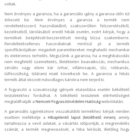
voltak.
Nem érvényes a garancia, ha a garanciális igény a garancia időn túl
érkezett be. Nem érvényes a garancia a termék nem
rendeltetésszerű használatából, szakszerűtlen felszereléséből,
kezeléséből, tárolásából eredő hibák esetén, ezért kérjük, hogy a
termékek beépítését-beszerelését mindig bízza szakemberre.
Rendeltetésellenes használatnak minősül pl. a termék
specifikációjában megadott paramétereket meghaladó mechanikai
és elektromos terhelés. Megszűnik a garancia, ha a meghibásodás
nem megfelelő üzemeltetés, illetéktelen beavatkozás, mechanikus
sérülés vagy elemi kár (vihar, villámcsapás, tűz, robbanás,
túlfeszültség, túláram) miatt következik be. A garancia a hibás
termék által okozott másodlagos károkra nem terjed ki.
A fogyasztó a szavatossági igények elutasítása esetén békéltető
testületekhez fordulhat. A békéltető testületek elérhetőségeit
megtalálhatják a
Nemzeti Fogyasztóvédelmi Hatóság
weboldalán.
A garanciális ügyintézésre visszaküldött termékhez kérjük minden
esetben mellékelje a
Hibajelentő lapot (letölthető innen)
, amely
tartalmazza a vevő adatait, a vásárlás időpontját, a megrendelés
számát, a termék megnevezését, a hiba leírását, illetőleg hogy