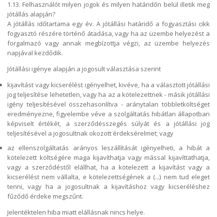
1.13. Felhasználót milyen jogok és milyen határidőn belül illetik meg
jótállás alapján?
A jótállás időtartama egy év. A jótállási határidő a fogyasztási cikk
fogyasztó részére történő átadása, vagy ha az üzembe helyezést a
forgalmazó vagy annak megbízottja végzi, az üzembe helyezés
napjával kezdődik.
Jótállási igénye alapján a jogosult választása szerint
kijavítást vagy kicserélést igényelhet, kivéve, ha a választott jótállási
jog teljesítése lehetetlen, vagy ha az a kötelezettnek - másik jótállási
igény teljesítésével összehasonlítva - aránytalan többletköltséget
eredményezne, figyelembe véve a szolgáltatás hibátlan állapotban
képviselt értékét, a szerződésszegés súlyát és a jótállási jog
teljesítésével a jogosultnak okozott érdeksérelmet; vagy
az ellenszolgáltatás arányos leszállítását igényelheti, a hibát a
kötelezett költségére maga kijavíthatja vagy mással kijavíttathatja,
vagy a szerződéstől elállhat, ha a kötelezett a kijavítást vagy a
kicserélést nem vállalta, e kötelezettségének a (...) nem tud eleget
tenni, vagy ha a jogosultnak a kijavításhoz vagy kicseréléshez
fűződő érdeke megszűnt.
Jelentéktelen hiba miatt elállásnak nincs helye.