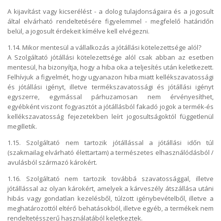
A kijavítást vagy kicserélést - a dolog tulajdonságaira és a jogosult
által elvárható rendeltetésére figyelemmel - megfelelő határidőn
belül, a jogosult érdekeit kímélve kell elvégezni.
1.14. Mikor mentesül a vállalkozás a jótállási kötelezettsége alól?
A Szolgáltató jótállási kötelezettsége alól csak abban az esetben
mentesül, ha bizonyítja, hogy a hiba oka a teljesítés után keletkezett.
Felhívjuk a figyelmét, hogy ugyanazon hiba miatt kellékszavatossági
és jótállási igényt, illetve termékszavatossági és jótállási igényt
egyszerre, egymással párhuzamosan nem érvényesíthet,
egyébként viszont fogyasztót a jótállásból fakadó jogok a termék-és
kellékszavatosság fejezetekben leírt jogosultságoktól függetlenül
megilletik.
1.15. Szolgáltató nem tartozik jótállással a jótállási időn túl
(szakmailag elvárható élettartam) a természetes elhasználódásból /
avulásból származó károkért.
1.16. Szolgáltató nem tartozik továbbá szavatossággal, illetve
jótállással az olyan károkért, amelyek a kárveszély átszállása utáni
hibás vagy gondatlan kezelésből, túlzott igénybevételből, illetve a
meghatározottól eltérő behatásokból, illetve egyéb, a termékek nem
rendeltetésszerű használatából keletkeztek.