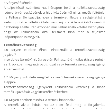
érvényesítésének?
A teljesítéstől számított hat hónapon belül a kellékszavatossági
igénye érvényesítésének a hiba közlésén túl nincs egyéb feltétele,
ha Felhasználó igazolja, hogy a terméket, illetve a szolgáltatást a
webshopot üzemeltető vállalkozás nyújtotta. A teljesítéstől számított
hat hónap eltelte után azonban már Felhasználó köteles bizonyítani,
hogy az Felhasználó által felismert hiba már a teljesítés
időpontjában is megvolt.
Termékszavatosság
1.6. Milyen esetben élhet Felhasználó a termékszavatossági
jogával?
Ingó dolog (termék) hibája esetén Felhasználó – választása szerint –
az 1. pontban meghatározott jogát vagy termékszavatossági igényt
érvényesíthet.
1.7. Milyen jogok illetik meg Felhasználót termékszavatossági igénye
alapján?
Termékszavatossági igényként Felhasználó kizárólag a hibás
termék kijavítását vagy kicserélését kérheti.
1.8. Milyen esetben minősül a termék hibásnak?
A termék akkor hibás, ha az nem felel meg a forgalomba