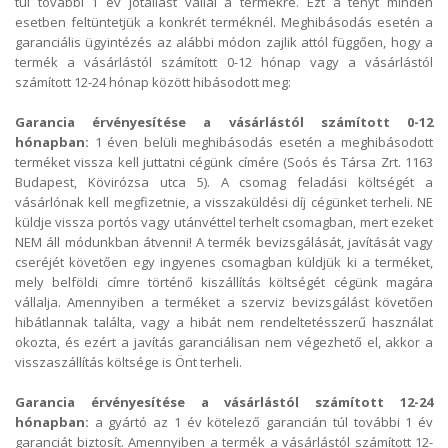
túl további 1 év jótállást vállal a termékre. Ezt a tényt minden
esetben feltüntetjük a konkrét terméknél. Meghibásodás esetén a
garanciális ügyintézés az alábbi módon zajlik attól függően, hogy a
termék a vásárlástól számított 0-12 hónap vagy a vásárlástól
számított 12-24 hónap között hibásodott meg:
Garancia érvényesítése a vásárlástól számított 0-12
hónapban:
1 éven belüli meghibásodás esetén a meghibásodott
terméket vissza kell juttatni cégünk címére (Soós és Társa Zrt. 1163
Budapest, Kövirózsa utca 5). A csomag feladási költségét a
vásárlónak kell megfizetnie, a visszaküldési díj cégünket terheli. NE
küldje vissza portós vagy utánvéttel terhelt csomagban, mert ezeket
NEM áll módunkban átvenni! A termék bevizsgálását, javítását vagy
cseréjét követően egy ingyenes csomagban küldjük ki a terméket,
mely belföldi címre történő kiszállítás költségét cégünk magára
vállalja. Amennyiben a terméket a szerviz bevizsgálást követően
hibátlannak találta, vagy a hibát nem rendeltetésszerű használat
okozta, és ezért a javítás garanciálisan nem végezhető el, akkor a
visszaszállítás költsége is Önt terheli.
Garancia érvényesítése a vásárlástól számított 12-24
hónapban:
a gyártó az 1 év kötelező garancián túl további 1 év
garanciát biztosít. Amennyiben a termék a vásárlástól számított 12-