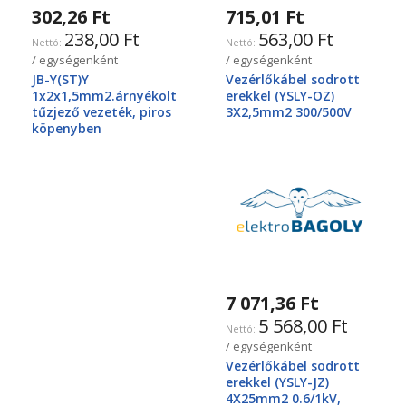
302,26 Ft
715,01 Ft
238,00 Ft
563,00 Ft
/ egységenként
/ egységenként
JB-Y(ST)Y
Vezérlőkábel sodrott
1x2x1,5mm2.árnyékolt
erekkel (YSLY-OZ)
tűzjező vezeték, piros
3X2,5mm2 300/500V
köpenyben
7 071,36 Ft
5 568,00 Ft
/ egységenként
Vezérlőkábel sodrott
erekkel (YSLY-JZ)
4X25mm2 0.6/1kV,