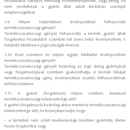
hozatalakor hatályos minőségi követelményeknek, vagy pedig, ha
nem rendelkezik a gyártó által adott leírásban szereplő
tulajdonságokkal.
1.9. Milyen határidőben érvényesítheti Felhasználó
termékszavatossági igényét?
Termékszavatossági igényét Felhasználó a termék gyártó általi
forgalomba hozatalától számított két éven belül érvényesítheti. E
határidő elteltével e jogosultságát elveszti.
1.10. Kivel szemben és milyen egyéb feltétellel érvényesítheti
termékszavatossági igényét?
Termékszavatossági igényét kizárólag az ingó dolog gyártójával
vagy forgalmazójával szemben gyakorolhatja. A termék hibáját
termékszavatossági igény érvényesítése esetén Felhasználónak
kell bizonyítania.
1.11. A gyártó (forgalmazó) milyen esetben mentesül
termékszavatossági kötelezettsége alól?
A gyártó (forgalmazó) kizárólag akkor mentesül termékszavatossági
kötelezettsége alól, ha bizonyítani tudja, hogy:
– a terméket nem üzleti tevékenysége körében gyártotta, illetve
hozta forgalomba, vagy