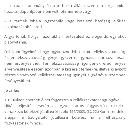
– a hiba a tudomány és a technika állása szerint a forgalomba
hozatal időpontjában nem volt felismerhető vagy
– a termék hibája jogszabály vagy kötelező hatósági előírás
alkalmazásából ered
A gyártónak (forgalmazónak) a mentesüléshez elegendő egy okot
bizonyítania.
Felhívom figyelmét, hogy ugyanazon hiba miatt kellékszavatossági
és termékszavatossági igényt egyszerre, egymással párhuzamosan
nem érvényesíthet. Termékszavatossági igényének eredményes
érvényesítése esetén azonban a kicserélt termékre, illetve kijavított
részre vonatkozó kellékszavatossági igényét a gyártóval szemben
érvényesítheti.
Jótállás
1.12. Milyen esetben élhet fogyasztó a kellékszavatossági jogával?
Hibás teljesítés esetén az egyes tartós fogyasztási cikkekre
vonatkozó kötelező jótállásról szóló 151/2003. (IX. 22.) Korm. rendelet
alapján a Szolgáltató jótállásra köteles, ha a felhasználó
fogyasztónak minősül.