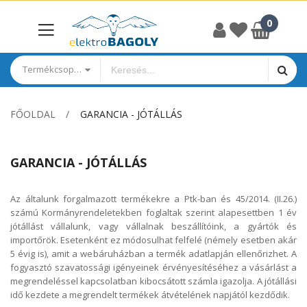
Termékcsoportok
FŐOLDAL
GARANCIA - JÓTÁLLÁS
GARANCIA - JÓTÁLLÁS
Az általunk forgalmazott termékekre a Ptk-ban és 45/2014. (II.26.)
számú Kormányrendeletekben foglaltak szerint alapesettben 1 év
jótállást vállalunk, vagy vállalnak beszállítóink, a gyártók és
importőrök. Esetenként ez módosulhat felfelé (némely esetben akár
5 évig is), amit a webáruházban a termék adatlapján ellenőrizhet. A
fogyasztó szavatossági igényeinek érvényesítéséhez a vásárlást a
megrendeléssel kapcsolatban kibocsátott számla igazolja. A jótállási
idő kezdete a megrendelt termékek átvételének napjától kezdődik.