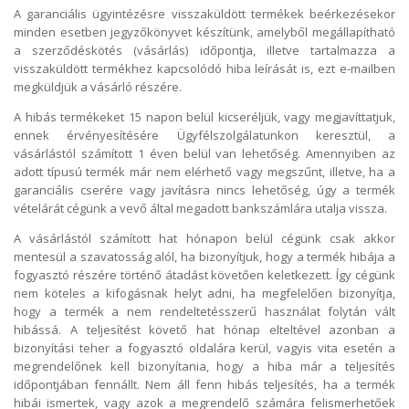
A garanciális ügyintézésre visszaküldött termékek beérkezésekor
minden esetben jegyzőkönyvet készítünk, amelyből megállapítható
a szerződéskötés (vásárlás) időpontja, illetve tartalmazza a
visszaküldött termékhez kapcsolódó hiba leírását is, ezt e-mailben
megküldjük a vásárló részére.
A hibás termékeket 15 napon belül kicseréljük, vagy megjavíttatjuk,
ennek érvényesítésére Ügyfélszolgálatunkon keresztül, a
vásárlástól számított 1 éven belül van lehetőség. Amennyiben az
adott típusú termék már nem elérhető vagy megszűnt, illetve, ha a
garanciális cserére vagy javításra nincs lehetőség, úgy a termék
vételárát cégünk a vevő által megadott bankszámlára utalja vissza.
A vásárlástól számított hat hónapon belül cégünk csak akkor
mentesül a szavatosság alól, ha bizonyítjuk, hogy a termék hibája a
fogyasztó részére történő átadást követően keletkezett. Így cégünk
nem köteles a kifogásnak helyt adni, ha megfelelően bizonyítja,
hogy a termék a nem rendeltetésszerű használat folytán vált
hibássá. A teljesítést követő hat hónap elteltével azonban a
bizonyítási teher a fogyasztó oldalára kerül, vagyis vita esetén a
megrendelőnek kell bizonyítania, hogy a hiba már a teljesítés
időpontjában fennállt. Nem áll fenn hibás teljesítés, ha a termék
hibái ismertek, vagy azok a megrendelő számára felismerhetőek