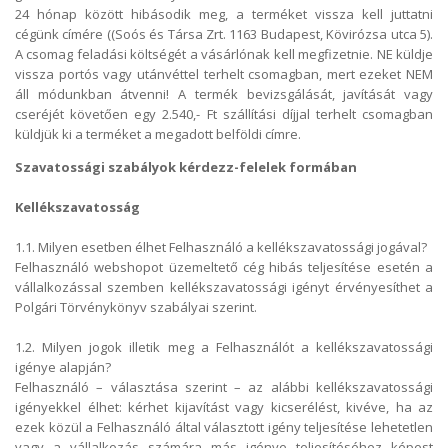
24 hónap között hibásodik meg, a terméket vissza kell juttatni
cégünk címére ((Soós és Társa Zrt. 1163 Budapest, Kövirózsa utca 5).
A csomag feladási költségét a vásárlónak kell megfizetnie. NE küldje
vissza portós vagy utánvéttel terhelt csomagban, mert ezeket NEM
áll módunkban átvenni! A termék bevizsgálását, javítását vagy
cseréjét követően egy 2.540,- Ft szállítási díjjal terhelt csomagban
küldjük ki a terméket a megadott belföldi címre.
Szavatossági szabályok kérdezz-felelek formában
Kellékszavatosság
1.1. Milyen esetben élhet Felhasználó a kellékszavatossági jogával?
Felhasználó webshopot üzemeltető cég hibás teljesítése esetén a
vállalkozással szemben kellékszavatossági igényt érvényesíthet a
Polgári Törvénykönyv szabályai szerint.
1.2. Milyen jogok illetik meg a Felhasználót a kellékszavatossági
igénye alapján?
Felhasználó – választása szerint – az alábbi kellékszavatossági
igényekkel élhet: kérhet kijavítást vagy kicserélést, kivéve, ha az
ezek közül a Felhasználó által választott igény teljesítése lehetetlen
vagy a vállalkozás számára más igénye teljesítéséhez képest