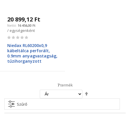
20 899,12 Ft
16 456,00 Ft
/ egységenként
Rating:
0%
Niedax RL60200x0,9
kábeltálca perforált,
0.9mm anyagvastagság,
tűzihorganyzott
7
termék
Csökkenő
irány
beállítása
Szűrő