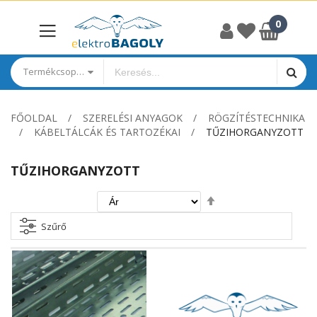
Termékcsoportok
FŐOLDAL
SZERELÉSI ANYAGOK
RÖGZÍTÉSTECHNIKA
KÁBELTÁLCÁK ÉS TARTOZÉKAI
TŰZIHORGANYZOTT
TŰZIHORGANYZOTT
Csökkenő
irány
beállítása
Szűrő