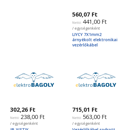
560,07 Ft
441,00 Ft
/ egységenként
LIYCY 7X1mm2
árnyékolt elektronikai
vezérlőkábel
302,26 Ft
715,01 Ft
238,00 Ft
563,00 Ft
/ egységenként
/ egységenként
JB-Y(ST)Y
Vezérlőkábel sodrott