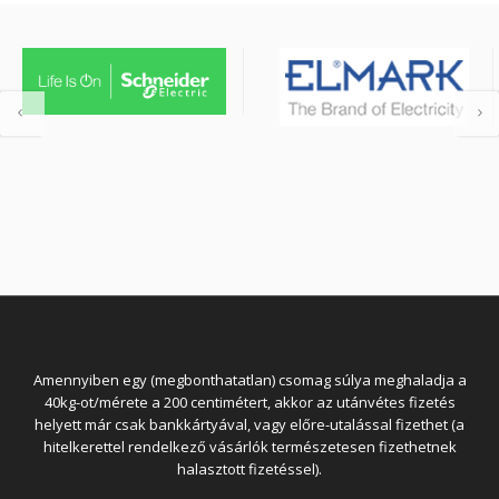
Amennyiben egy (megbonthatatlan) csomag súlya meghaladja a
40kg-ot/mérete a 200 centimétert, akkor az utánvétes fizetés
helyett már csak bankkártyával, vagy előre-utalással fizethet (a
hitelkerettel rendelkező vásárlók természetesen fizethetnek
halasztott fizetéssel).