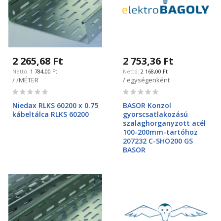
2 265,68 Ft
2 753,36 Ft
1 784,00 Ft
2 168,00 Ft
/ /MÉTER
/ egységenként
Rating:
Rating:
0%
0%
Niedax RLKS 60200 x 0.75
BASOR Konzol
kábeltálca RLKS 60200
gyorscsatlakozású
szalaghorganyzott acél
100-200mm-tartóhoz
207232 C-SHO200 GS
BASOR