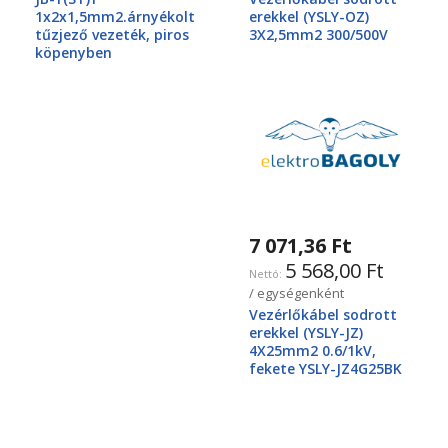
1x2x1,5mm2.árnyékolt
erekkel (YSLY-OZ)
tűzjező vezeték, piros
3X2,5mm2 300/500V
köpenyben
7 071,36 Ft
5 568,00 Ft
/ egységenként
Vezérlőkábel sodrott
erekkel (YSLY-JZ)
4X25mm2 0.6/1kV,
fekete YSLY-JZ4G25BK