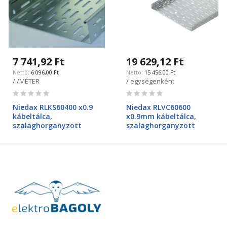
7 741,92 Ft
19 629,12 Ft
6 096,00 Ft
15 456,00 Ft
/ /MÉTER
/ egységenként
Rating:
Rating:
0%
0%
Niedax RLKS60400 x0.9
Niedax RLVC60600
kábeltálca,
x0.9mm kábeltálca,
szalaghorganyzott
szalaghorganyzott