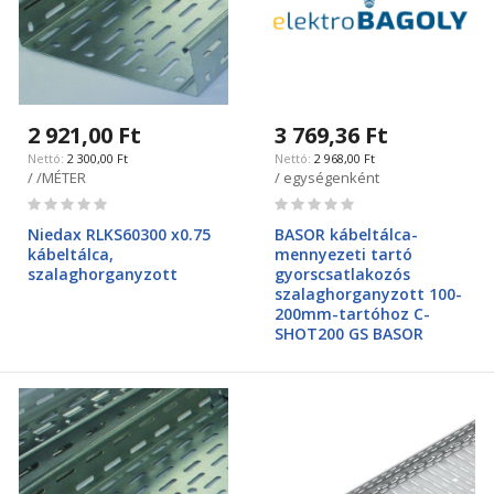
2 921,00 Ft
3 769,36 Ft
2 300,00 Ft
2 968,00 Ft
/ /MÉTER
/ egységenként
Rating:
Rating:
0%
0%
Niedax RLKS60300 x0.75
BASOR kábeltálca-
kábeltálca,
mennyezeti tartó
szalaghorganyzott
gyorscsatlakozós
szalaghorganyzott 100-
200mm-tartóhoz C-
SHOT200 GS BASOR