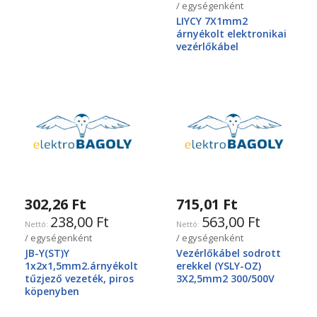
/ egységenként
LIYCY 7X1mm2
árnyékolt elektronikai
vezérlőkábel
302,26 Ft
715,01 Ft
238,00 Ft
563,00 Ft
/ egységenként
/ egységenként
JB-Y(ST)Y
Vezérlőkábel sodrott
1x2x1,5mm2.árnyékolt
erekkel (YSLY-OZ)
tűzjező vezeték, piros
3X2,5mm2 300/500V
köpenyben