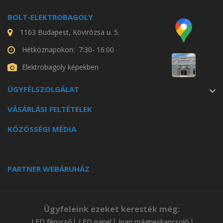
BOLT-ELEKTROBAGOLY
1163 Budapest, Kövirózsa u. 5.
Hétköznapokon: 7:30- 16:00
Elektrobagoly képekben
ÜGYFÉLSZOLGÁLAT
VÁSÁRLÁSI FELTÉTELEK
KÖZÖSSÉGI MÉDIA
PARTNER WEBÁRUHÁZ
Ügyfeleink ezeket keresték még:
LED fénycső
LED panel
Ipari mágneskapcsoló