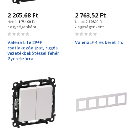
2 265,68 Ft
2 763,52 Ft
1 784,00 Ft
2 176,00 Ft
/ egységenként
/ egységenként
Rating:
Rating:
0%
0%
Valena Life 2P+F
ValenaLF 4-es keret fh.
csatlakozóaljzat, rugós
vezetékbekötéssel fehér
Gyerekzárral