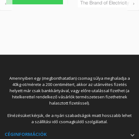
Amennyiben egy (megbonthatatlan) csomag súlya meghaladja a
40kg-ot/mérete a 200 centimétert, akkor az utánvétes fizetés
helyett már csak bankkártyával, vagy előre-utalással fizethet (a
hitelkerettel rendelkező vásárlók természetesen fizethetnek
halasztott fizetéssel).
Elnézésüket kérjük, de a nyári szabadságok miatt hosszabb lehet
a szállítási idő csomagküldő szolgálattal.
CÉGINFORMÁCIÓK