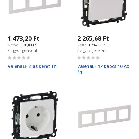
1 473,20 Ft
2 265,68 Ft
1 160,00 Ft
1 784,00 Ft
/ egységenként
/ egységenként
Rating:
Rating:
0%
0%
ValenaLF 3-as keret fh.
ValenaLF 1P kapcs.10 AX
fh.