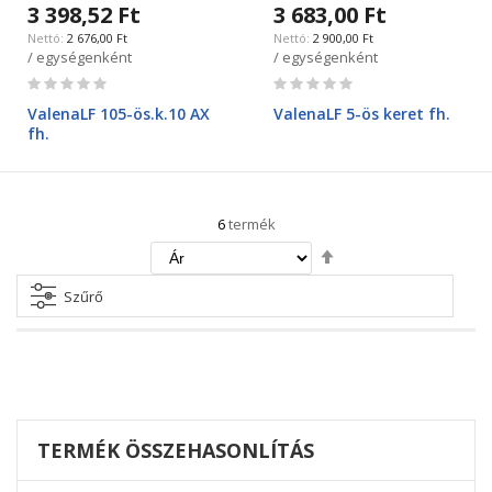
3 398,52 Ft
3 683,00 Ft
2 676,00 Ft
2 900,00 Ft
/ egységenként
/ egységenként
Rating:
Rating:
0%
0%
ValenaLF 105-ös.k.10 AX
ValenaLF 5-ös keret fh.
fh.
6
termék
Csökkenő
irány
beállítása
Szűrő
TERMÉK ÖSSZEHASONLÍTÁS