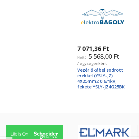
7 071,36 Ft
5 568,00 Ft
/ egységenként
Vezérlőkábel sodrott
erekkel (YSLY-JZ)
4X25mm2 0.6/1kV,
fekete YSLY-JZ4G25BK