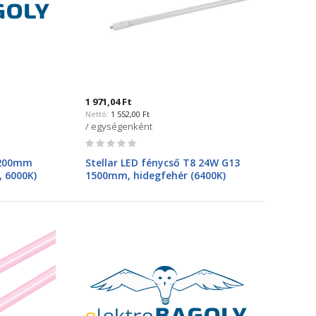
1 971,04 Ft
1 552,00 Ft
/ egységenként
Rating:
0%
1200mm
Stellar LED fénycső T8 24W G13
, 6000K)
1500mm, hidegfehér (6400K)
99LED354M
egyoldalú
megtáplálású99XLED447NEW