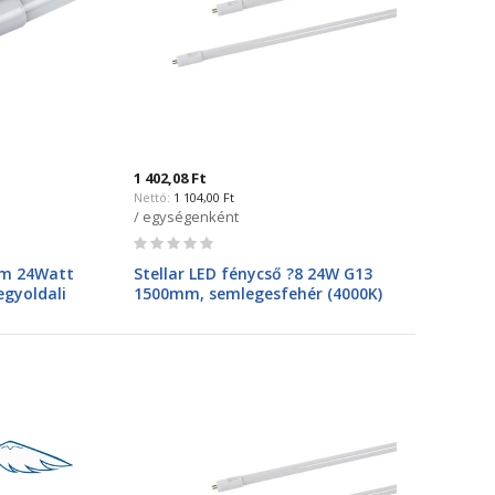
1 402,08 Ft
1 104,00 Ft
/ egységenként
Rating:
0%
mm 24Watt
Stellar LED fénycső ?8 24W G13
gyoldali
1500mm, semlegesfehér (4000K)
egyoldalú megtáplálással