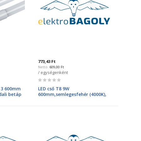
773,43 Ft
609,00 Ft
/ egységenként
Rating:
0%
G13 600mm
LED cső T8 9W
ali betáp
600mm,semlegesfehér (4000K),
100lm/watt 99XLED352NEW