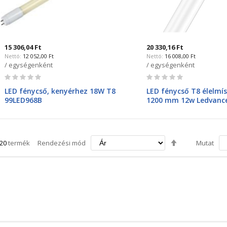
15 306,04 Ft
20 330,16 Ft
12 052,00 Ft
16 008,00 Ft
/ egységenként
/ egységenként
Rating:
Rating:
0%
0%
LED fénycső, kenyérhez 18W T8
LED fénycső T8 élelmí
99LED968B
1200 mm 12w Ledvanc
Csökkenő
20
termék
Rendezési mód
Mutat
irány
beállítása