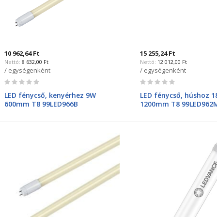
10 962,64 Ft
15 255,24 Ft
8 632,00 Ft
12 012,00 Ft
/ egységenként
/ egységenként
Rating:
Rating:
0%
0%
LED fénycső, kenyérhez 9W
LED fénycső, húshoz 
600mm T8 99LED966B
1200mm T8 99LED962