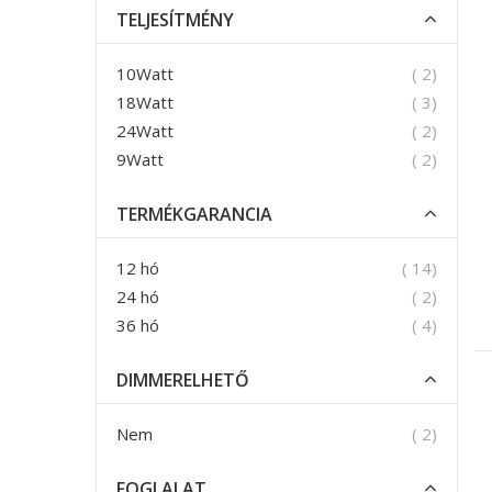
TELJESÍTMÉNY
termék
10Watt
2
termék
18Watt
3
termék
24Watt
2
termék
9Watt
2
TERMÉKGARANCIA
termék
12 hó
14
termék
24 hó
2
termék
36 hó
4
DIMMERELHETŐ
termék
Nem
2
FOGLALAT