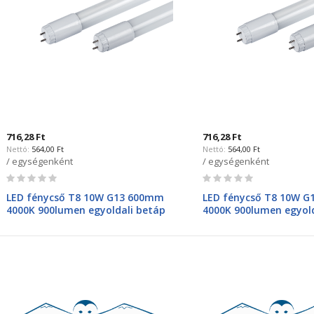
716,28 Ft
716,28 Ft
564,00 Ft
564,00 Ft
/ egységenként
/ egységenként
Rating:
Rating:
0%
0%
LED fénycső T8 10W G13 600mm
LED fénycső T8 10W 
4000K 900lumen egyoldali betáp
4000K 900lumen egyold
99LED352M Kifutó
99LED352M