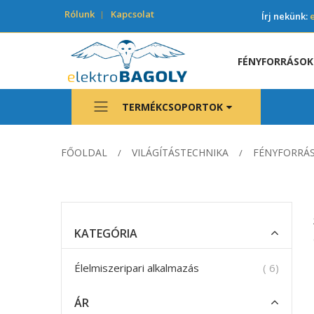
Rólunk
Kapcsolat
Írj nekünk:
FÉNYFORRÁSOK
TERMÉKCSOPORTOK
FŐOLDAL
VILÁGÍTÁSTECHNIKA
FÉNYFORRÁ
KATEGÓRIA
termék
Élelmiszeripari alkalmazás
6
ÁR