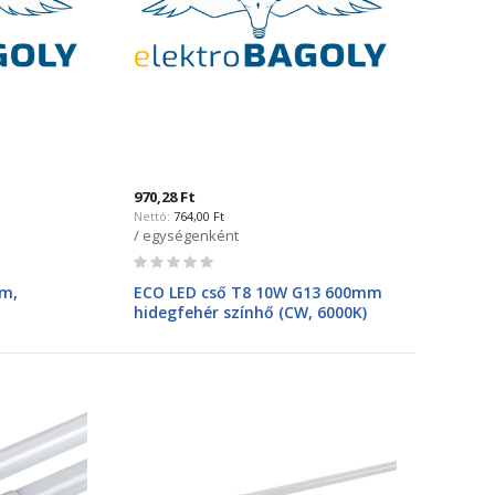
970,28 Ft
764,00 Ft
/ egységenként
Rating:
0%
mm,
ECO LED cső T8 10W G13 600mm
hidegfehér színhő (CW, 6000K)
egyoldali 99LED351M