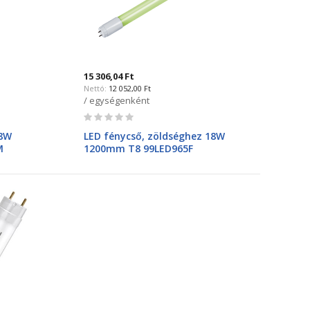
15 306,04 Ft
12 052,00 Ft
/ egységenként
Rating:
0%
18W
LED fénycső, zöldséghez 18W
M
1200mm T8 99LED965F