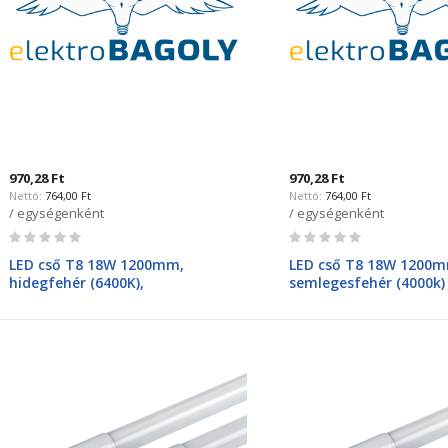
970,28 Ft
970,28 Ft
764,00 Ft
764,00 Ft
/ egységenként
/ egységenként
Rating:
Rating:
0%
0%
LED cső T8 18W 1200mm,
LED cső T8 18W 1200
hidegfehér (6400K),
semlegesfehér (4000k)
100lumen/Watt 99XLED354NEW
99XLED355