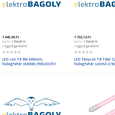
1 645,92 Ft
1 722,12 Ft
1 296,00 Ft
1 356,00 Ft
/ egységenként
/ egységenként
Rating:
Rating:
0%
0%
LED cső T8 9W 600mm,
LED fénycső T8 T8W 
hidegfehér (6400K) 99XLED351
hidegfehér színhő (CW
egyoldali betáplálás 