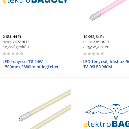
2 631,44 Ft
10 962,64 Ft
2 072,00 Ft
8 632,00 Ft
/ egységenként
/ egységenként
Rating:
Rating:
0%
0%
LED fénycső T8 24W
LED fénycső, húshoz
1500mm,2880lm,hidegfehér
T8 99LED960M
színhő (CW, 6000K) egyoldali
betáp. 99LED447MNEW