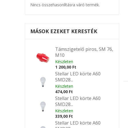
Nincs összehasonlításra váró termék.
MÁSOK EZEKET KERESTÉK
Támszigetelő piros, SM 76,
M10
Készleten
1 200,00 Ft
Stellar LED körte A60
SMD28...
Készleten
474,00 Ft
Stellar LED körte A60
SMD28...
Készleten
339,00 Ft
Stellar LED körte A60