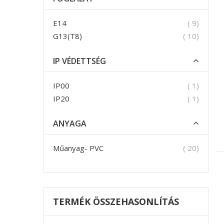
termék
E14
9
termék
G13(T8)
10
IP VÉDETTSÉG
termék
IP00
1
termék
IP20
1
ANYAGA
termék
Műanyag- PVC
20
TERMÉK ÖSSZEHASONLÍTÁS