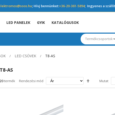
elektromos@soos.hu
; Hívj bennünket:
+36-20-361-5894
; Ingyenes a szállí
LED PANELEK
GYIK
KATALÓGUSOK
Termékcsoportok
SOK
LED CSÖVEK
T8-AS
T8-AS
Csökkenő
20
termék
Rendezési mód
Mutat
irány
beállítása