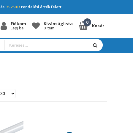
tás
95.250Ft
rendelési érték felett.
Fiókom
Kívánságlista
Kosár
Lépj be!
0 item