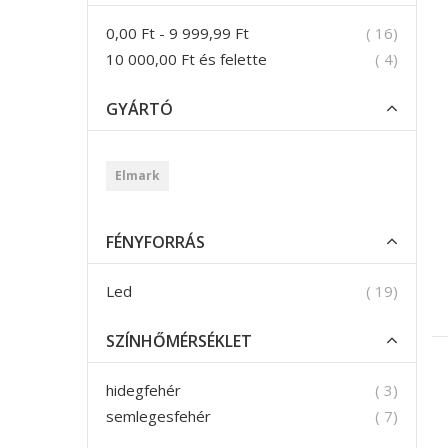
termék
0,00 Ft
-
9 999,99 Ft
16
termék
10 000,00 Ft
és felette
4
GYÁRTÓ
Elmark
FÉNYFORRÁS
termék
Led
19
SZÍNHŐMÉRSÉKLET
termék
hidegfehér
3
termék
semlegesfehér
7