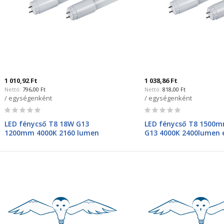
1 010,92 Ft
1 038,86 Ft
796,00 Ft
818,00 Ft
/ egységenként
/ egységenként
Rating:
Rating:
0%
0%
LED fénycső T8 18W G13
LED fénycső T8 1500
1200mm 4000K 2160 lumen
G13 4000K 2400lumen e
99LED355MNEW
betáp 99LED448M, 3 év
garanciával