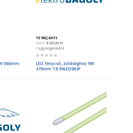
10 962,64 Ft
8 632,00 Ft
/ egységenként
Rating:
0%
 9W 660mm
LED fénycső, zöldséghez 9W
470mm T8 99LED963F