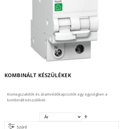
KOMBINÁLT KÉSZÜLÉKEK
Kismegszakítók és áramvédőkapcsolók egy egységben a
kombinált készülékek.
Csökkenő
irány
beállítása
Szűrő