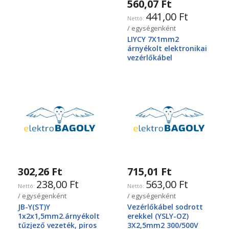
560,07 Ft
441,00 Ft
/ egységenként
LIYCY 7X1mm2
árnyékolt elektronikai
vezérlőkábel
302,26 Ft
715,01 Ft
238,00 Ft
563,00 Ft
/ egységenként
/ egységenként
JB-Y(ST)Y
Vezérlőkábel sodrott
1x2x1,5mm2.árnyékolt
erekkel (YSLY-OZ)
tűzjező vezeték, piros
3X2,5mm2 300/500V