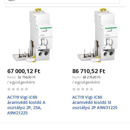
67 000,12 Ft
86 710,52 Ft
52 756,00 Ft
68 276,00 Ft
/ egységenként
/ egységenként
Rating:
Rating:
0%
0%
ACTI9 Vigi iC60
ACTI9 Vigi iC60
áramvédő kioldó A
áramvédő kioldó SI
osztályú 2P, 25A,
osztályú 2P A9W31225
A9W21225