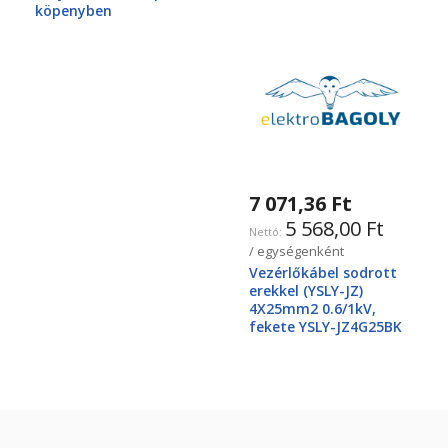
köpenyben
7 071,36 Ft
5 568,00 Ft
/ egységenként
Vezérlőkábel sodrott
erekkel (YSLY-JZ)
4X25mm2 0.6/1kV,
fekete YSLY-JZ4G25BK