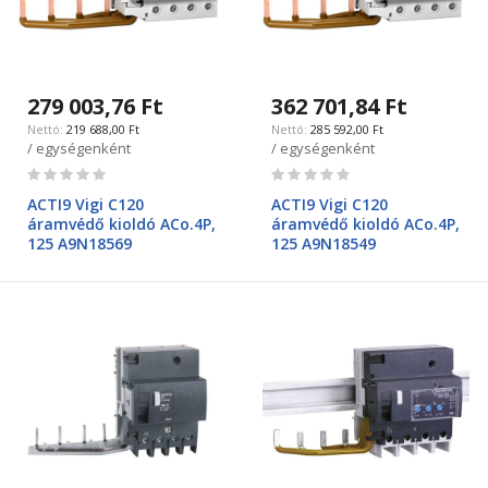
279 003,76 Ft
362 701,84 Ft
219 688,00 Ft
285 592,00 Ft
/ egységenként
/ egységenként
Rating:
Rating:
0%
0%
ACTI9 Vigi C120
ACTI9 Vigi C120
áramvédő kioldó ACo.4P,
áramvédő kioldó ACo.4P,
125 A9N18569
125 A9N18549