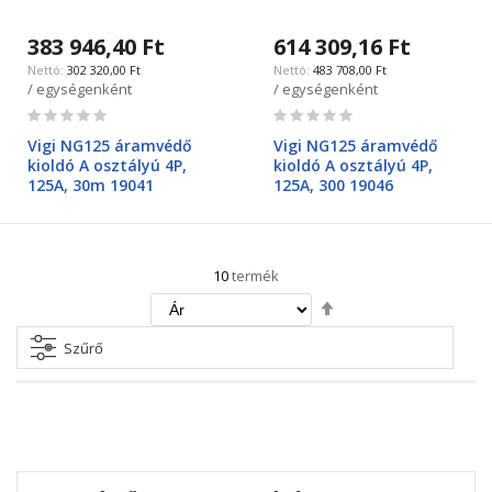
383 946,40 Ft
614 309,16 Ft
302 320,00 Ft
483 708,00 Ft
/ egységenként
/ egységenként
Rating:
Rating:
0%
0%
Vigi NG125 áramvédő
Vigi NG125 áramvédő
kioldó A osztályú 4P,
kioldó A osztályú 4P,
125A, 30m 19041
125A, 300 19046
10
termék
Csökkenő
irány
beállítása
Szűrő