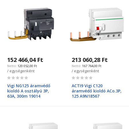
152 466,04 Ft
213 060,28 Ft
120 052,00 Ft
167 764,00 Ft
/ egységenként
/ egységenként
Rating:
Rating:
0%
0%
Vigi NG125 áramvédő
ACTI9 Vigi C120
kioldó A osztályú 3P,
áramvédő kioldó ACo.3P,
63A, 300m 19014
125 A9N18567