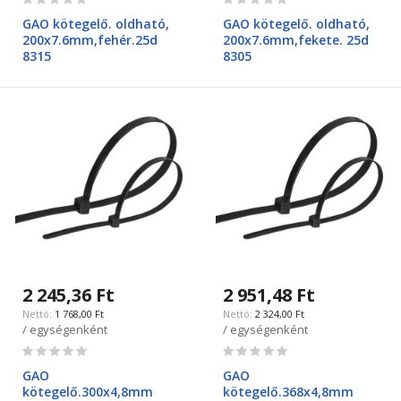
0%
0%
GAO kötegelő. oldható,
GAO kötegelő. oldható,
200x7.6mm,fehér.25d
200x7.6mm,fekete. 25d
8315
8305
2 245,36 Ft
2 951,48 Ft
1 768,00 Ft
2 324,00 Ft
/ egységenként
/ egységenként
Rating:
Rating:
0%
0%
GAO
GAO
kötegelő.300x4,8mm
kötegelő.368x4,8mm