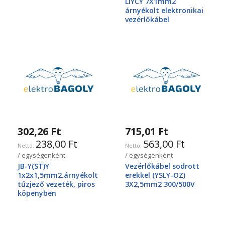
LIYCY 7X1mm2
árnyékolt elektronikai
vezérlőkábel
302,26 Ft
715,01 Ft
238,00 Ft
563,00 Ft
/ egységenként
/ egységenként
JB-Y(ST)Y
Vezérlőkábel sodrott
1x2x1,5mm2.árnyékolt
erekkel (YSLY-OZ)
tűzjező vezeték, piros
3X2,5mm2 300/500V
köpenyben