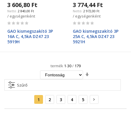
3 606,80 Ft
3 774,44 Ft
2 840,00 Ft
2 972,00 Ft
/ egységenként
/ egységenként
Rating:
Rating:
0%
0%
GAO kismegszakító 3P
GAO kismegszakító 3P
16A C, 4,5kA DZ47 23
25A C, 4,5kA DZ47 23
5919H
5921H
termék
1
-
30
/
179
Növekvő
irány
beállítása
Szűrő
Oldal
Aktuális
Oldal
Oldal
Oldal
Oldal
Oldal
Következő
1
2
3
4
5
oldal