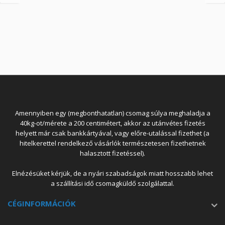
Amennyiben egy (megbonthatatlan) csomag súlya meghaladja a
40kg-ot/mérete a 200 centimétert, akkor az utánvétes fizetés
helyett már csak bankkártyával, vagy előre-utalással fizethet (a
hitelkerettel rendelkező vásárlók természetesen fizethetnek
halasztott fizetéssel).
Elnézésüket kérjük, de a nyári szabadságok miatt hosszabb lehet
a szállítási idő csomagküldő szolgálattal.
CÉGINFORMÁCIÓK