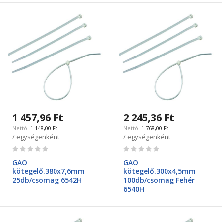
1 457,96 Ft
2 245,36 Ft
1 148,00 Ft
1 768,00 Ft
/ egységenként
/ egységenként
Rating:
Rating:
0%
0%
GAO
GAO
kötegelő.380x7,6mm
kötegelő.300x4,5mm
25db/csomag 6542H
100db/csomag Fehér
6540H