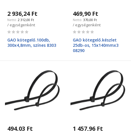
2 936,24 Ft
469,90 Ft
2 312,00 Ft
370,00 Ft
/ egységenként
/ egységenként
Rating:
Rating:
0%
0%
GAO kötegelő.100db,
GAO kötegelő.készlet
300x4,8mm, színes 8303
25db-os, 15x140mmx3
08290
494,03 Ft
1 457,96 Ft