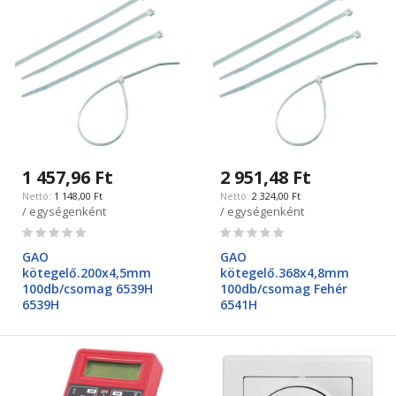
1 457,96 Ft
2 951,48 Ft
1 148,00 Ft
2 324,00 Ft
/ egységenként
/ egységenként
Rating:
Rating:
0%
0%
GAO
GAO
kötegelő.200x4,5mm
kötegelő.368x4,8mm
100db/csomag 6539H
100db/csomag Fehér
6539H
6541H