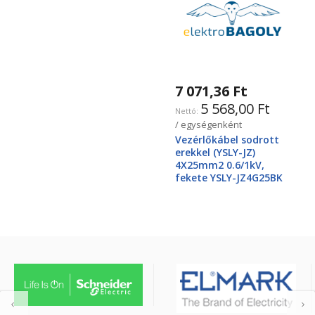
7 071,36 Ft
5 568,00 Ft
/ egységenként
Vezérlőkábel sodrott
erekkel (YSLY-JZ)
4X25mm2 0.6/1kV,
fekete YSLY-JZ4G25BK