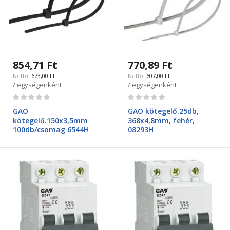
854,71 Ft
770,89 Ft
673,00 Ft
607,00 Ft
/ egységenként
/ egységenként
Rating:
Rating:
0%
0%
GAO
GAO kötegelő.25db,
kötegelő.150x3,5mm
368x4,8mm, fehér,
100db/csomag 6544H
08293H