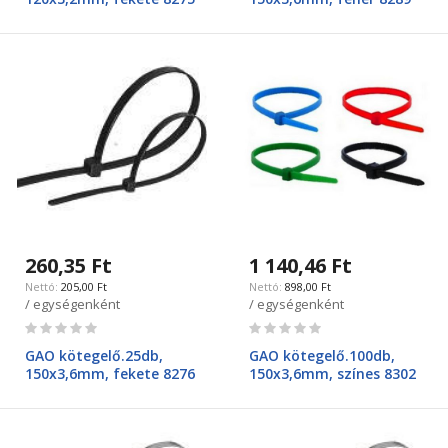
260,35 Ft
1 140,46 Ft
205,00 Ft
898,00 Ft
/ egységenként
/ egységenként
Rating:
Rating:
0%
0%
GAO kötegelő.25db,
GAO kötegelő.100db,
150x3,6mm, fekete 8276
150x3,6mm, színes 8302