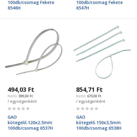
100db/csomag Fekete
100db/csomag Fekete
6546H
6547H
494,03 Ft
854,71 Ft
389,00 Ft
673,00 Ft
/ egységenként
/ egységenként
Rating:
Rating:
0%
0%
GAO
GAO
kötegelő.120x2.5mm
kötegelő.150x3,5mm
100db/csomag 6537H
100db/csomag 6538H