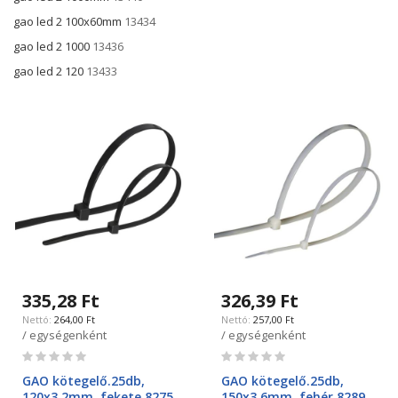
gao led 2 100x60mm
13434
gao led 2 1000
13436
gao led 2 120
13433
335,28 Ft
326,39 Ft
264,00 Ft
257,00 Ft
/ egységenként
/ egységenként
Rating:
Rating:
0%
0%
GAO kötegelő.25db,
GAO kötegelő.25db,
120x3,2mm, fekete 8275
150x3,6mm, fehér 8289