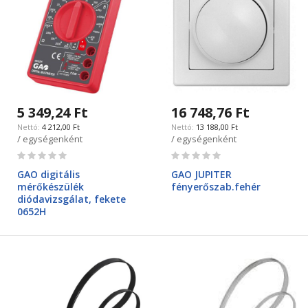
5 349,24 Ft
16 748,76 Ft
4 212,00 Ft
13 188,00 Ft
/ egységenként
/ egységenként
Rating:
Rating:
0%
0%
GAO digitális
GAO JUPITER
mérőkészülék
fényerőszab.fehér
diódavizsgálat, fekete
0652H