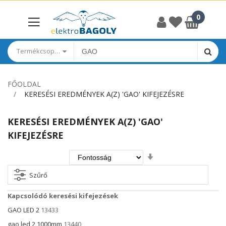
Termékcsoportok
FŐOLDAL
KERESÉSI EREDMÉNYEK A(Z) 'GAO' KIFEJEZÉSRE
KERESÉSI EREDMÉNYEK A(Z) 'GAO'
KIFEJEZÉSRE
Növekvő
irány
beállítása
Szűrő
Kapcsolódó keresési kifejezések
GAO LED 2
13433
gao led 2 1000mm
13440