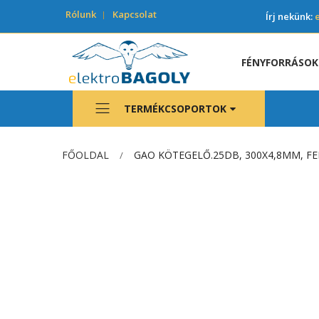
Rólunk
Kapcsolat
Írj nekünk:
FÉNYFORRÁSOK
TERMÉKCSOPORTOK
FŐOLDAL
GAO KÖTEGELŐ.25DB, 300X4,8MM, FE
Ugrás
a
képgaléria
végére