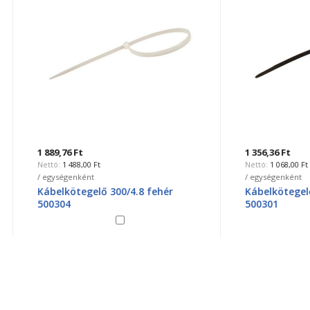
6 Ft
1 356,36 Ft
488,00 Ft
1 068,00 Ft
genként
/ egységenként
ötegelő 300/4.8 fehér
Kábelkötegelő 300/3.5 feke
4
500301