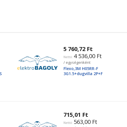
5 760,72 Ft
4 536,00 Ft
/ egységenként
Flexo,3M H05RR-F
S
3G1.5+dugvilla 2P+F
715,01 Ft
563,00 Ft