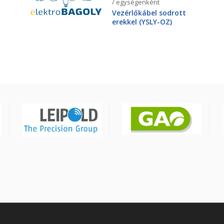
/ egységenként
Vezérlőkábel sodrott
erekkel (YSLY-OZ)
3X2,5mm2 300/500V