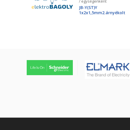
/ egységenként
JB-Y(ST)Y
1x2x1,5mm2.árnyékolt
tűzjező vezeték, piros
köpenyben