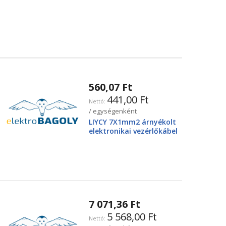
560,07 Ft
441,00 Ft
/ egységenként
LIYCY 7X1mm2 árnyékolt
elektronikai vezérlőkábel
7 071,36 Ft
5 568,00 Ft