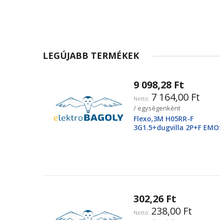
LEGÚJABB TERMÉKEK
9 098,28 Ft
7 164,00 Ft
/ egységenként
Flexo,3M H05RR-F
3G1.5+dugvilla 2P+F EMO
2425250220
302,26 Ft
238,00 Ft