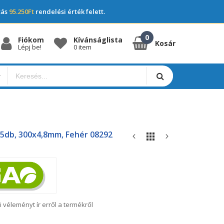
tás
95.250Ft
rendelési érték felett.
Fiókom
Kívánságlista
Kosár
Lépj be!
0 item
5db, 300x4,8mm, Fehér 08292
i véleményt ír erről a termékről