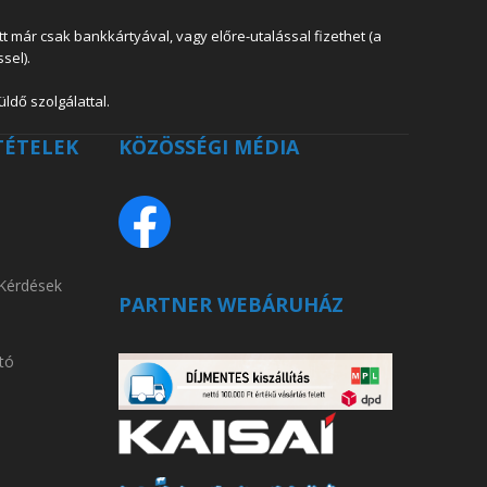
 már csak bankkártyával, vagy előre-utalással fizethet (a
sel).
ldő szolgálattal.
TÉTELEK
KÖZÖSSÉGI MÉDIA
 Kérdések
PARTNER WEBÁRUHÁZ
tó