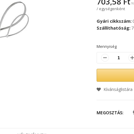
703,58 Ft
/ egységenként
Gyári cikkszám
Szállíthatóság
7
Mennyiség
Kívánságlistára
MEGOSZTÁS: