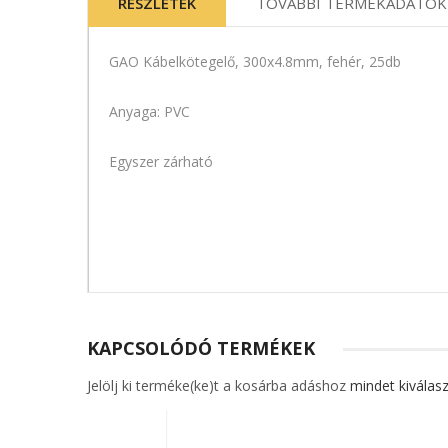
RÉSZLETEK
TOVÁBBI TERMÉKADATOK
GAO Kábelkötegelő, 300x4.8mm, fehér, 25db
Anyaga: PVC
Egyszer zárható
KAPCSOLÓDÓ TERMÉKEK
Jelölj ki terméke(ke)t a kosárba adáshoz
mindet kiválasz