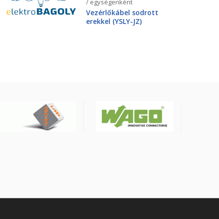
/ egységenként
Vezérlőkábel sodrott
erekkel (YSLY-JZ)
4X25mm2 0.6/1kV, fekete
YSLY-JZ4G25BK