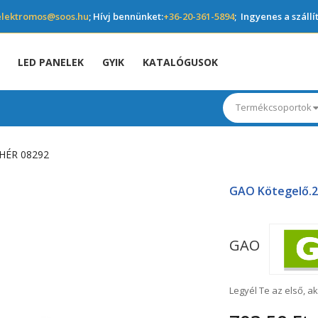
elektromos@soos.hu
; Hívj bennünket:
+36-20-361-5894
; Ingyenes a szállí
LED PANELEK
GYIK
KATALÓGUSOK
Termékcsoportok
HÉR 08292
GAO Kötegelő.2
GAO
Legyél Te az első, ak