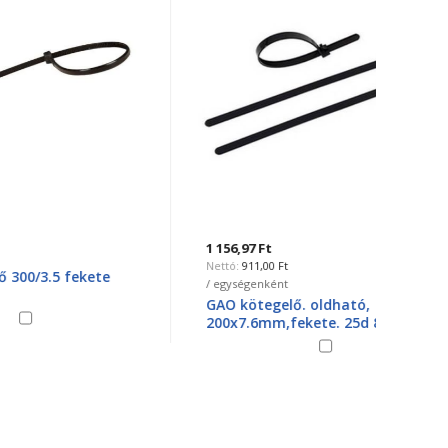
1 156,97 Ft
2 138,6
911,00 Ft
1
te
/ egységenként
/ egysé
GAO kötegelő. oldható,
Elmar
200x7.6mm,fekete. 25d 8305
kábel