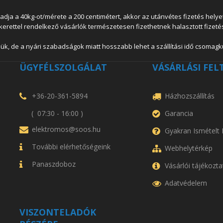
 a 40kg-ot/mérete a 200 centimétert, akkor az utánvétes fizetés helyett
lkerettel rendelkező vásárlók természetesen fizethetnek halasztott fizetés
ük, de a nyári szabadságok miatt hosszabb lehet a szállítási idő csomagkü
ÜGYFÉLSZOLGÁLAT
VÁSÁRLÁSI FEL
+36-20-361-5894
Házhozszállítás
( 07:30 - 16:00 )
Garancia
elektromos@soos.hu
Gyakran Ismételt
További elérhetőségeink
Webhelytérkép
Panaszdoboz
Vásárlói tájékozta
Adatvédelem
VISZONTELADÓK