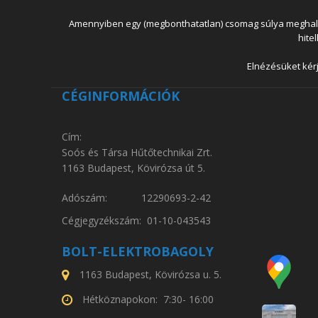
Amennyiben egy (megbonthatatlan) csomag súlya meghaladja
hite
Elnézésüket kérj
CÉGINFORMÁCIÓK
Cím:
Soós és Társa Hűtőtechnikai Zrt.
1163 Budapest, Kövirózsa út 5.
Adószám: 12290693-2-42
Cégjegyzékszám: 01-10-043543
BOLT-ELEKTROBAGOLY
1163 Budapest, Kövirózsa u. 5.
Hétköznapokon: 7:30- 16:00