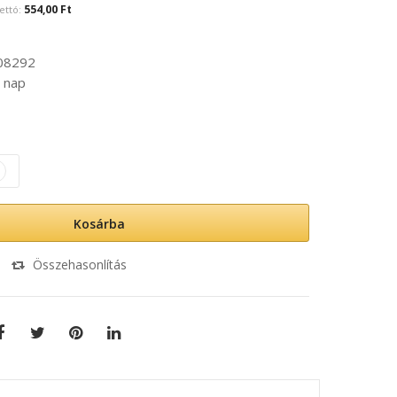
554,00 Ft
08292
 nap
Kosárba
Összehasonlítás