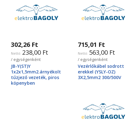
302,26 Ft
715,01 Ft
238,00 Ft
563,00 Ft
/ egységenként
/ egységenként
JB-Y(ST)Y
Vezérlőkábel sodrott
1x2x1,5mm2.árnyékolt
erekkel (YSLY-OZ)
tűzjező vezeték, piros
3X2,5mm2 300/500V
köpenyben