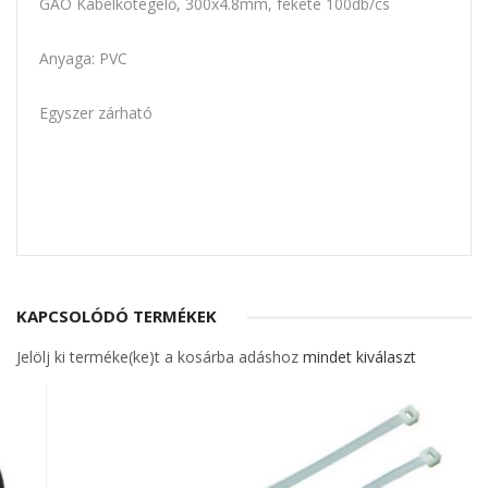
GAO Kábelkötegelő, 300x4.8mm, fekete 100db/cs
Anyaga: PVC
Egyszer zárható
KAPCSOLÓDÓ TERMÉKEK
Jelölj ki terméke(ke)t a kosárba adáshoz
mindet kiválaszt