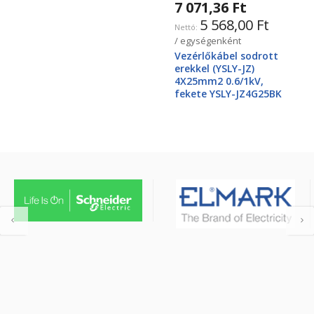
7 071,36 Ft
5 568,00 Ft
/ egységenként
Vezérlőkábel sodrott
erekkel (YSLY-JZ)
4X25mm2 0.6/1kV,
fekete YSLY-JZ4G25BK