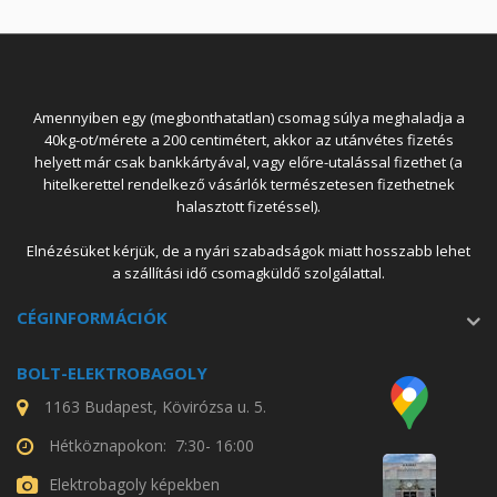
Amennyiben egy (megbonthatatlan) csomag súlya meghaladja a
40kg-ot/mérete a 200 centimétert, akkor az utánvétes fizetés
helyett már csak bankkártyával, vagy előre-utalással fizethet (a
hitelkerettel rendelkező vásárlók természetesen fizethetnek
halasztott fizetéssel).
Elnézésüket kérjük, de a nyári szabadságok miatt hosszabb lehet
a szállítási idő csomagküldő szolgálattal.
CÉGINFORMÁCIÓK
BOLT-ELEKTROBAGOLY
1163 Budapest, Kövirózsa u. 5.
Hétköznapokon: 7:30- 16:00
Elektrobagoly képekben