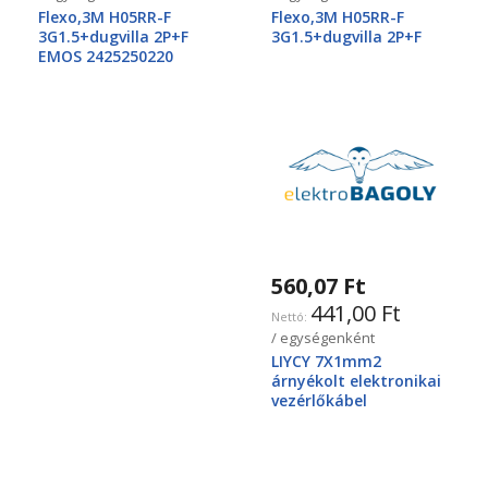
Flexo,3M H05RR-F
Flexo,3M H05RR-F
3G1.5+dugvilla 2P+F
3G1.5+dugvilla 2P+F
EMOS 2425250220
560,07 Ft
441,00 Ft
/ egységenként
LIYCY 7X1mm2
árnyékolt elektronikai
vezérlőkábel