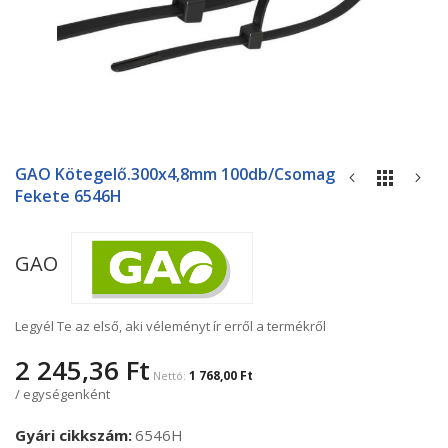
Ugrás
a
GAO Kötegelő.300x4,8mm 100db/csomag
képgaléria
Fekete 6546H
elejére
GAO
Legyél Te az első, aki véleményt ír erről a termékről
2 245,36 Ft
1 768,00 Ft
/ egységenként
Gyári cikkszám
6546H