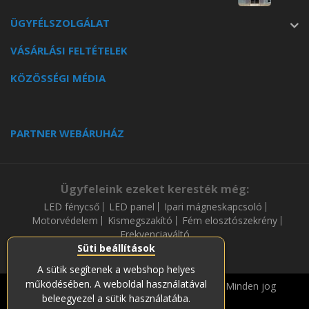
ÜGYFÉLSZOLGÁLAT
VÁSÁRLÁSI FELTÉTELEK
KÖZÖSSÉGI MÉDIA
PARTNER WEBÁRUHÁZ
Ügyfeleink ezeket keresték még:
LED fénycső
LED panel
Ipari mágneskapcsoló
Motorvédelem
Kismegszakító
Fém elosztószekrény
Frekvenciaváltó
Süti beállítások
A sütik segítenek a webshop helyes
működésében. A weboldal használatával
Copyright © 2019-2023 Soós és Társa Zrt. Minden jog
beleegyezel a sütik használatába.