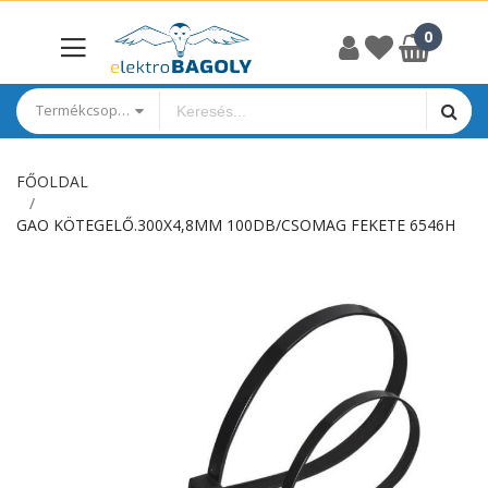
Termékcsoportok
FŐOLDAL
GAO KÖTEGELŐ.300X4,8MM 100DB/CSOMAG FEKETE 6546H
Ugrás
a
képgaléria
végére