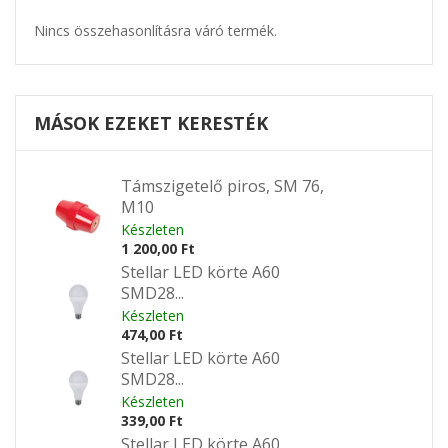
Nincs összehasonlításra váró termék.
MÁSOK EZEKET KERESTÉK
Támszigetelő piros, SM 76,
M10
Készleten
1 200,00 Ft
Stellar LED körte A60
SMD28...
Készleten
474,00 Ft
Stellar LED körte A60
SMD28...
Készleten
339,00 Ft
Stellar LED körte A60