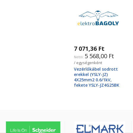
7 071,36 Ft
5 568,00 Ft
/ egységenként
Vezérlőkábel sodrott
erekkel (YSLY-JZ)
4X25mm2 0.6/1kV,
fekete YSLY-JZ4G25BK