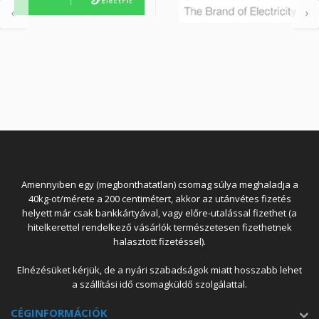
Amennyiben egy (megbonthatatlan) csomag súlya meghaladja a
40kg-ot/mérete a 200 centimétert, akkor az utánvétes fizetés
helyett már csak bankkártyával, vagy előre-utalással fizethet (a
hitelkerettel rendelkező vásárlók természetesen fizethetnek
halasztott fizetéssel).
Elnézésüket kérjük, de a nyári szabadságok miatt hosszabb lehet
a szállítási idő csomagküldő szolgálattal.
CÉGINFORMÁCIÓK