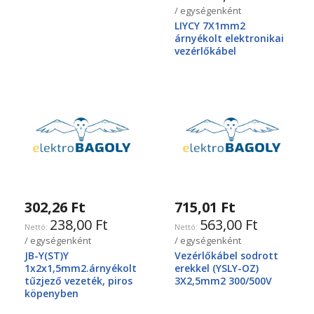
/ egységenként
LIYCY 7X1mm2
árnyékolt elektronikai
vezérlőkábel
302,26 Ft
715,01 Ft
238,00 Ft
563,00 Ft
/ egységenként
/ egységenként
JB-Y(ST)Y
Vezérlőkábel sodrott
1x2x1,5mm2.árnyékolt
erekkel (YSLY-OZ)
tűzjező vezeték, piros
3X2,5mm2 300/500V
köpenyben