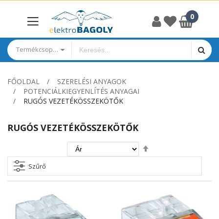
Termékcsoportok
FŐOLDAL
SZERELÉSI ANYAGOK
POTENCIÁLKIEGYENLÍTÉS ANYAGAI
RUGÓS VEZETÉKÖSSZEKÖTŐK
RUGÓS VEZETÉKÖSSZEKÖTŐK
Csökkenő
irány
beállítása
Szűrő