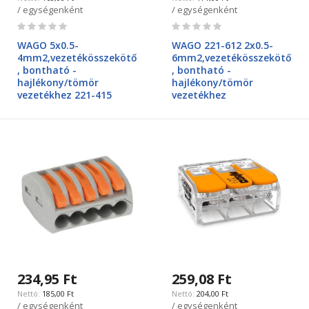
/ egységenként
/ egységenként
Rating:
Rating:
0%
0%
WAGO 5x0.5-
WAGO 221-612 2x0.5-
4mm2,vezetékösszekötő
6mm2,vezetékösszekötő
, bontható -
, bontható -
hajlékony/tömör
hajlékony/tömör
vezetékhez 221-415
vezetékhez
234,95 Ft
259,08 Ft
185,00 Ft
204,00 Ft
/ egységenként
/ egységenként