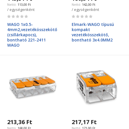
113,00 Ft
142,00 Ft
/ egységenként
/ egységenként
Rating:
Rating:
0%
0%
WAGO 1x0.5-
Elmark-WAGO típusú
4mm2,vezetékösszekötő
kompakt
(csillárkapocs),
vezetékösszekötő,
bontható 221-2411
bontható 3x4.0MM2
WAGO
213,36 Ft
217,17 Ft
168,00 Ft
171,00 Ft