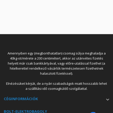
Amennyiben egy (megbonthatatlan) csomag súlya meghaladja a
40kg-ot/mérete a 200 centimétert, akkor az utánvétes fizetés
helyett már csak bankkártyával, vagy előre-utalással fizethet (a
hitelkerettel rendelkező vásárlók természetesen fizethetnek
halasztott fizetéssel).
Elnézésüket kérjük, de a nyári szabadságok miatt hosszabb lehet
a szállítási idő csomagküldő szolgálattal.
CÉGINFORMÁCIÓK
BOLT-ELEKTROBAGOLY