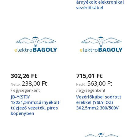
árnyékolt elektronikai
vezérlőkábel
302,26 Ft
715,01 Ft
238,00 Ft
563,00 Ft
/ egységenként
/ egységenként
JB-Y(ST)Y
Vezérlőkábel sodrott
1x2x1,5mm2.árnyékolt
erekkel (YSLY-OZ)
tűzjező vezeték, piros
3X2,5mm2 300/500V
köpenyben