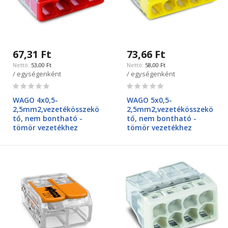
67,31 Ft
73,66 Ft
53,00 Ft
58,00 Ft
/ egységenként
/ egységenként
Rating:
Rating:
0%
0%
WAGO 4x0,5-
WAGO 5x0,5-
2,5mm2,vezetékösszekö
2,5mm2,vezetékösszekö
tő, nem bontható -
tő, nem bontható -
tömör vezetékhez
tömör vezetékhez