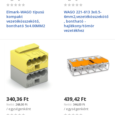
Rating:
Rating:
0%
0%
Elmark-WAGO típusú
WAGO 221-613 3x0.5-
kompakt
6mm2,vezetékösszekötő
vezetékösszekötő,
, bontható -
bontható 5x4.00MM2
hajlékony/tömör
vezetékhez
340,36 Ft
439,42 Ft
268,00 Ft
346,00 Ft
/ egységenként
/ egységenként
Rating:
Rating: