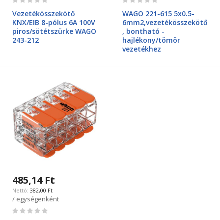
0%
0%
Vezetékösszekötő
WAGO 221-615 5x0.5-
KNX/EIB 8-pólus 6A 100V
6mm2,vezetékösszekötő
piros/sötétszürke WAGO
, bontható -
243-212
hajlékony/tömör
vezetékhez
485,14 Ft
382,00 Ft
/ egységenként
Rating:
0%