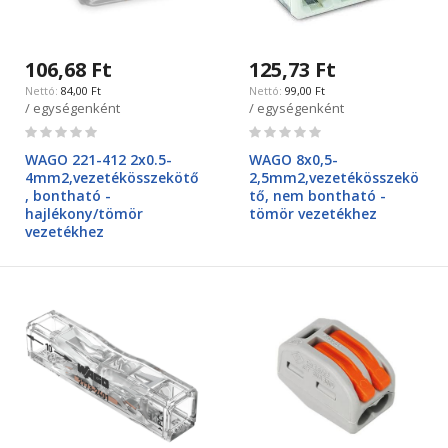
106,68 Ft
125,73 Ft
84,00 Ft
99,00 Ft
/ egységenként
/ egységenként
Rating:
Rating:
0%
0%
WAGO 221-412 2x0.5-
WAGO 8x0,5-
4mm2,vezetékösszekötő
2,5mm2,vezetékösszekö
, bontható -
tő, nem bontható -
hajlékony/tömör
tömör vezetékhez
vezetékhez