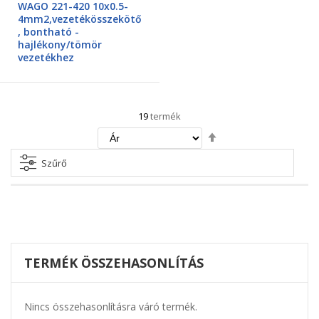
WAGO 221-420 10x0.5-
4mm2,vezetékösszekötő
, bontható -
hajlékony/tömör
vezetékhez
19
termék
Csökkenő
irány
beállítása
Szűrő
TERMÉK ÖSSZEHASONLÍTÁS
Nincs összehasonlításra váró termék.