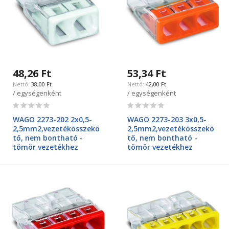
48,26 Ft
53,34 Ft
38,00 Ft
42,00 Ft
/ egységenként
/ egységenként
Rating:
Rating:
0%
0%
WAGO 2273-202 2x0,5-
WAGO 2273-203 3x0,5-
2,5mm2,vezetékösszekö
2,5mm2,vezetékösszekö
tő, nem bontható -
tő, nem bontható -
tömör vezetékhez
tömör vezetékhez