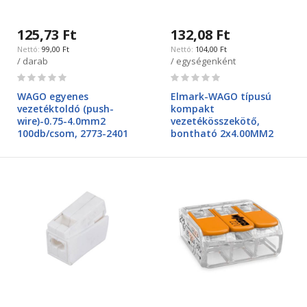
125,73 Ft
132,08 Ft
99,00 Ft
104,00 Ft
/ darab
/ egységenként
Rating:
Rating:
0%
0%
WAGO egyenes
Elmark-WAGO típusú
vezetéktoldó (push-
kompakt
wire)-0.75-4.0mm2
vezetékösszekötő,
100db/csom, 2773-2401
bontható 2x4.00MM2