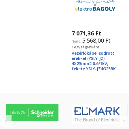
7 071,36 Ft
5 568,00 Ft
/ egységenként
Vezérlőkábel sodrott
erekkel (YSLY-JZ)
4X25mm2 0.6/1kV,
fekete YSLY-JZ4G25BK