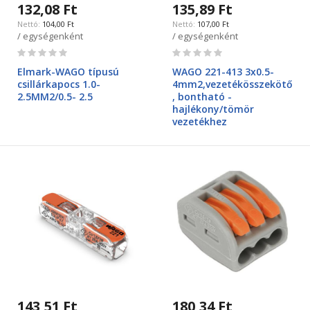
132,08 Ft
135,89 Ft
104,00 Ft
107,00 Ft
/ egységenként
/ egységenként
Rating:
Rating:
0%
0%
Elmark-WAGO típusú
WAGO 221-413 3x0.5-
csillárkapocs 1.0-
4mm2,vezetékösszekötő
2.5MM2/0.5- 2.5
, bontható -
hajlékony/tömör
vezetékhez
143,51 Ft
180,34 Ft