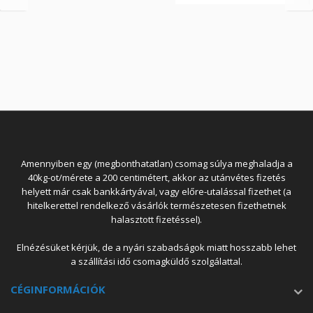
Amennyiben egy (megbonthatatlan) csomag súlya meghaladja a
40kg-ot/mérete a 200 centimétert, akkor az utánvétes fizetés
helyett már csak bankkártyával, vagy előre-utalással fizethet (a
hitelkerettel rendelkező vásárlók természetesen fizethetnek
halasztott fizetéssel).
Elnézésüket kérjük, de a nyári szabadságok miatt hosszabb lehet
a szállítási idő csomagküldő szolgálattal.
CÉGINFORMÁCIÓK