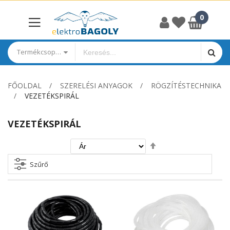
Termékcsoportok
FŐOLDAL
SZERELÉSI ANYAGOK
RÖGZÍTÉSTECHNIKA
VEZETÉKSPIRÁL
VEZETÉKSPIRÁL
Csökkenő
irány
beállítása
Szűrő