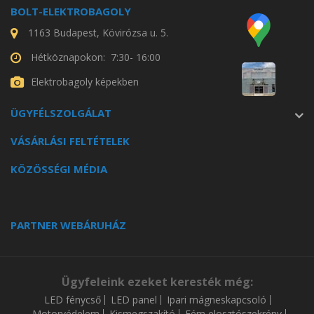
BOLT-ELEKTROBAGOLY
1163 Budapest, Kövirózsa u. 5.
Hétköznapokon: 7:30- 16:00
Elektrobagoly képekben
ÜGYFÉLSZOLGÁLAT
VÁSÁRLÁSI FELTÉTELEK
KÖZÖSSÉGI MÉDIA
PARTNER WEBÁRUHÁZ
Ügyfeleink ezeket keresték még:
LED fénycső
LED panel
Ipari mágneskapcsoló
Motorvédelem
Kismegszakító
Fém elosztószekrény