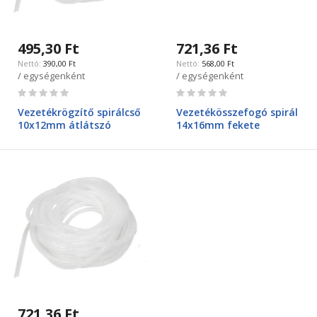
495,30 Ft
721,36 Ft
390,00 Ft
568,00 Ft
/ egységenként
/ egységenként
Rating:
Rating:
0%
0%
Vezetékrögzítő spirálcső
Vezetékösszefogó spirál
10x12mm átlátszó
14x16mm fekete
721,36 Ft