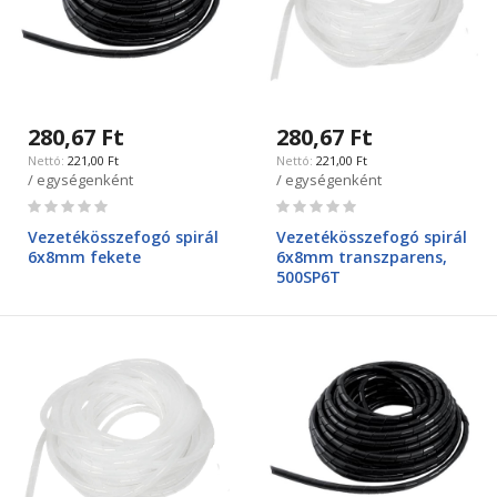
280,67 Ft
280,67 Ft
221,00 Ft
221,00 Ft
/ egységenként
/ egységenként
Rating:
Rating:
0%
0%
Vezetékösszefogó spirál
Vezetékösszefogó spirál
6x8mm fekete
6x8mm transzparens,
500SP6T