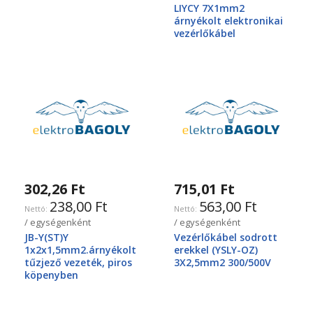
LIYCY 7X1mm2
árnyékolt elektronikai
vezérlőkábel
302,26 Ft
715,01 Ft
238,00 Ft
563,00 Ft
/ egységenként
/ egységenként
JB-Y(ST)Y
Vezérlőkábel sodrott
1x2x1,5mm2.árnyékolt
erekkel (YSLY-OZ)
tűzjező vezeték, piros
3X2,5mm2 300/500V
köpenyben