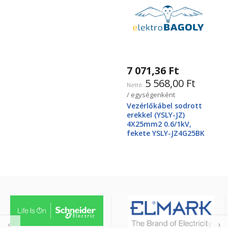
7 071,36 Ft
5 568,00 Ft
/ egységenként
Vezérlőkábel sodrott
erekkel (YSLY-JZ)
4X25mm2 0.6/1kV,
fekete YSLY-JZ4G25BK