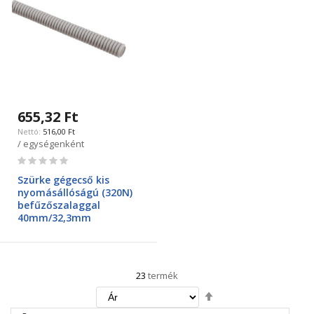
655,32 Ft
516,00 Ft
/ egységenként
Rating:
0%
Szürke gégecső kis
nyomásállóságú (320N)
befűzőszalaggal
40mm/32,3mm
23
termék
Csökkenő
irány