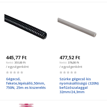
445,77 Ft
477,52 Ft
351,00 Ft
376,00 Ft
/ egységenként
/ egységenként
Rating:
Rating:
0%
0%
Gégecső,
Szürke gégecső kis
fekete,lépésálló,50mm,
nyomásállóságú (320N)
750N, 25m-es kiszerelés
befűzőszalaggal
32mm/24,3mm