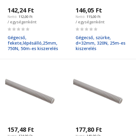
142,24 Ft
146,05 Ft
112,00 Ft
115,00 Ft
/ egységenként
/ egységenként
Rating:
Rating:
0%
0%
Gégecső,
Gégecső, szürke,
fekete,lépésálló,25mm,
d=32mm, 320N, 25m-es
750N, 50m-es kiszerelés
kiszerelés
157,48 Ft
177,80 Ft
124,00 Ft
140,00 Ft