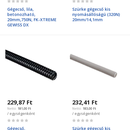
0%
0%
Gégecső, lila,
Szürke gégecső kis
betonozható,
nyomásállóságú (320N)
20mm,750N, FK-XTREME
20mm/14,1mm
GEWISS DX
229,87 Ft
232,41 Ft
181,00 Ft
183,00 Ft
/ egységenként
/ egységenként
Rating:
Rating:
0%
0%
Gégecső,
Szürke gégecső kis