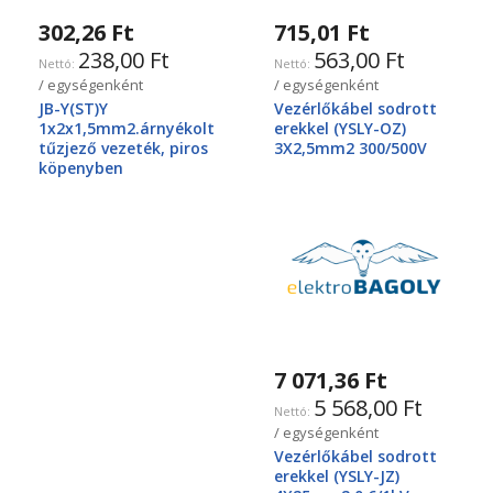
302,26 Ft
715,01 Ft
238,00 Ft
563,00 Ft
/ egységenként
/ egységenként
JB-Y(ST)Y
Vezérlőkábel sodrott
1x2x1,5mm2.árnyékolt
erekkel (YSLY-OZ)
tűzjező vezeték, piros
3X2,5mm2 300/500V
köpenyben
7 071,36 Ft
5 568,00 Ft
/ egységenként
Vezérlőkábel sodrott
erekkel (YSLY-JZ)