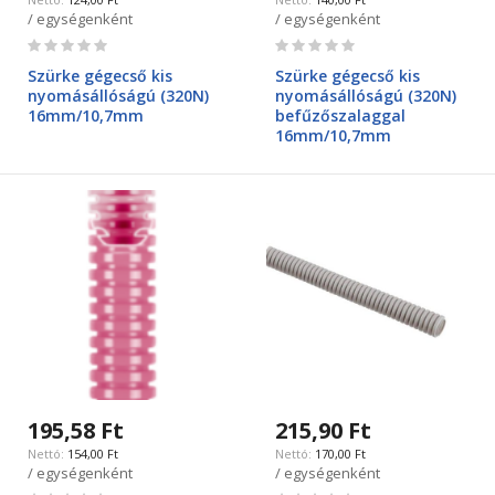
/ egységenként
/ egységenként
Rating:
Rating:
0%
0%
Szürke gégecső kis
Szürke gégecső kis
nyomásállóságú (320N)
nyomásállóságú (320N)
16mm/10,7mm
befűzőszalaggal
16mm/10,7mm
195,58 Ft
215,90 Ft
154,00 Ft
170,00 Ft
/ egységenként
/ egységenként
Rating:
Rating: