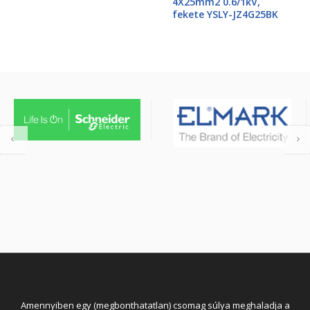
4X25mm2 0.6/1kV,
fekete YSLY-JZ4G25BK
Amennyiben egy (megbonthatatlan) csomag súlya meghaladja a