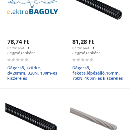
78,74 Ft
81,28 Ft
62,00 Ft
64,00 Ft
/ egységenként
/ egységenként
Rating:
Rating:
0%
0%
Gégecső, szürke,
Gégecső,
d=20mm, 320N, 100m-es
fekete,lépésálló,16mm,
kiszerelés
750N, 100m-es kiszerelés