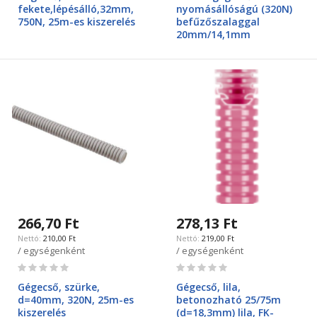
fekete,lépésálló,32mm,
nyomásállóságú (320N)
750N, 25m-es kiszerelés
befűzőszalaggal
20mm/14,1mm
266,70 Ft
278,13 Ft
210,00 Ft
219,00 Ft
/ egységenként
/ egységenként
Rating:
Rating:
0%
0%
Gégecső, szürke,
Gégecső, lila,
d=40mm, 320N, 25m-es
betonozható 25/75m
kiszerelés
(d=18,3mm) lila, FK-