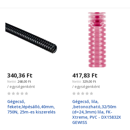
340,36 Ft
417,83 Ft
268,00 Ft
329,00 Ft
/ egységenként
/ egységenként
Rating:
Rating:
0%
0%
Gégecső,
Gégecső, lila,
fekete,lépésálló,40mm,
,betonozható,32/50m
750N, 25m-es kiszerelés
(d=24,3mm) lila, FK-
Xtreme, PVC - DX15832X
GEWISS