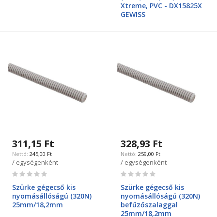
Xtreme, PVC - DX15825X
GEWISS
311,15 Ft
328,93 Ft
245,00 Ft
259,00 Ft
/ egységenként
/ egységenként
Rating:
Rating:
0%
0%
Szürke gégecső kis
Szürke gégecső kis
nyomásállóságú (320N)
nyomásállóságú (320N)
25mm/18,2mm
befűzőszalaggal
25mm/18,2mm