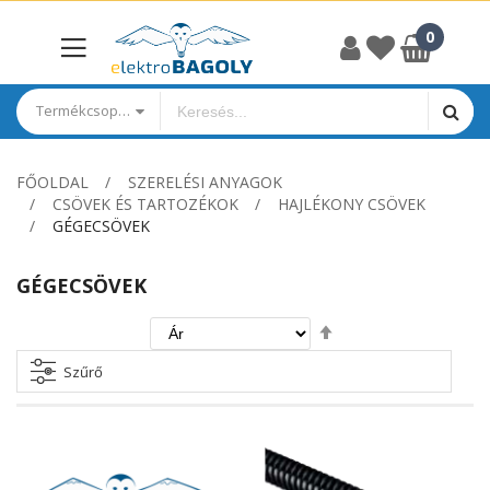
Termékcsoportok
FŐOLDAL
SZERELÉSI ANYAGOK
CSÖVEK ÉS TARTOZÉKOK
HAJLÉKONY CSÖVEK
GÉGECSÖVEK
GÉGECSÖVEK
Csökkenő
irány
beállítása
Szűrő