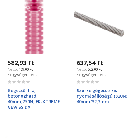
582,93 Ft
637,54 Ft
459,00 Ft
502,00 Ft
/ egységenként
/ egységenként
Rating:
Rating:
0%
0%
Gégecső, lila,
Szürke gégecső kis
betonozható,
nyomásállóságú (320N)
40mm,750N, FK-XTREME
40mm/32,3mm
GEWISS DX