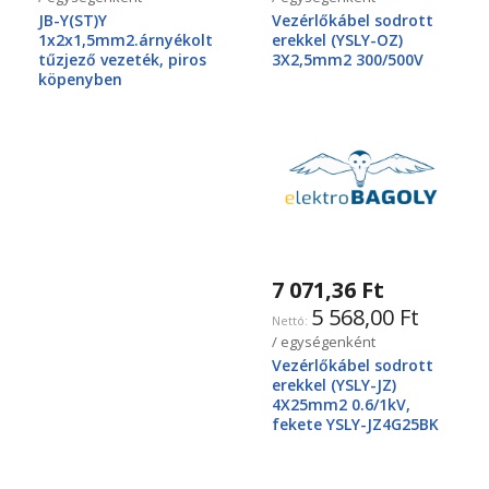
JB-Y(ST)Y
Vezérlőkábel sodrott
1x2x1,5mm2.árnyékolt
erekkel (YSLY-OZ)
tűzjező vezeték, piros
3X2,5mm2 300/500V
köpenyben
7 071,36 Ft
5 568,00 Ft
/ egységenként
Vezérlőkábel sodrott
erekkel (YSLY-JZ)
4X25mm2 0.6/1kV,
fekete YSLY-JZ4G25BK