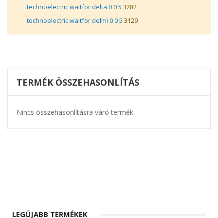
technoelectric waitfor delta 0 0 5
3282
technoelectric waitfor delmi 0 0 5
3129
TERMÉK ÖSSZEHASONLÍTÁS
Nincs összehasonlításra váró termék.
LEGÚJABB TERMÉKEK