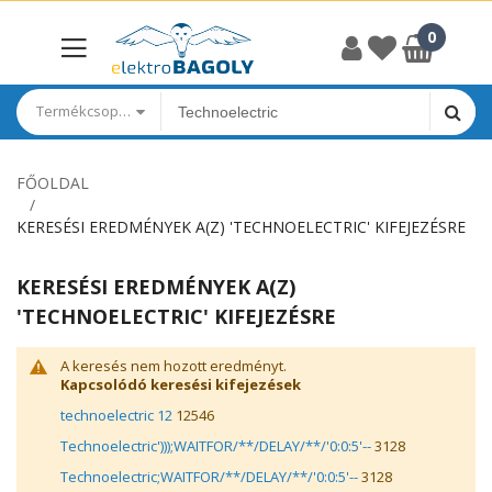
Termékcsoportok
FŐOLDAL
KERESÉSI EREDMÉNYEK A(Z) 'TECHNOELECTRIC' KIFEJEZÉSRE
KERESÉSI EREDMÉNYEK A(Z)
'TECHNOELECTRIC' KIFEJEZÉSRE
A keresés nem hozott eredményt.
Kapcsolódó keresési kifejezések
technoelectric 12
12546
Technoelectric')));WAITFOR/**/DELAY/**/'0:0:5'--
3128
Technoelectric;WAITFOR/**/DELAY/**/'0:0:5'--
3128