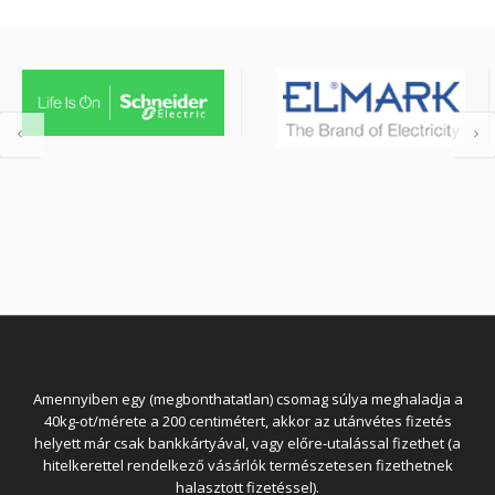
Amennyiben egy (megbonthatatlan) csomag súlya meghaladja a
40kg-ot/mérete a 200 centimétert, akkor az utánvétes fizetés
helyett már csak bankkártyával, vagy előre-utalással fizethet (a
hitelkerettel rendelkező vásárlók természetesen fizethetnek
halasztott fizetéssel).