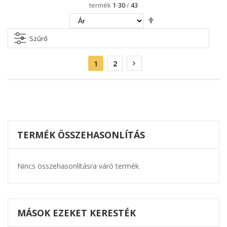
termék
1
-
30
/
43
Csökkenő
irány
beállítása
Szűrő
Oldal
Aktuális
Oldal
Oldal
Következő
1
2
oldal
TERMÉK ÖSSZEHASONLÍTÁS
Nincs összehasonlításra váró termék.
MÁSOK EZEKET KERESTÉK