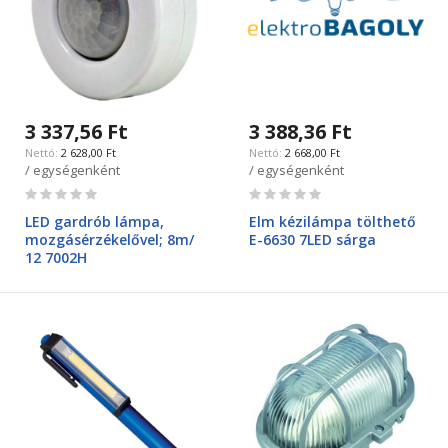
3 337,56 Ft
3 388,36 Ft
2 628,00 Ft
2 668,00 Ft
/ egységenként
/ egységenként
Rating:
Rating:
0%
0%
LED gardrób lámpa,
Elm kézilámpa tölthető
mozgásérzékelővel; 8m/
E-6630 7LED sárga
12 7002H