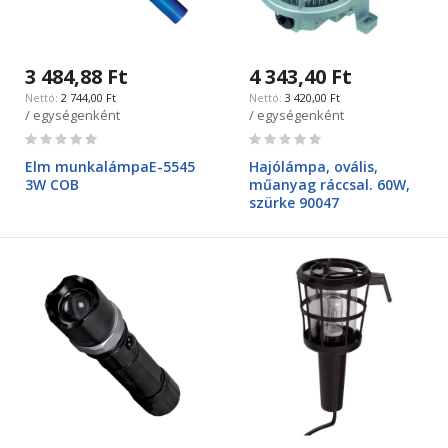
3 484,88 Ft
4 343,40 Ft
2 744,00 Ft
3 420,00 Ft
/ egységenként
/ egységenként
Rating:
Rating:
0%
0%
Elm munkalámpaE-5545
Hajólámpa, ovális,
3W COB
műanyag ráccsal. 60W,
szürke 90047