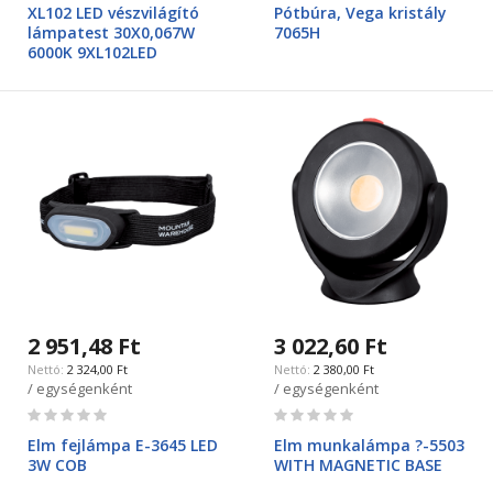
0%
0%
XL102 LED vészvilágító
Pótbúra, Vega kristály
lámpatest 30X0,067W
7065H
6000K 9XL102LED
2 951,48 Ft
3 022,60 Ft
2 324,00 Ft
2 380,00 Ft
/ egységenként
/ egységenként
Rating:
Rating:
0%
0%
Elm fejlámpa E-3645 LED
Elm munkalámpa ?-5503
3W COB
WITH MAGNETIC BASE