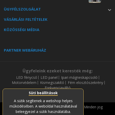
ÜGYFÉLSZOLGÁLAT
VÁSÁRLÁSI FELTÉTELEK
KÖZÖSSÉGI MÉDIA
PARTNER WEBÁRUHÁZ
Ügyfeleink ezeket keresték még:
LED fénycső
LED panel
Ipari mágneskapcsoló
Motorvédelem
Kismegszakító
Fém elosztószekrény
Frekvenciaváltó
Süti beállítások
A sütik segítenek a webshop helyes
működésében. A weboldal használatával
Copyright © 2019-2023 Soós és Társa Zrt. Minden jog
beleegyezel a sütik használatába.