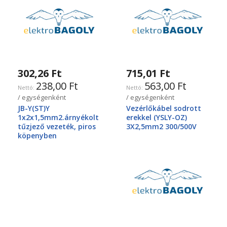
302,26 Ft
715,01 Ft
238,00 Ft
563,00 Ft
/ egységenként
/ egységenként
JB-Y(ST)Y
Vezérlőkábel sodrott
1x2x1,5mm2.árnyékolt
erekkel (YSLY-OZ)
tűzjező vezeték, piros
3X2,5mm2 300/500V
köpenyben