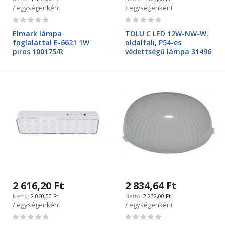
/ egységenként
/ egységenként
Rating:
Rating:
0%
0%
Elmark lámpa
TOLU C LED 12W-NW-W,
foglalattal E-6621 1W
oldalfali, P54-es
piros 100175/R
védettségű lámpa 31496
2 616,20 Ft
2 834,64 Ft
2 060,00 Ft
2 232,00 Ft
/ egységenként
/ egységenként
Rating:
Rating: