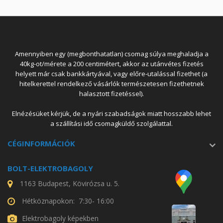
Amennyiben egy (megbonthatatlan) csomag súlya meghaladja a
40kg-ot/mérete a 200 centimétert, akkor az utánvétes fizetés
helyett már csak bankkártyával, vagy előre-utalással fizethet (a
hitelkerettel rendelkező vásárlók természetesen fizethetnek
halasztott fizetéssel).
Elnézésüket kérjük, de a nyári szabadságok miatt hosszabb lehet
a szállítási idő csomagküldő szolgálattal.
CÉGINFORMÁCIÓK
BOLT-ELEKTROBAGOLY
1163 Budapest, Kövirózsa u. 5.
Hétköznapokon: 7:30- 16:00
Elektrobagoly képekben