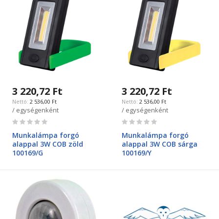
3 220,72 Ft
3 220,72 Ft
2 536,00 Ft
2 536,00 Ft
/ egységenként
/ egységenként
Rating:
Rating:
0%
0%
Munkalámpa forgó
Munkalámpa forgó
alappal 3W COB zöld
alappal 3W COB sárga
100169/G
100169/Y