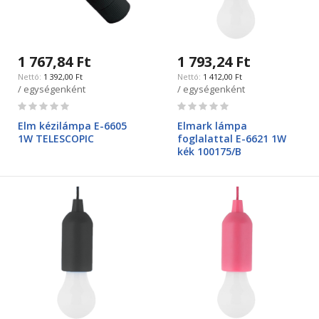
1 767,84 Ft
1 793,24 Ft
1 392,00 Ft
1 412,00 Ft
/ egységenként
/ egységenként
Rating:
Rating:
0%
0%
Elm kézilámpa E-6605
Elmark lámpa
1W TELESCOPIC
foglalattal E-6621 1W
kék 100175/B