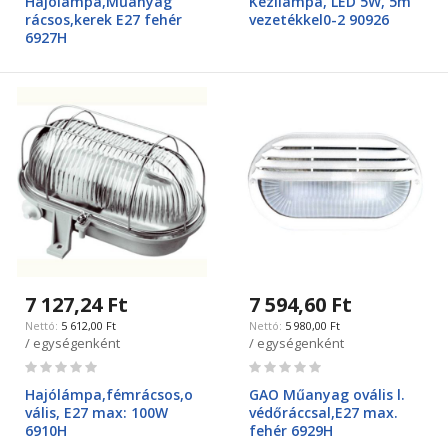
Hajólámpa,Műanyag
Kézilámpa, LED 5W, 5m
rácsos,kerek E27 fehér
vezetékkel0-2 90926
6927H
7 127,24 Ft
7 594,60 Ft
5 612,00 Ft
5 980,00 Ft
/ egységenként
/ egységenként
Rating:
Rating:
0%
0%
Hajólámpa,fémrácsos,o
GAO Műanyag ovális l.
vális, E27 max: 100W
védőráccsal,E27 max.
6910H
fehér 6929H