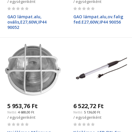
/ egységenként
/ egységenként
Rating:
Rating:
0%
0%
GAO lámpat.alu,
GAO lámpat.alu,ov.falig
ovális,E27,60W,IP44
fed.E27,60W,IP44 90056
90052
5 953,76 Ft
6 522,72 Ft
4 688,00 Ft
5 136,00 Ft
/ egységenként
/ egységenként
Rating:
Rating:
0%
0%