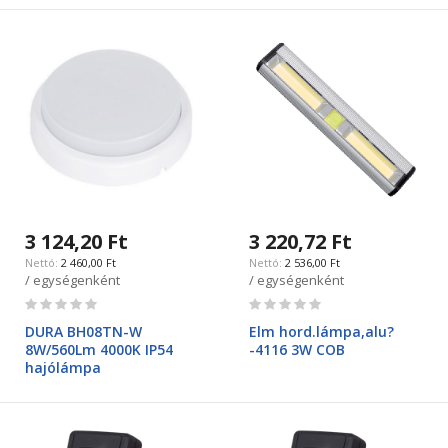
3 124,20 Ft
3 220,72 Ft
2 460,00 Ft
2 536,00 Ft
/ egységenként
/ egységenként
Rating:
Rating:
0%
0%
DURA BH08TN-W
Elm hord.lámpa,alu?
8W/560Lm 4000K IP54
-4116 3W COB
hajólámpa