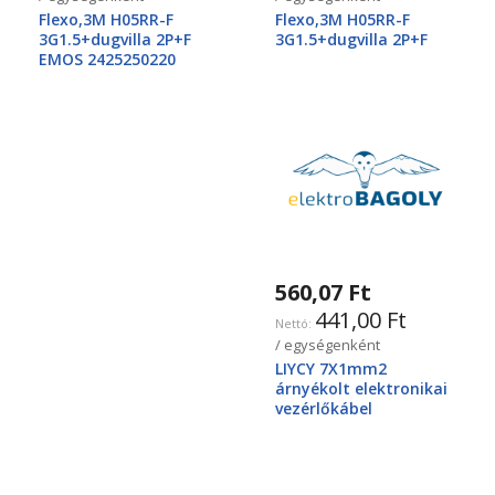
Flexo,3M H05RR-F
Flexo,3M H05RR-F
3G1.5+dugvilla 2P+F
3G1.5+dugvilla 2P+F
EMOS 2425250220
560,07 Ft
441,00 Ft
/ egységenként
LIYCY 7X1mm2
árnyékolt elektronikai
vezérlőkábel