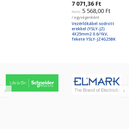
7 071,36 Ft
5 568,00 Ft
/ egységenként
Vezérlőkábel sodrott
erekkel (YSLY-JZ)
4X25mm2 0.6/1kV,
fekete YSLY-JZ4G25BK