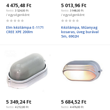
4 475,48 Ft
5 013,96 Ft
3 524,00 Ft
3 948,00 Ft
/ egységenként
/ egységenként
Rating:
Rating:
0%
0%
Elm kézilámpa E-1171
Kézilámpa, Műanyag
CREE XPE 200lm
kosaras, üveg burával
5m, 6902H
5 349,24 Ft
5 684,52 Ft
4 212,00 Ft
4 476,00 Ft