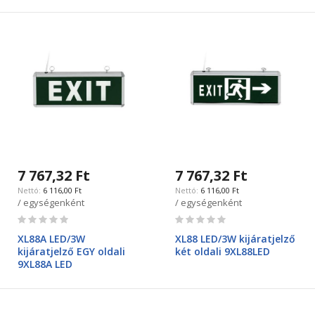
7 767,32 Ft
7 767,32 Ft
6 116,00 Ft
6 116,00 Ft
/ egységenként
/ egységenként
Rating:
Rating:
0%
0%
XL88A LED/3W
XL88 LED/3W kijáratjelző
kijáratjelző EGY oldali
két oldali 9XL88LED
9XL88A LED