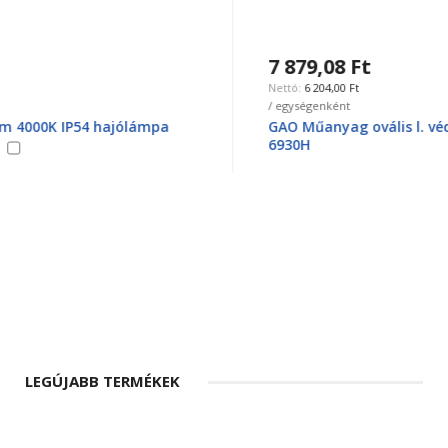
7 879,08 Ft
6 204,00 Ft
/ egységenként
GAO Műanyag ovális l. védőráccsal,E27 max. fekete
6930H
LEGÚJABB TERMÉKEK