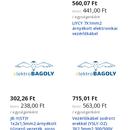
560,07 Ft
441,00 Ft
/ egységenként
LIYCY 7X1mm2
árnyékolt elektronikai
vezérlőkábel
302,26 Ft
715,01 Ft
238,00 Ft
563,00 Ft
/ egységenként
/ egységenként
JB-Y(ST)Y
Vezérlőkábel sodrott
1x2x1,5mm2.árnyékolt
erekkel (YSLY-OZ)
tűzjező vezeték, piros
3X2,5mm2 300/500V