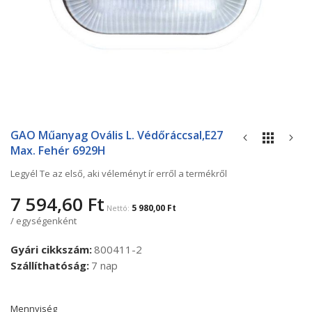
Ugrás
a
GAO Műanyag Ovális L. Védőráccsal,E27
képgaléria
Max. Fehér 6929H
elejére
Legyél Te az első, aki véleményt ír erről a termékről
7 594,60 Ft
5 980,00 Ft
/ egységenként
Gyári cikkszám
800411-2
Szállíthatóság
7 nap
Mennyiség