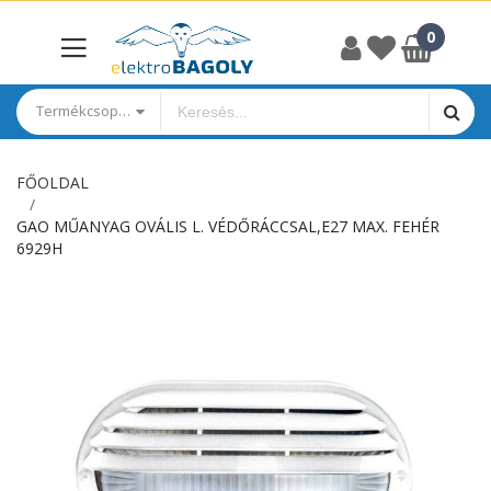
Termékcsoportok
FŐOLDAL
GAO MŰANYAG OVÁLIS L. VÉDŐRÁCCSAL,E27 MAX. FEHÉR
6929H
Ugrás
a
képgaléria
végére