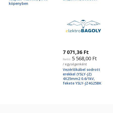
köpenyben
7 071,36 Ft
5 568,00 Ft
/ egységenként
Vezérlőkábel sodrott
erekkel (YSLY-JZ)
4X25mm2 0.6/1kV,
fekete YSLY-JZ4G25BK