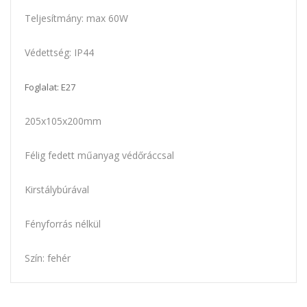
Teljesítmány: max 60W
Védettség: IP44
Foglalat: E27
205x105x200mm
Félig fedett műanyag védőráccsal
Kirstálybúrával
Fényforrás nélkül
Szín: fehér