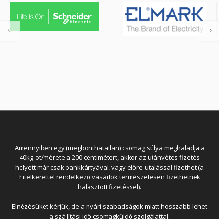
Amennyiben egy (megbonthatatlan) csomag súlya meghaladja a
40kg-ot/mérete a 200 centimétert, akkor az utánvétes fizetés
helyett már csak bankkártyával, vagy előre-utalással fizethet (a
hitelkerettel rendelkező vásárlók természetesen fizethetnek
halasztott fizetéssel).
Elnézésüket kérjük, de a nyári szabadságok miatt hosszabb lehet
a szállítási idő csomagküldő szolgálattal.